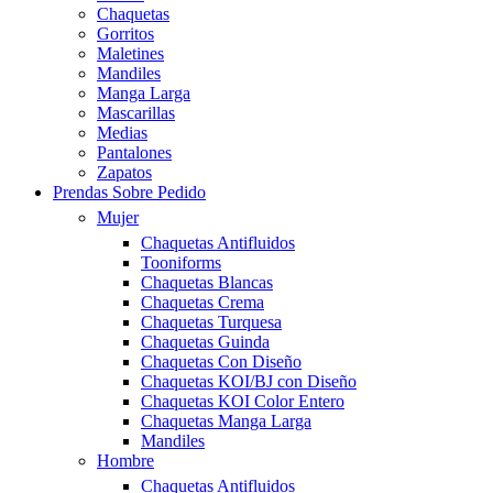
Chaquetas
Gorritos
Maletines
Mandiles
Manga Larga
Mascarillas
Medias
Pantalones
Zapatos
Prendas Sobre Pedido
Mujer
Chaquetas Antifluidos
Tooniforms
Chaquetas Blancas
Chaquetas Crema
Chaquetas Turquesa
Chaquetas Guinda
Chaquetas Con Diseño
Chaquetas KOI/BJ con Diseño
Chaquetas KOI Color Entero
Chaquetas Manga Larga
Mandiles
Hombre
Chaquetas Antifluidos