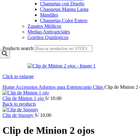
Chaquetas con Diseño
Chaquetas Manga Larga
Mandiles
Chaquetas Color Entero
Zapatos Médicos
Medias Antivariciales
Gorritos Quirúrgicos
Products search
Click to enlarge
Home
Accesorios
Adornos para Estetoscopio
Clips
Clip de Minion 2 
Clip de Minion 1 ojo
S/
10.00
Back to products
Clip de Snoopy
S/
10.00
Clip de Minion 2 ojos