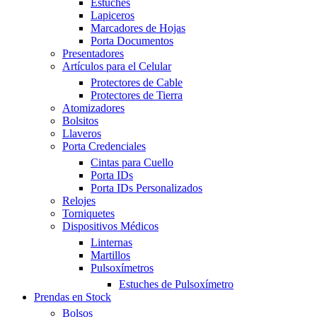
Estuches
Lapiceros
Marcadores de Hojas
Porta Documentos
Presentadores
Artículos para el Celular
Protectores de Cable
Protectores de Tierra
Atomizadores
Bolsitos
Llaveros
Porta Credenciales
Cintas para Cuello
Porta IDs
Porta IDs Personalizados
Relojes
Torniquetes
Dispositivos Médicos
Linternas
Martillos
Pulsoxímetros
Estuches de Pulsoxímetro
Prendas en Stock
Bolsos