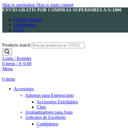
Skip to navigation
Skip to main content
ENVÍO GRATIS POR COMPRAS SUPERIORES A S/.1000
Quiénes Somos
Contáctanos
FAQs
Products search
Login / Register
0
items
/
S/
0.00
Menu
0
items
Accesorios
Adornos para Estetoscopio
Accesorios Enrollables
Clips
Aromatizadores para Auto
Artículos de Escritorio
Centímetros