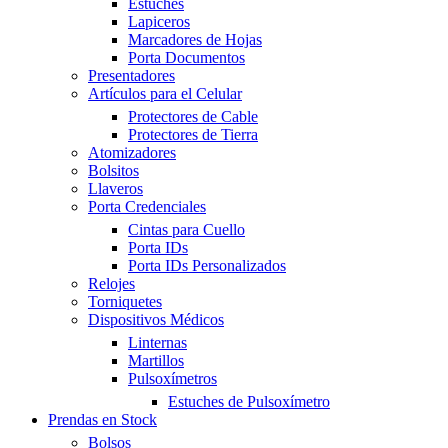
Estuches
Lapiceros
Marcadores de Hojas
Porta Documentos
Presentadores
Artículos para el Celular
Protectores de Cable
Protectores de Tierra
Atomizadores
Bolsitos
Llaveros
Porta Credenciales
Cintas para Cuello
Porta IDs
Porta IDs Personalizados
Relojes
Torniquetes
Dispositivos Médicos
Linternas
Martillos
Pulsoxímetros
Estuches de Pulsoxímetro
Prendas en Stock
Bolsos