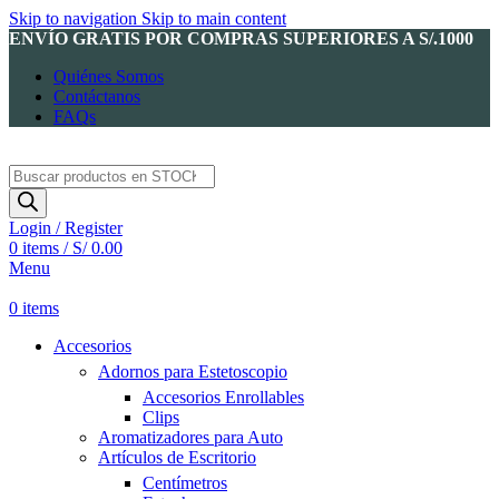
Skip to navigation
Skip to main content
ENVÍO GRATIS POR COMPRAS SUPERIORES A S/.1000
Quiénes Somos
Contáctanos
FAQs
Products
search
Login / Register
0
items
/
S/
0.00
Menu
0
items
Accesorios
Adornos para Estetoscopio
Accesorios Enrollables
Clips
Aromatizadores para Auto
Artículos de Escritorio
Centímetros