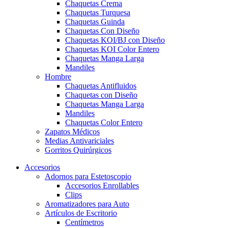
Chaquetas Crema
Chaquetas Turquesa
Chaquetas Guinda
Chaquetas Con Diseño
Chaquetas KOI/BJ con Diseño
Chaquetas KOI Color Entero
Chaquetas Manga Larga
Mandiles
Hombre
Chaquetas Antifluidos
Chaquetas con Diseño
Chaquetas Manga Larga
Mandiles
Chaquetas Color Entero
Zapatos Médicos
Medias Antivariciales
Gorritos Quirúrgicos
Accesorios
Adornos para Estetoscopio
Accesorios Enrollables
Clips
Aromatizadores para Auto
Artículos de Escritorio
Centímetros