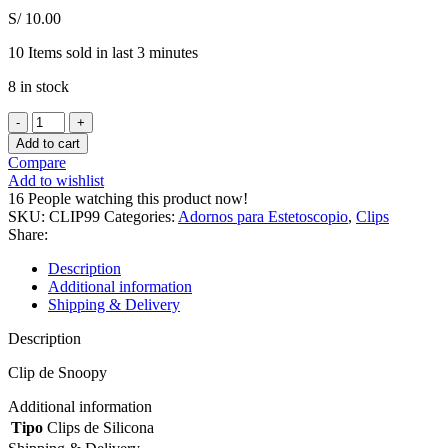
S/
10.00
10
Items sold in last 3 minutes
8 in stock
Clip
de
Add to cart
Snoopy
Compare
quantity
Add to wishlist
16
People watching this product now!
SKU:
CLIP99
Categories:
Adornos para Estetoscopio
,
Clips
Share:
Description
Additional information
Shipping & Delivery
Description
Clip de Snoopy
Additional information
Tipo
Clips de Silicona