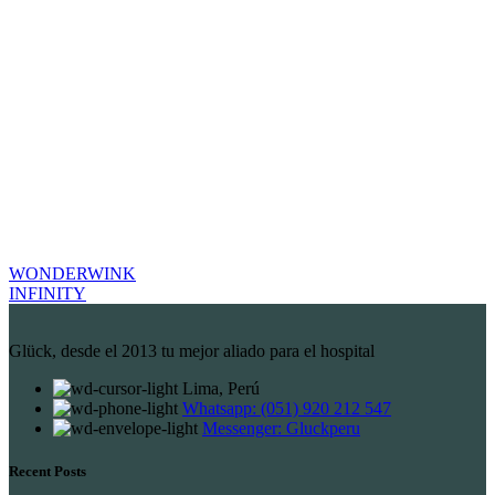
WONDERWINK
INFINITY
Glück, desde el 2013 tu mejor aliado para el hospital
Lima, Perú
Whatsapp: (051) 920 212 547
Messenger: Gluckperu
Recent Posts