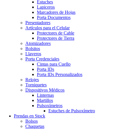
Estuches
Lapiceros
Marcadores de Hojas
Porta Documentos
Presentadores
Artículos para el Celular
Protectores de Cable
Protectores de Tierra
Atomizadores
Bolsitos
Llaveros
Porta Credenciales
Cintas para Cuello
Porta IDs
Porta IDs Personalizados
Relojes
Torniquetes
Dispositivos Médicos
Linternas
Martillos
Pulsoxímetros
Estuches de Pulsoxímetro
Prendas en Stock
Bolsos
Chaquetas