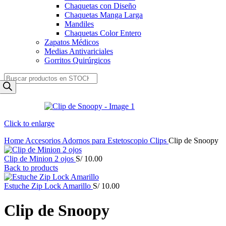
Chaquetas con Diseño
Chaquetas Manga Larga
Mandiles
Chaquetas Color Entero
Zapatos Médicos
Medias Antivariciales
Gorritos Quirúrgicos
Products
search
Click to enlarge
Home
Accesorios
Adornos para Estetoscopio
Clips
Clip de Snoopy
Clip de Minion 2 ojos
S/
10.00
Back to products
Estuche Zip Lock Amarillo
S/
10.00
Clip de Snoopy