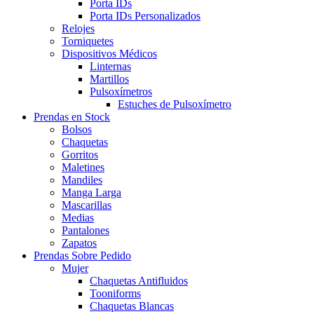
Porta IDs
Porta IDs Personalizados
Relojes
Torniquetes
Dispositivos Médicos
Linternas
Martillos
Pulsoxímetros
Estuches de Pulsoxímetro
Prendas en Stock
Bolsos
Chaquetas
Gorritos
Maletines
Mandiles
Manga Larga
Mascarillas
Medias
Pantalones
Zapatos
Prendas Sobre Pedido
Mujer
Chaquetas Antifluidos
Tooniforms
Chaquetas Blancas