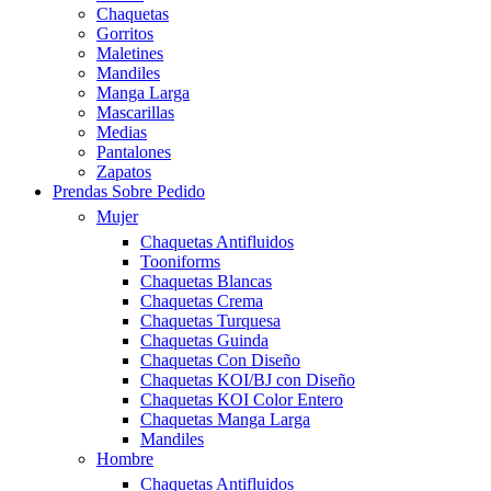
Chaquetas
Gorritos
Maletines
Mandiles
Manga Larga
Mascarillas
Medias
Pantalones
Zapatos
Prendas Sobre Pedido
Mujer
Chaquetas Antifluidos
Tooniforms
Chaquetas Blancas
Chaquetas Crema
Chaquetas Turquesa
Chaquetas Guinda
Chaquetas Con Diseño
Chaquetas KOI/BJ con Diseño
Chaquetas KOI Color Entero
Chaquetas Manga Larga
Mandiles
Hombre
Chaquetas Antifluidos