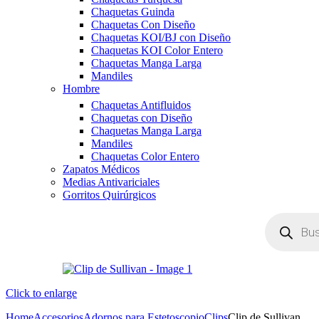
Chaquetas Guinda
Chaquetas Con Diseño
Chaquetas KOI/BJ con Diseño
Chaquetas KOI Color Entero
Chaquetas Manga Larga
Mandiles
Hombre
Chaquetas Antifluidos
Chaquetas con Diseño
Chaquetas Manga Larga
Mandiles
Chaquetas Color Entero
Zapatos Médicos
Medias Antivariciales
Gorritos Quirúrgicos
Click to enlarge
Home
Accesorios
Adornos para Estetoscopio
Clips
Clip de Sullivan