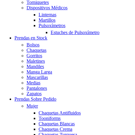
Torniquetes
Dispositivos Médicos
Linternas
Martillos
Pulsoxímetros
Estuches de Pulsoxímetro
Prendas en Stock
Bolsos
Chaquetas
Gorritos
Maletines
Mandiles
Manga Larga
Mascarillas
Medias
Pantalones
Zapatos
Prendas Sobre Pedido
Mujer
Chaquetas Antifluidos
Tooniforms
Chaquetas Blancas
Chaquetas Crema
Chaquetas Turquesa