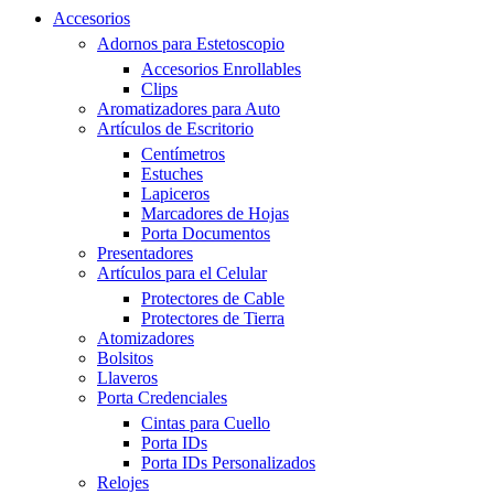
Accesorios
Adornos para Estetoscopio
Accesorios Enrollables
Clips
Aromatizadores para Auto
Artículos de Escritorio
Centímetros
Estuches
Lapiceros
Marcadores de Hojas
Porta Documentos
Presentadores
Artículos para el Celular
Protectores de Cable
Protectores de Tierra
Atomizadores
Bolsitos
Llaveros
Porta Credenciales
Cintas para Cuello
Porta IDs
Porta IDs Personalizados
Relojes