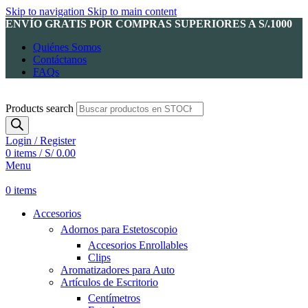
Skip to navigation
Skip to main content
ENVÍO GRATIS POR COMPRAS SUPERIORES A S/.1000
Quiénes Somos
Contáctanos
FAQs
Products search
Login / Register
0
items
/
S/
0.00
Menu
0
items
Accesorios
Adornos para Estetoscopio
Accesorios Enrollables
Clips
Aromatizadores para Auto
Artículos de Escritorio
Centímetros