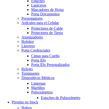
Estuches
Lapiceros
Marcadores de Hojas
Porta Documentos
Presentadores
Artículos para el Celular
Protectores de Cable
Protectores de Tierra
Atomizadores
Bolsitos
Llaveros
Porta Credenciales
Cintas para Cuello
Porta IDs
Porta IDs Personalizados
Relojes
Torniquetes
Dispositivos Médicos
Linternas
Martillos
Pulsoxímetros
Estuches de Pulsoxímetro
Prendas en Stock
Bolsos