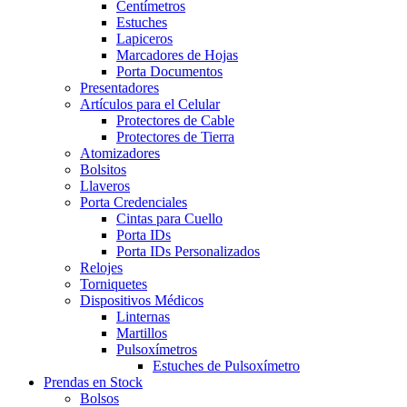
Centímetros
Estuches
Lapiceros
Marcadores de Hojas
Porta Documentos
Presentadores
Artículos para el Celular
Protectores de Cable
Protectores de Tierra
Atomizadores
Bolsitos
Llaveros
Porta Credenciales
Cintas para Cuello
Porta IDs
Porta IDs Personalizados
Relojes
Torniquetes
Dispositivos Médicos
Linternas
Martillos
Pulsoxímetros
Estuches de Pulsoxímetro
Prendas en Stock
Bolsos