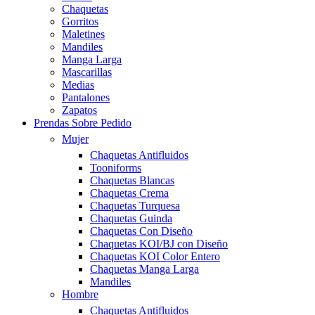
Chaquetas
Gorritos
Maletines
Mandiles
Manga Larga
Mascarillas
Medias
Pantalones
Zapatos
Prendas Sobre Pedido
Mujer
Chaquetas Antifluidos
Tooniforms
Chaquetas Blancas
Chaquetas Crema
Chaquetas Turquesa
Chaquetas Guinda
Chaquetas Con Diseño
Chaquetas KOI/BJ con Diseño
Chaquetas KOI Color Entero
Chaquetas Manga Larga
Mandiles
Hombre
Chaquetas Antifluidos