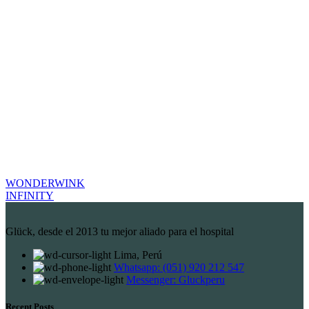
WONDERWINK
INFINITY
Glück, desde el 2013 tu mejor aliado para el hospital
Lima, Perú
Whatsapp: (051) 920 212 547
Messenger: Gluckperu
Recent Posts