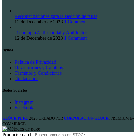
Recomendaciones para la elección de tallas
12 de December de 2023
1 Comment
Tecnología Antibacterial y Antifluidos
12 de December de 2023
1 Comment
Ayuda
Política de Privacidad
Devoluciones y Cambios
Términos y Condiciones
Contáctanos
Redes Sociales
Instagram
Facebook
GLÜCK PERU
2026 CREADO POR
CORPORACION GLUCK
. PREMIUM E-
COMMERCE
Products search