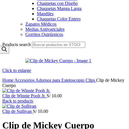
Chaquetas con Diseño
Chaquetas Manga Larga
Mandiles
Chaquetas Color Entero
Zapatos Médicos
Medias Antivariciales
Gorritos Quirúrgicos
Products search
Click to enlarge
Home
Accesorios
Adornos para Estetoscopio
Clips
Clip de Mickey
Cuerpo
Clip de Winnie Pooh Jr.
S/
10.00
Back to products
Clip de Sullivan
S/
10.00
Clip de Mickey Cuerpo