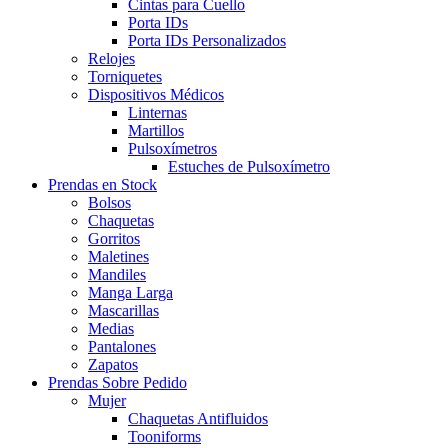
Cintas para Cuello
Porta IDs
Porta IDs Personalizados
Relojes
Torniquetes
Dispositivos Médicos
Linternas
Martillos
Pulsoxímetros
Estuches de Pulsoxímetro
Prendas en Stock
Bolsos
Chaquetas
Gorritos
Maletines
Mandiles
Manga Larga
Mascarillas
Medias
Pantalones
Zapatos
Prendas Sobre Pedido
Mujer
Chaquetas Antifluidos
Tooniforms