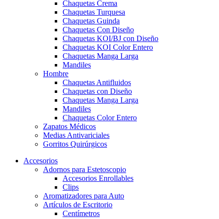
Chaquetas Crema
Chaquetas Turquesa
Chaquetas Guinda
Chaquetas Con Diseño
Chaquetas KOI/BJ con Diseño
Chaquetas KOI Color Entero
Chaquetas Manga Larga
Mandiles
Hombre
Chaquetas Antifluidos
Chaquetas con Diseño
Chaquetas Manga Larga
Mandiles
Chaquetas Color Entero
Zapatos Médicos
Medias Antivariciales
Gorritos Quirúrgicos
Accesorios
Adornos para Estetoscopio
Accesorios Enrollables
Clips
Aromatizadores para Auto
Artículos de Escritorio
Centímetros