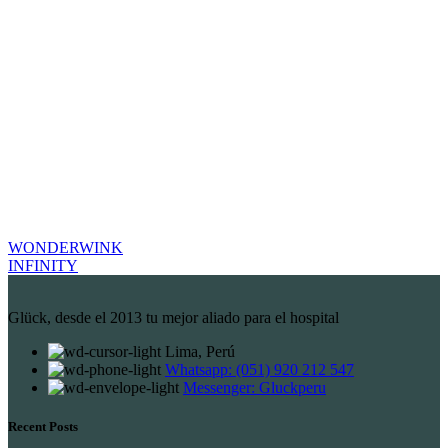
WONDERWINK
INFINITY
Glück, desde el 2013 tu mejor aliado para el hospital
Lima, Perú
Whatsapp: (051) 920 212 547
Messenger: Gluckperu
Recent Posts