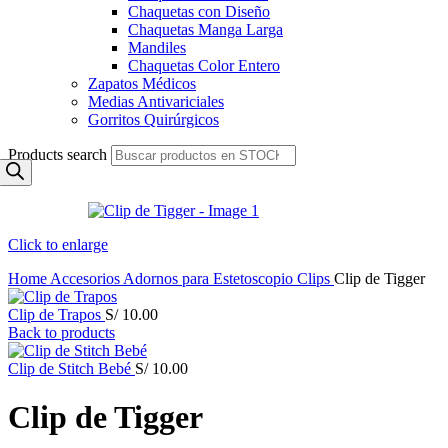
Chaquetas con Diseño
Chaquetas Manga Larga
Mandiles
Chaquetas Color Entero
Zapatos Médicos
Medias Antivariciales
Gorritos Quirúrgicos
Products search
Click to enlarge
Home
Accesorios
Adornos para Estetoscopio
Clips
Clip de Tigger
Clip de Trapos
S/
10.00
Back to products
Clip de Stitch Bebé
S/
10.00
Clip de Tigger