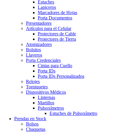
Estuches
Lapiceros
Marcadores de Hojas
Porta Documentos
Presentadores
Artículos para el Celular
Protectores de Cable
Protectores de Tierra
Atomizadores
Bolsitos
Llaveros
Porta Credenciales
Cintas para Cuello
Porta IDs
Porta IDs Personalizados
Relojes
Torniquetes
Dispositivos Médicos
Linternas
Martillos
Pulsoxímetros
Estuches de Pulsoxímetro
Prendas en Stock
Bolsos
Chaquetas