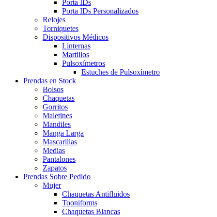
Porta IDs
Porta IDs Personalizados
Relojes
Torniquetes
Dispositivos Médicos
Linternas
Martillos
Pulsoxímetros
Estuches de Pulsoxímetro
Prendas en Stock
Bolsos
Chaquetas
Gorritos
Maletines
Mandiles
Manga Larga
Mascarillas
Medias
Pantalones
Zapatos
Prendas Sobre Pedido
Mujer
Chaquetas Antifluidos
Tooniforms
Chaquetas Blancas