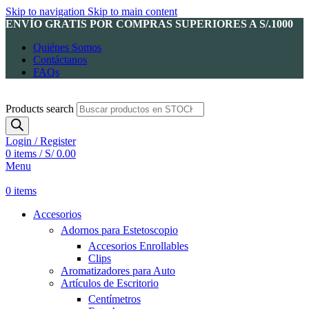
Skip to navigation
Skip to main content
ENVÍO GRATIS POR COMPRAS SUPERIORES A S/.1000
Quiénes Somos
Contáctanos
FAQs
Products search
Login / Register
0
items
/
S/
0.00
Menu
0
items
Accesorios
Adornos para Estetoscopio
Accesorios Enrollables
Clips
Aromatizadores para Auto
Artículos de Escritorio
Centímetros