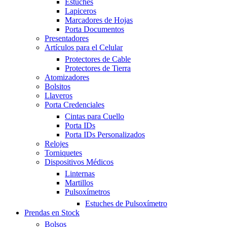
Estuches
Lapiceros
Marcadores de Hojas
Porta Documentos
Presentadores
Artículos para el Celular
Protectores de Cable
Protectores de Tierra
Atomizadores
Bolsitos
Llaveros
Porta Credenciales
Cintas para Cuello
Porta IDs
Porta IDs Personalizados
Relojes
Torniquetes
Dispositivos Médicos
Linternas
Martillos
Pulsoxímetros
Estuches de Pulsoxímetro
Prendas en Stock
Bolsos