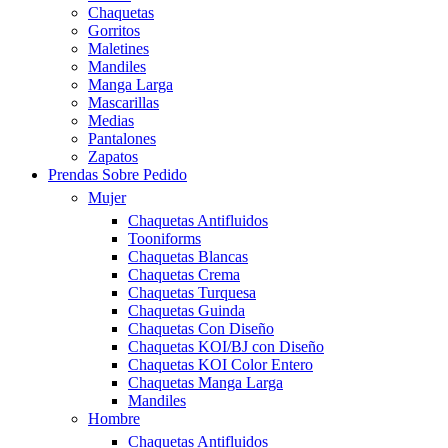
Chaquetas
Gorritos
Maletines
Mandiles
Manga Larga
Mascarillas
Medias
Pantalones
Zapatos
Prendas Sobre Pedido
Mujer
Chaquetas Antifluidos
Tooniforms
Chaquetas Blancas
Chaquetas Crema
Chaquetas Turquesa
Chaquetas Guinda
Chaquetas Con Diseño
Chaquetas KOI/BJ con Diseño
Chaquetas KOI Color Entero
Chaquetas Manga Larga
Mandiles
Hombre
Chaquetas Antifluidos