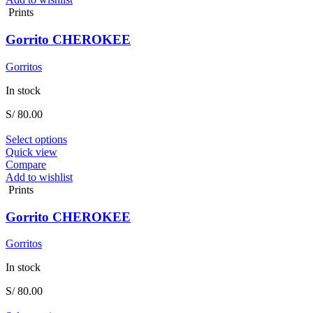
variants.
Prints
The
options
Gorrito CHEROKEE
may
be
Gorritos
chosen
on
In stock
the
product
S/
80.00
page
This
Select options
product
Quick view
has
Compare
multiple
Add to wishlist
variants.
Prints
The
options
Gorrito CHEROKEE
may
be
Gorritos
chosen
on
In stock
the
product
S/
80.00
page