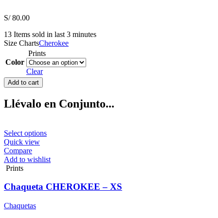
S/
80.00
13
Items sold in last 3 minutes
Size Charts
Cherokee
Prints
Color
Clear
Gorrito
Add to cart
CHEROKEE
quantity
Llévalo en Conjunto...
This
Select options
product
Quick view
has
Compare
multiple
Add to wishlist
variants.
Prints
The
options
Chaqueta CHEROKEE – XS
may
be
Chaquetas
chosen