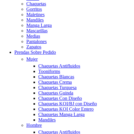
Chaquetas
Gorritos
Maletines
Mandiles
Manga Larga
Mascarillas
Medias
Pantalones
Zapatos
Prendas Sobre Pedido
Mujer
Chaquetas Antifluidos
Tooniforms
Chaquetas Blancas
Chaquetas Crema
Chaquetas Turquesa
Chaquetas Guinda
Chaquetas Con Diseño
Chaquetas KOI/BJ con Diseño
Chaquetas KOI Color Entero
Chaquetas Manga Larga
Mandiles
Hombre
Chaquetas Antifluidos