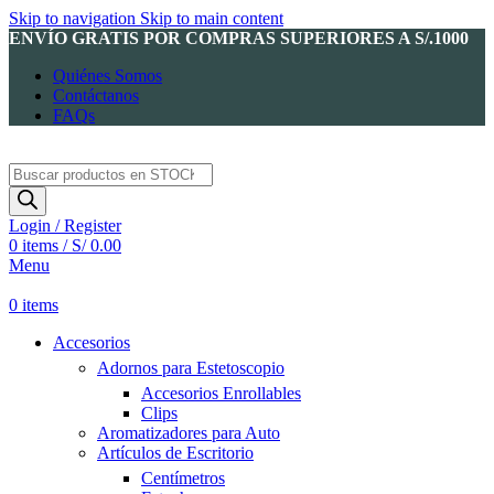
Skip to navigation
Skip to main content
ENVÍO GRATIS POR COMPRAS SUPERIORES A S/.1000
Quiénes Somos
Contáctanos
FAQs
Products
search
Login / Register
0
items
/
S/
0.00
Menu
0
items
Accesorios
Adornos para Estetoscopio
Accesorios Enrollables
Clips
Aromatizadores para Auto
Artículos de Escritorio
Centímetros