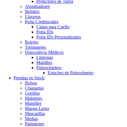
Protectores de Tierra
Atomizadores
Bolsitos
Llaveros
Porta Credenciales
Cintas para Cuello
Porta IDs
Porta IDs Personalizados
Relojes
Torniquetes
Dispositivos Médicos
Linternas
Martillos
Pulsoxímetros
Estuches de Pulsoxímetro
Prendas en Stock
Bolsos
Chaquetas
Gorritos
Maletines
Mandiles
Manga Larga
Mascarillas
Medias
Pantalones