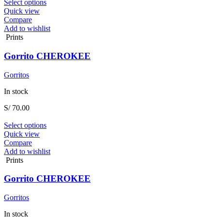
This
Select options
product
Quick view
has
Compare
multiple
Add to wishlist
variants.
Prints
The
options
Gorrito CHEROKEE
may
be
Gorritos
chosen
on
In stock
the
product
S/
70.00
page
This
Select options
product
Quick view
has
Compare
multiple
Add to wishlist
variants.
Prints
The
options
Gorrito CHEROKEE
may
be
Gorritos
chosen
on
In stock