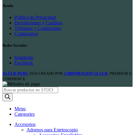
Ayuda
Política de Privacidad
Devoluciones y Cambios
Términos y Condiciones
Contáctanos
Redes Sociales
Instagram
Facebook
GLÜCK PERU
2026 CREADO POR
CORPORACION GLUCK
. PREMIUM E-
COMMERCE
Products
search
Menu
Categories
Accesorios
Adornos para Estetoscopio