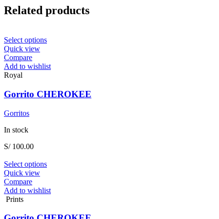
Related products
This
Select options
product
Quick view
has
Compare
multiple
Add to wishlist
variants.
Royal
The
options
Gorrito CHEROKEE
may
be
Gorritos
chosen
on
In stock
the
product
S/
100.00
page
This
Select options
product
Quick view
has
Compare
multiple
Add to wishlist
variants.
Prints
The
options
Gorrito CHEROKEE