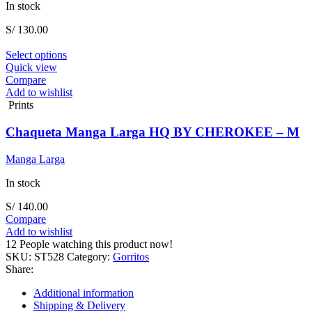
on
In stock
the
product
S/
130.00
page
This
Select options
product
Quick view
has
Compare
multiple
Add to wishlist
variants.
Prints
The
options
Chaqueta Manga Larga HQ BY CHEROKEE – M
may
be
Manga Larga
chosen
on
In stock
the
product
S/
140.00
page
Compare
Add to wishlist
12
People watching this product now!
SKU:
ST528
Category:
Gorritos
Share:
Additional information
Shipping & Delivery