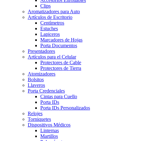
Accesorios Enrollables
Clips
Aromatizadores para Auto
Artículos de Escritorio
Centímetros
Estuches
Lapiceros
Marcadores de Hojas
Porta Documentos
Presentadores
Artículos para el Celular
Protectores de Cable
Protectores de Tierra
Atomizadores
Bolsitos
Llaveros
Porta Credenciales
Cintas para Cuello
Porta IDs
Porta IDs Personalizados
Relojes
Torniquetes
Dispositivos Médicos
Linternas
Martillos