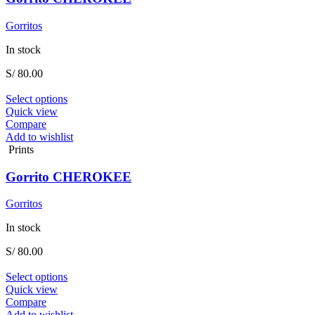
may
be
Gorritos
chosen
on
In stock
the
product
S/
80.00
page
This
Select options
product
Quick view
has
Compare
multiple
Add to wishlist
variants.
Prints
The
options
Gorrito CHEROKEE
may
be
Gorritos
chosen
on
In stock
the
product
S/
80.00
page
This
Select options
product
Quick view
has
Compare
multiple
Add to wishlist