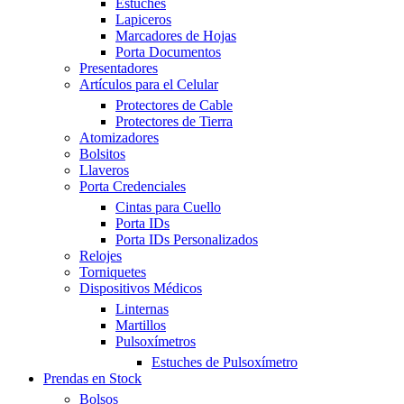
Estuches
Lapiceros
Marcadores de Hojas
Porta Documentos
Presentadores
Artículos para el Celular
Protectores de Cable
Protectores de Tierra
Atomizadores
Bolsitos
Llaveros
Porta Credenciales
Cintas para Cuello
Porta IDs
Porta IDs Personalizados
Relojes
Torniquetes
Dispositivos Médicos
Linternas
Martillos
Pulsoxímetros
Estuches de Pulsoxímetro
Prendas en Stock
Bolsos