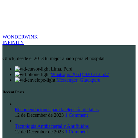
WONDERWINK
INFINITY
Glück, desde el 2013 tu mejor aliado para el hospital
Lima, Perú
Whatsapp: (051) 920 212 547
Messenger: Gluckperu
Recent Posts
Recomendaciones para la elección de tallas
12 de December de 2023
1 Comment
Tecnología Antibacterial y Antifluidos
12 de December de 2023
1 Comment