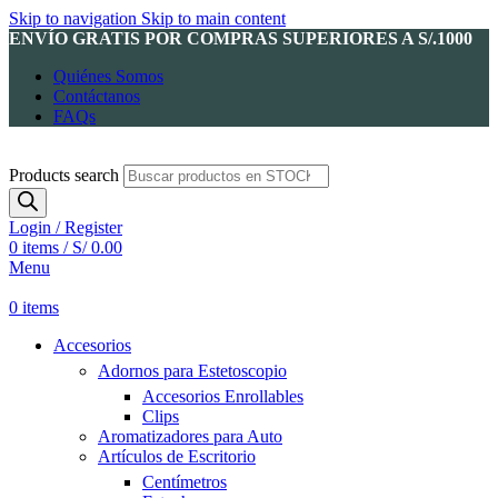
Skip to navigation
Skip to main content
ENVÍO GRATIS POR COMPRAS SUPERIORES A S/.1000
Quiénes Somos
Contáctanos
FAQs
Products search
Login / Register
0
items
/
S/
0.00
Menu
0
items
Accesorios
Adornos para Estetoscopio
Accesorios Enrollables
Clips
Aromatizadores para Auto
Artículos de Escritorio
Centímetros