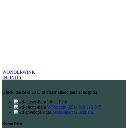
WONDERWINK
INFINITY
Glück, desde el 2013 tu mejor aliado para el hospital
Lima, Perú
Whatsapp: (051) 920 212 547
Messenger: Gluckperu
Recent Posts