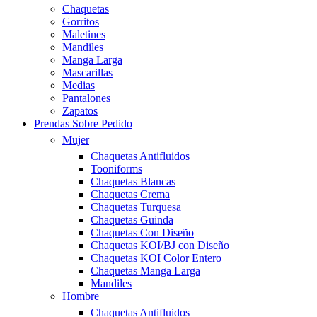
Chaquetas
Gorritos
Maletines
Mandiles
Manga Larga
Mascarillas
Medias
Pantalones
Zapatos
Prendas Sobre Pedido
Mujer
Chaquetas Antifluidos
Tooniforms
Chaquetas Blancas
Chaquetas Crema
Chaquetas Turquesa
Chaquetas Guinda
Chaquetas Con Diseño
Chaquetas KOI/BJ con Diseño
Chaquetas KOI Color Entero
Chaquetas Manga Larga
Mandiles
Hombre
Chaquetas Antifluidos