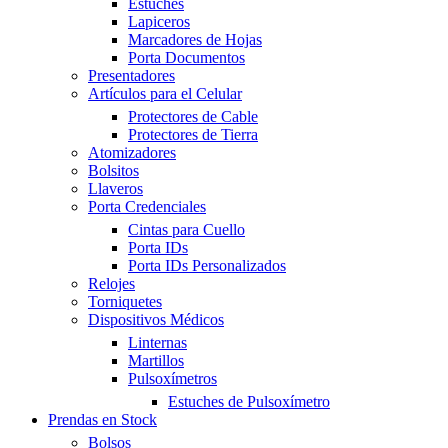
Estuches
Lapiceros
Marcadores de Hojas
Porta Documentos
Presentadores
Artículos para el Celular
Protectores de Cable
Protectores de Tierra
Atomizadores
Bolsitos
Llaveros
Porta Credenciales
Cintas para Cuello
Porta IDs
Porta IDs Personalizados
Relojes
Torniquetes
Dispositivos Médicos
Linternas
Martillos
Pulsoxímetros
Estuches de Pulsoxímetro
Prendas en Stock
Bolsos