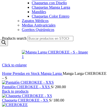
Chaquetas con Diseño
Chaquetas Manga Larga
Mandiles
Chaquetas Color Entero
Zapatos Médicos
Medias Antivariciales
Gorritos Quirúrgicos
Products search
Click to enlarge
Home
Prendas en Stock
Manga Larga
Manga Larga CHEROKEE
– S
Pantalón CHEROKEE - XXS
S/
200.00
Back to products
Chaqueta CHEROKEE - XS
S/
180.00