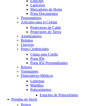
Estuches
Lapiceros
Marcadores de Hojas
Porta Documentos
Presentadores
Artículos para el Celular
Protectores de Cable
Protectores de Tierra
Atomizadores
Bolsitos
Llaveros
Porta Credenciales
Cintas para Cuello
Porta IDs
Porta IDs Personalizados
Relojes
Torniquetes
Dispositivos Médicos
Linternas
Martillos
Pulsoxímetros
Estuches de Pulsoxímetro
Prendas en Stock
Bolsos