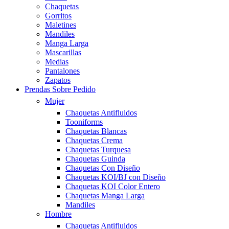
Chaquetas
Gorritos
Maletines
Mandiles
Manga Larga
Mascarillas
Medias
Pantalones
Zapatos
Prendas Sobre Pedido
Mujer
Chaquetas Antifluidos
Tooniforms
Chaquetas Blancas
Chaquetas Crema
Chaquetas Turquesa
Chaquetas Guinda
Chaquetas Con Diseño
Chaquetas KOI/BJ con Diseño
Chaquetas KOI Color Entero
Chaquetas Manga Larga
Mandiles
Hombre
Chaquetas Antifluidos