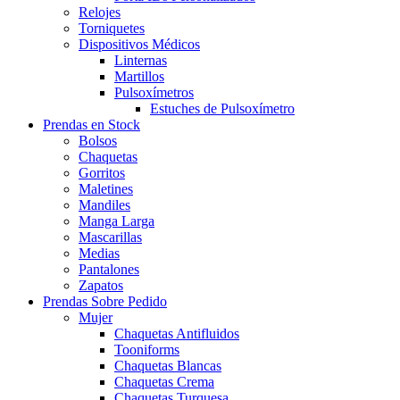
Relojes
Torniquetes
Dispositivos Médicos
Linternas
Martillos
Pulsoxímetros
Estuches de Pulsoxímetro
Prendas en Stock
Bolsos
Chaquetas
Gorritos
Maletines
Mandiles
Manga Larga
Mascarillas
Medias
Pantalones
Zapatos
Prendas Sobre Pedido
Mujer
Chaquetas Antifluidos
Tooniforms
Chaquetas Blancas
Chaquetas Crema
Chaquetas Turquesa