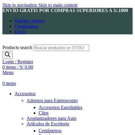
Skip to navigation
Skip to main content
ENVÍO GRATIS POR COMPRAS SUPERIORES A S/.1000
Quiénes Somos
Contáctanos
FAQs
Products search
Login / Register
0
items
/
S/
0.00
Menu
0
items
Accesorios
Adornos para Estetoscopio
Accesorios Enrollables
Clips
Aromatizadores para Auto
Artículos de Escritorio
Centímetros