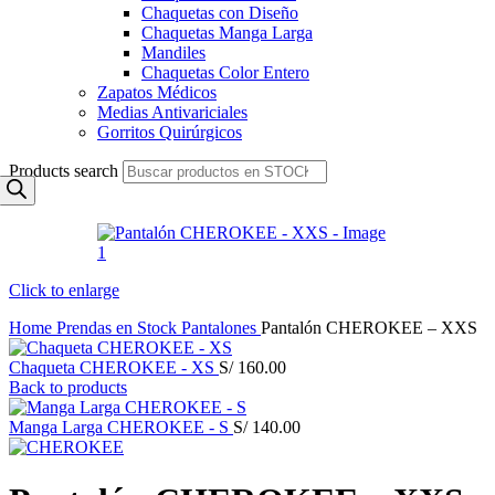
Chaquetas con Diseño
Chaquetas Manga Larga
Mandiles
Chaquetas Color Entero
Zapatos Médicos
Medias Antivariciales
Gorritos Quirúrgicos
Products search
Click to enlarge
Home
Prendas en Stock
Pantalones
Pantalón CHEROKEE – XXS
Chaqueta CHEROKEE - XS
S/
160.00
Back to products
Manga Larga CHEROKEE - S
S/
140.00