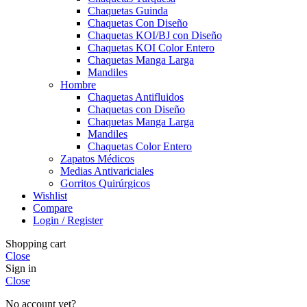
Chaquetas Guinda
Chaquetas Con Diseño
Chaquetas KOI/BJ con Diseño
Chaquetas KOI Color Entero
Chaquetas Manga Larga
Mandiles
Hombre
Chaquetas Antifluidos
Chaquetas con Diseño
Chaquetas Manga Larga
Mandiles
Chaquetas Color Entero
Zapatos Médicos
Medias Antivariciales
Gorritos Quirúrgicos
Wishlist
Compare
Login / Register
Shopping cart
Close
Sign in
Close
No account yet?