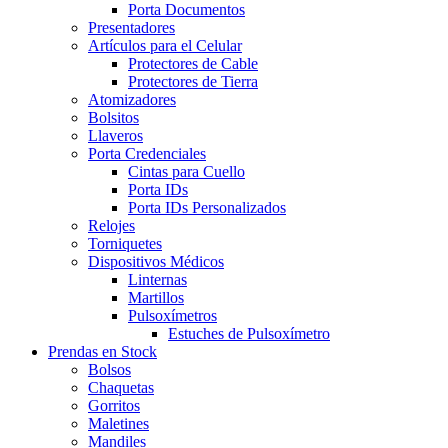
Porta Documentos
Presentadores
Artículos para el Celular
Protectores de Cable
Protectores de Tierra
Atomizadores
Bolsitos
Llaveros
Porta Credenciales
Cintas para Cuello
Porta IDs
Porta IDs Personalizados
Relojes
Torniquetes
Dispositivos Médicos
Linternas
Martillos
Pulsoxímetros
Estuches de Pulsoxímetro
Prendas en Stock
Bolsos
Chaquetas
Gorritos
Maletines
Mandiles