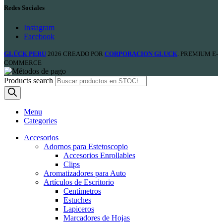
Redes Sociales
Instagram
Facebook
GLÜCK PERU
2026 CREADO POR
CORPORACION GLUCK
. PREMIUM E-
COMMERCE
Products search
Menu
Categories
Accesorios
Adornos para Estetoscopio
Accesorios Enrollables
Clips
Aromatizadores para Auto
Artículos de Escritorio
Centímetros
Estuches
Lapiceros
Marcadores de Hojas