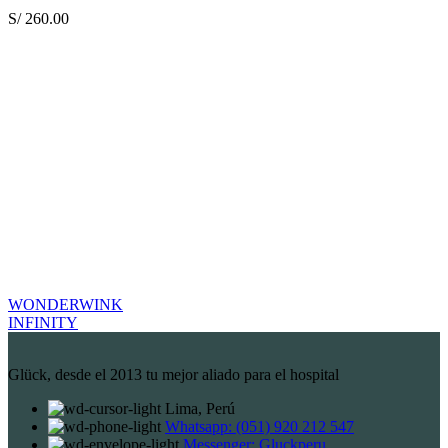
S/
260.00
WONDERWINK
INFINITY
Glück, desde el 2013 tu mejor aliado para el hospital
Lima, Perú
Whatsapp: (051) 920 212 547
Messenger: Gluckperu