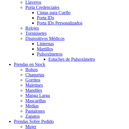
Llaveros
Porta Credenciales
Cintas para Cuello
Porta IDs
Porta IDs Personalizados
Relojes
Torniquetes
Dispositivos Médicos
Linternas
Martillos
Pulsoxímetros
Estuches de Pulsoxímetro
Prendas en Stock
Bolsos
Chaquetas
Gorritos
Maletines
Mandiles
Manga Larga
Mascarillas
Medias
Pantalones
Zapatos
Prendas Sobre Pedido
Mujer