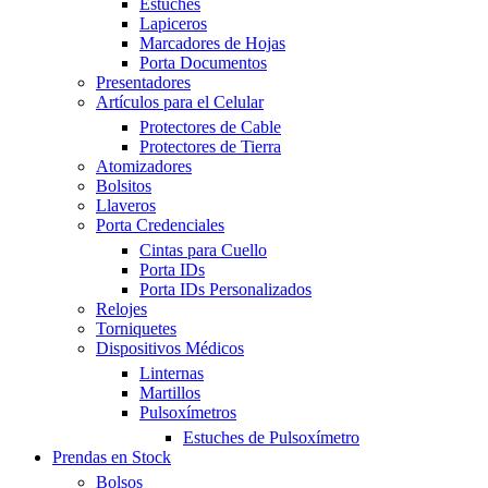
Estuches
Lapiceros
Marcadores de Hojas
Porta Documentos
Presentadores
Artículos para el Celular
Protectores de Cable
Protectores de Tierra
Atomizadores
Bolsitos
Llaveros
Porta Credenciales
Cintas para Cuello
Porta IDs
Porta IDs Personalizados
Relojes
Torniquetes
Dispositivos Médicos
Linternas
Martillos
Pulsoxímetros
Estuches de Pulsoxímetro
Prendas en Stock
Bolsos