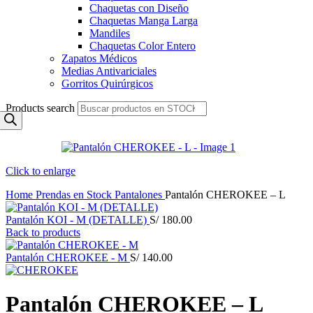
Chaquetas con Diseño
Chaquetas Manga Larga
Mandiles
Chaquetas Color Entero
Zapatos Médicos
Medias Antivariciales
Gorritos Quirúrgicos
Products search
Click to enlarge
Home
Prendas en Stock
Pantalones
Pantalón CHEROKEE – L
Pantalón KOI - M (DETALLE)
S/
180.00
Back to products
Pantalón CHEROKEE - M
S/
140.00
Pantalón CHEROKEE – L