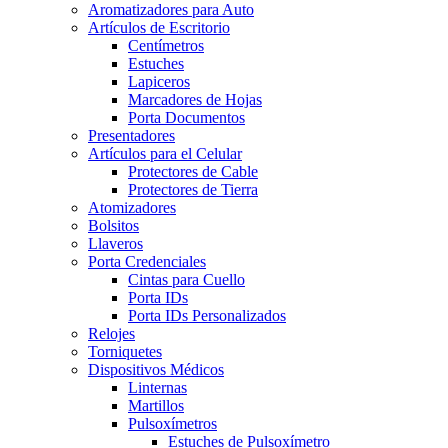
Aromatizadores para Auto
Artículos de Escritorio
Centímetros
Estuches
Lapiceros
Marcadores de Hojas
Porta Documentos
Presentadores
Artículos para el Celular
Protectores de Cable
Protectores de Tierra
Atomizadores
Bolsitos
Llaveros
Porta Credenciales
Cintas para Cuello
Porta IDs
Porta IDs Personalizados
Relojes
Torniquetes
Dispositivos Médicos
Linternas
Martillos
Pulsoxímetros
Estuches de Pulsoxímetro