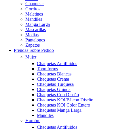
Chaquetas
Gorritos
Maletines
Mandiles
Manga Larga
Mascarillas
Medias
Pantalones
Zapatos
Prendas Sobre Pedido
Mujer
Chaquetas Antifluidos
Tooniforms
Chaquetas Blancas
Chaquetas Crema
Chaquetas Turquesa
Chaquetas Guinda
Chaquetas Con Diseño
Chaquetas KOI/BJ con Diseño
Chaquetas KOI Color Entero
Chaquetas Manga Larga
Mandiles
Hombre
Chaquetas Antifluidos