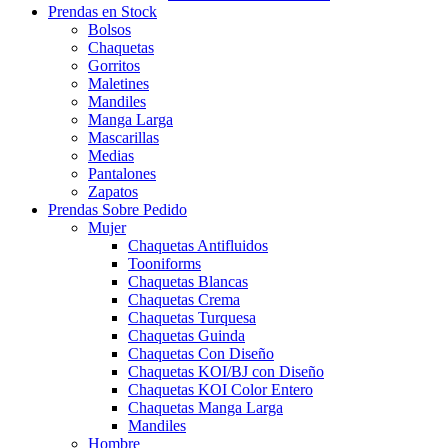
Prendas en Stock
Bolsos
Chaquetas
Gorritos
Maletines
Mandiles
Manga Larga
Mascarillas
Medias
Pantalones
Zapatos
Prendas Sobre Pedido
Mujer
Chaquetas Antifluidos
Tooniforms
Chaquetas Blancas
Chaquetas Crema
Chaquetas Turquesa
Chaquetas Guinda
Chaquetas Con Diseño
Chaquetas KOI/BJ con Diseño
Chaquetas KOI Color Entero
Chaquetas Manga Larga
Mandiles
Hombre