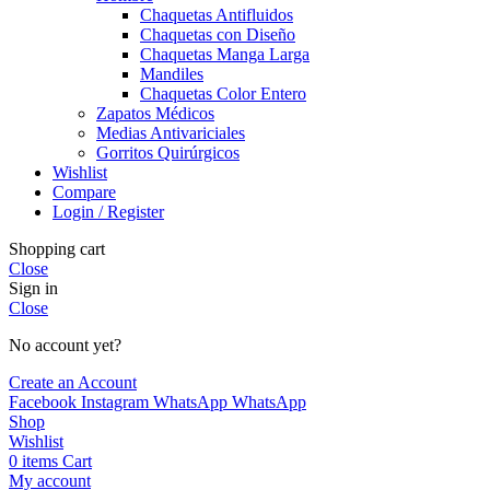
Chaquetas Antifluidos
Chaquetas con Diseño
Chaquetas Manga Larga
Mandiles
Chaquetas Color Entero
Zapatos Médicos
Medias Antivariciales
Gorritos Quirúrgicos
Wishlist
Compare
Login / Register
Shopping cart
Close
Sign in
Close
No account yet?
Create an Account
Facebook
Instagram
WhatsApp
WhatsApp
Shop
Wishlist
0
items
Cart
My account