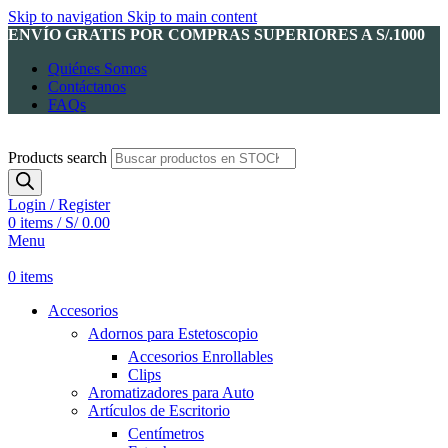
Skip to navigation
Skip to main content
ENVÍO GRATIS POR COMPRAS SUPERIORES A S/.1000
Quiénes Somos
Contáctanos
FAQs
Products search
Login / Register
0
items
/
S/
0.00
Menu
0
items
Accesorios
Adornos para Estetoscopio
Accesorios Enrollables
Clips
Aromatizadores para Auto
Artículos de Escritorio
Centímetros