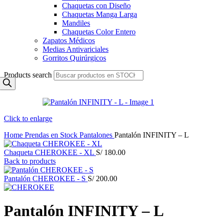
Chaquetas con Diseño
Chaquetas Manga Larga
Mandiles
Chaquetas Color Entero
Zapatos Médicos
Medias Antivariciales
Gorritos Quirúrgicos
Products search
Click to enlarge
Home
Prendas en Stock
Pantalones
Pantalón INFINITY – L
Chaqueta CHEROKEE - XL
S/
180.00
Back to products
Pantalón CHEROKEE - S
S/
200.00
Pantalón INFINITY – L