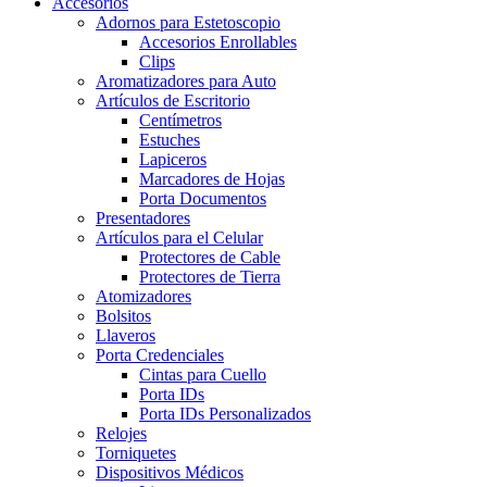
Accesorios
Adornos para Estetoscopio
Accesorios Enrollables
Clips
Aromatizadores para Auto
Artículos de Escritorio
Centímetros
Estuches
Lapiceros
Marcadores de Hojas
Porta Documentos
Presentadores
Artículos para el Celular
Protectores de Cable
Protectores de Tierra
Atomizadores
Bolsitos
Llaveros
Porta Credenciales
Cintas para Cuello
Porta IDs
Porta IDs Personalizados
Relojes
Torniquetes
Dispositivos Médicos