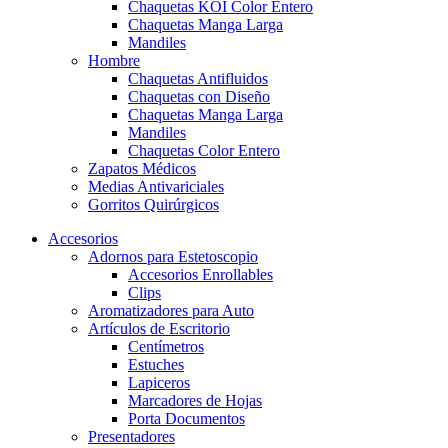
Chaquetas KOI Color Entero
Chaquetas Manga Larga
Mandiles
Hombre
Chaquetas Antifluidos
Chaquetas con Diseño
Chaquetas Manga Larga
Mandiles
Chaquetas Color Entero
Zapatos Médicos
Medias Antivariciales
Gorritos Quirúrgicos
Accesorios
Adornos para Estetoscopio
Accesorios Enrollables
Clips
Aromatizadores para Auto
Artículos de Escritorio
Centímetros
Estuches
Lapiceros
Marcadores de Hojas
Porta Documentos
Presentadores