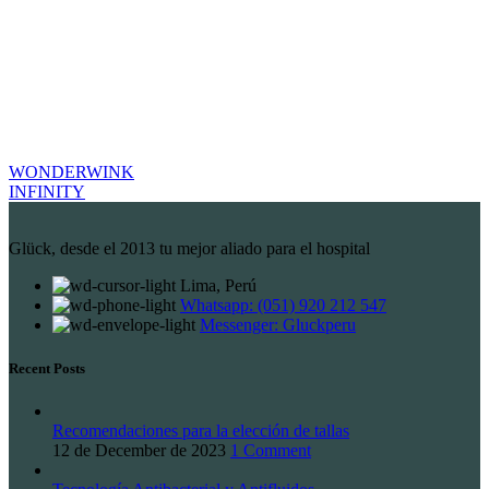
WONDERWINK
INFINITY
Glück, desde el 2013 tu mejor aliado para el hospital
Lima, Perú
Whatsapp: (051) 920 212 547
Messenger: Gluckperu
Recent Posts
Recomendaciones para la elección de tallas
12 de December de 2023
1 Comment