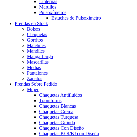
Linternas
Martillos
Pulsoxímetros
Estuches de Pulsoxímetro
Prendas en Stock
Bolsos
Chaquetas
Gorritos
Maletines
Mandiles
Manga Larga
Mascarillas
Medias
Pantalones
Zapatos
Prendas Sobre Pedido
Mujer
Chaquetas Antifluidos
Tooniforms
Chaquetas Blancas
Chaquetas Crema
Chaquetas Turquesa
Chaquetas Guinda
Chaquetas Con Diseño
Chaquetas KOI/BJ con Diseño