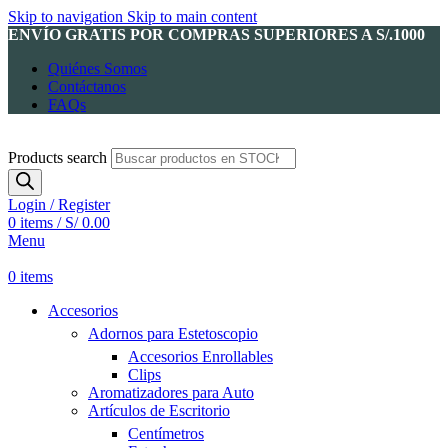
Skip to navigation
Skip to main content
ENVÍO GRATIS POR COMPRAS SUPERIORES A S/.1000
Quiénes Somos
Contáctanos
FAQs
Products search
Login / Register
0
items
/
S/
0.00
Menu
0
items
Accesorios
Adornos para Estetoscopio
Accesorios Enrollables
Clips
Aromatizadores para Auto
Artículos de Escritorio
Centímetros