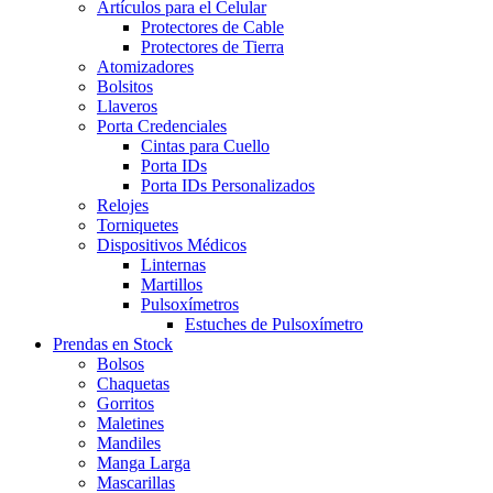
Artículos para el Celular
Protectores de Cable
Protectores de Tierra
Atomizadores
Bolsitos
Llaveros
Porta Credenciales
Cintas para Cuello
Porta IDs
Porta IDs Personalizados
Relojes
Torniquetes
Dispositivos Médicos
Linternas
Martillos
Pulsoxímetros
Estuches de Pulsoxímetro
Prendas en Stock
Bolsos
Chaquetas
Gorritos
Maletines
Mandiles
Manga Larga
Mascarillas