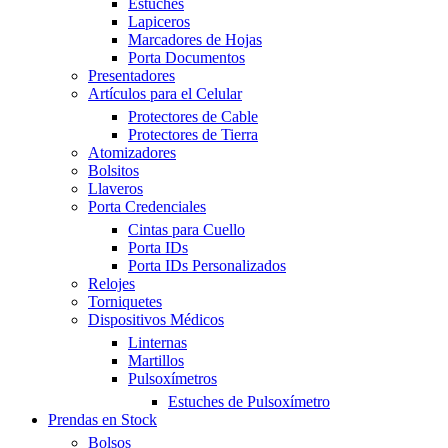
Estuches
Lapiceros
Marcadores de Hojas
Porta Documentos
Presentadores
Artículos para el Celular
Protectores de Cable
Protectores de Tierra
Atomizadores
Bolsitos
Llaveros
Porta Credenciales
Cintas para Cuello
Porta IDs
Porta IDs Personalizados
Relojes
Torniquetes
Dispositivos Médicos
Linternas
Martillos
Pulsoxímetros
Estuches de Pulsoxímetro
Prendas en Stock
Bolsos