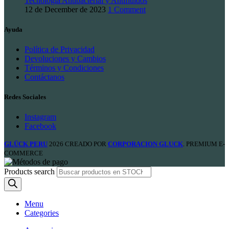
Tecnología Antibacterial y Antifluidos
12 de December de 2023
1 Comment
Ayuda
Política de Privacidad
Devoluciones y Cambios
Términos y Condiciones
Contáctanos
Redes Sociales
Instagram
Facebook
GLÜCK PERU
2026 CREADO POR
CORPORACION GLUCK
. PREMIUM E-
COMMERCE
Products search
Menu
Categories