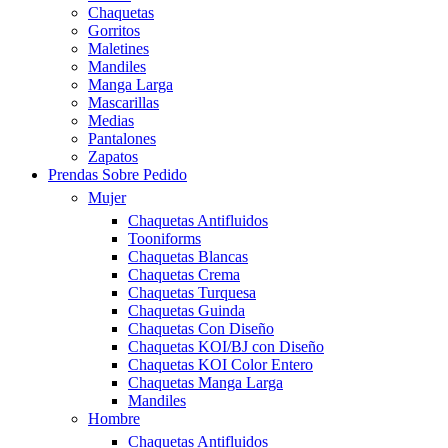
Chaquetas
Gorritos
Maletines
Mandiles
Manga Larga
Mascarillas
Medias
Pantalones
Zapatos
Prendas Sobre Pedido
Mujer
Chaquetas Antifluidos
Tooniforms
Chaquetas Blancas
Chaquetas Crema
Chaquetas Turquesa
Chaquetas Guinda
Chaquetas Con Diseño
Chaquetas KOI/BJ con Diseño
Chaquetas KOI Color Entero
Chaquetas Manga Larga
Mandiles
Hombre
Chaquetas Antifluidos