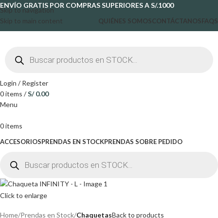
ENVÍO GRATIS POR COMPRAS SUPERIORES A S/.1000
Skip to navigation
Skip to main content
QUIÉNES SOMOS
CONTÁCTANOS
FAQS
Login / Register
0
items
/
S/
0.00
Menu
0
items
ACCESORIOS
PRENDAS EN STOCK
PRENDAS SOBRE PEDIDO
Click to enlarge
Home
Prendas en Stock
Chaquetas
Back to products