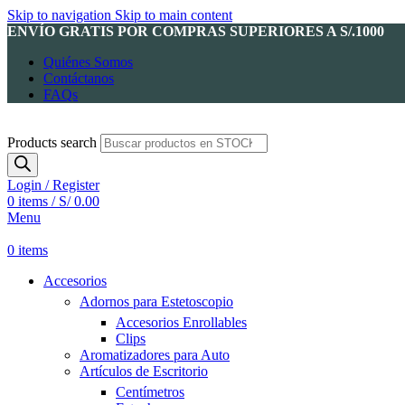
Skip to navigation
Skip to main content
ENVÍO GRATIS POR COMPRAS SUPERIORES A S/.1000
Quiénes Somos
Contáctanos
FAQs
Products search
Login / Register
0
items
/
S/
0.00
Menu
0
items
Accesorios
Adornos para Estetoscopio
Accesorios Enrollables
Clips
Aromatizadores para Auto
Artículos de Escritorio
Centímetros