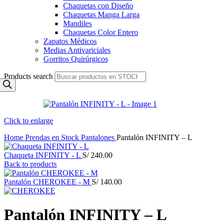
Chaquetas con Diseño
Chaquetas Manga Larga
Mandiles
Chaquetas Color Entero
Zapatos Médicos
Medias Antivariciales
Gorritos Quirúrgicos
Products search
Click to enlarge
Home
Prendas en Stock
Pantalones
Pantalón INFINITY – L
Chaqueta INFINITY - L
S/
240.00
Back to products
Pantalón CHEROKEE - M
S/
140.00
Pantalón INFINITY – L