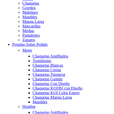
Chaquetas
Gorritos
Maletines
Mandiles
Manga Larga
Mascarillas
Medias
Pantalones
Zapatos
Prendas Sobre Pedido
Mujer
Chaquetas Antifluidos
Tooniforms
Chaquetas Blancas
Chaquetas Crema
Chaquetas Turquesa
Chaquetas Guinda
Chaquetas Con Diseño
Chaquetas KOI/BJ con Diseño
Chaquetas KOI Color Entero
Chaquetas Manga Larga
Mandiles
Hombre
Chaquetas Antifluidos