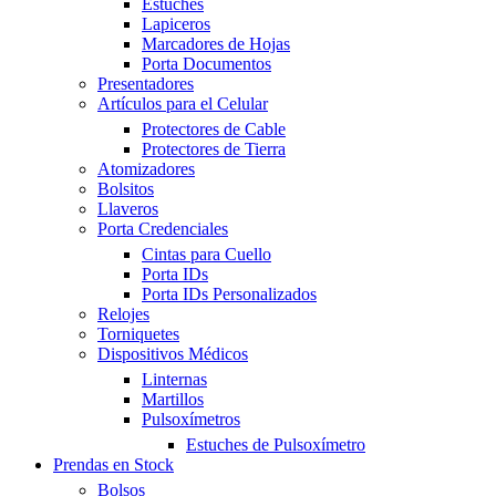
Estuches
Lapiceros
Marcadores de Hojas
Porta Documentos
Presentadores
Artículos para el Celular
Protectores de Cable
Protectores de Tierra
Atomizadores
Bolsitos
Llaveros
Porta Credenciales
Cintas para Cuello
Porta IDs
Porta IDs Personalizados
Relojes
Torniquetes
Dispositivos Médicos
Linternas
Martillos
Pulsoxímetros
Estuches de Pulsoxímetro
Prendas en Stock
Bolsos