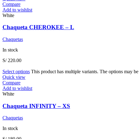
Compare
Add to wishlist
White
Chaqueta CHEROKEE – L
Chaquetas
In stock
S/
220.00
Select options
This product has multiple variants. The options may b
Quick view
Compare
Add to wishlist
White
Chaqueta INFINITY – XS
Chaquetas
In stock
S/
180.00