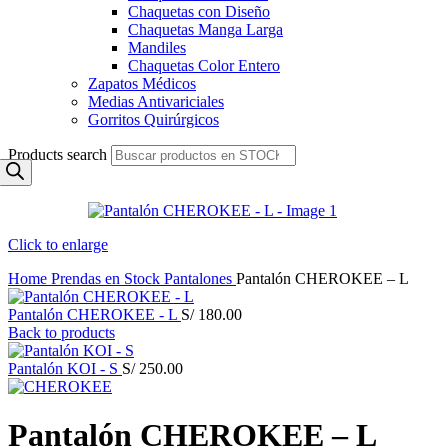
Chaquetas con Diseño
Chaquetas Manga Larga
Mandiles
Chaquetas Color Entero
Zapatos Médicos
Medias Antivariciales
Gorritos Quirúrgicos
Products search
Click to enlarge
Home
Prendas en Stock
Pantalones
Pantalón CHEROKEE – L
Pantalón CHEROKEE - L
S/
180.00
Back to products
Pantalón KOI - S
S/
250.00
Pantalón CHEROKEE – L