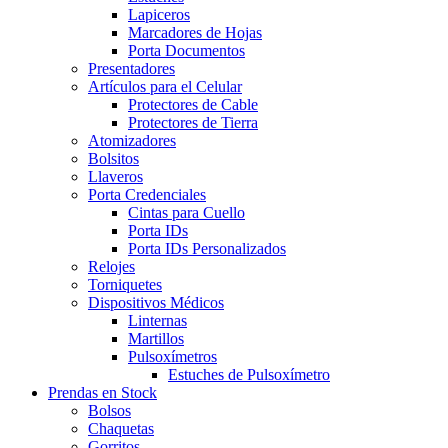
Lapiceros
Marcadores de Hojas
Porta Documentos
Presentadores
Artículos para el Celular
Protectores de Cable
Protectores de Tierra
Atomizadores
Bolsitos
Llaveros
Porta Credenciales
Cintas para Cuello
Porta IDs
Porta IDs Personalizados
Relojes
Torniquetes
Dispositivos Médicos
Linternas
Martillos
Pulsoxímetros
Estuches de Pulsoxímetro
Prendas en Stock
Bolsos
Chaquetas
Gorritos