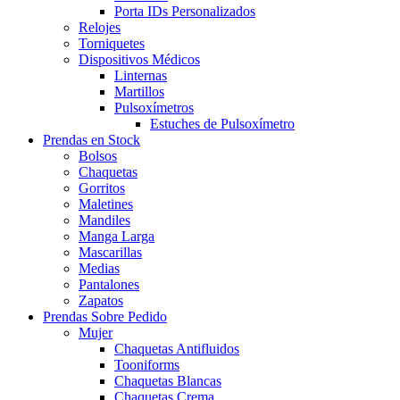
Porta IDs Personalizados
Relojes
Torniquetes
Dispositivos Médicos
Linternas
Martillos
Pulsoxímetros
Estuches de Pulsoxímetro
Prendas en Stock
Bolsos
Chaquetas
Gorritos
Maletines
Mandiles
Manga Larga
Mascarillas
Medias
Pantalones
Zapatos
Prendas Sobre Pedido
Mujer
Chaquetas Antifluidos
Tooniforms
Chaquetas Blancas
Chaquetas Crema