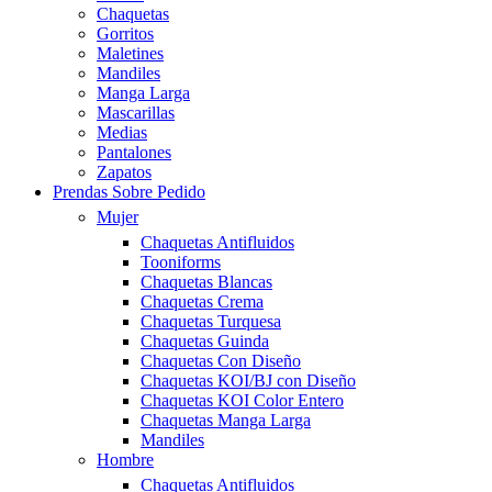
Chaquetas
Gorritos
Maletines
Mandiles
Manga Larga
Mascarillas
Medias
Pantalones
Zapatos
Prendas Sobre Pedido
Mujer
Chaquetas Antifluidos
Tooniforms
Chaquetas Blancas
Chaquetas Crema
Chaquetas Turquesa
Chaquetas Guinda
Chaquetas Con Diseño
Chaquetas KOI/BJ con Diseño
Chaquetas KOI Color Entero
Chaquetas Manga Larga
Mandiles
Hombre
Chaquetas Antifluidos