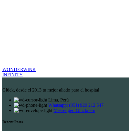
WONDERWINK
INFINITY
Glück, desde el 2013 tu mejor aliado para el hospital
Lima, Perú
Whatsapp: (051) 920 212 547
Messenger: Gluckperu
Recent Posts