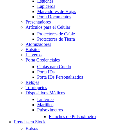
Estuches
Lapiceros
Marcadores de Hojas
Porta Documentos
Presentadores
Artículos para el Celular
Protectores de Cable
Protectores de Tierra
Atomizadores
Bolsitos
Llaveros
Porta Credenciales
Cintas para Cuello
Porta IDs
Porta IDs Personalizados
Relojes
Torniquetes
Dispositivos Médicos
Linternas
Martillos
Pulsoxímetros
Estuches de Pulsoxímetro
Prendas en Stock
Bolsos