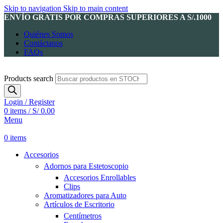
Skip to navigation
Skip to main content
ENVÍO GRATIS POR COMPRAS SUPERIORES A S/.1000
Quiénes Somos
Contáctanos
FAQs
Products search
Login / Register
0
items
/
S/
0.00
Menu
0
items
Accesorios
Adornos para Estetoscopio
Accesorios Enrollables
Clips
Aromatizadores para Auto
Artículos de Escritorio
Centímetros