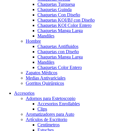
Chaquetas Turquesa
Chaquetas Guinda
Chaquetas Con Diseño
Chaquetas KOI/BJ con Diseño
Chaquetas KOI Color Entero
Chaquetas Manga Larga
Mandiles
Hombre
Chaquetas Antifluidos
Chaquetas con Diseño
Chaquetas Manga Larga
Mandiles
Chaquetas Color Entero
Zapatos Médicos
Medias Antivariciales
Gorritos Quirúrgicos
Accesorios
Adornos para Estetoscopio
Accesorios Enrollables
Clips
Aromatizadores para Auto
Artículos de Escritorio
Centímetros
Estuches