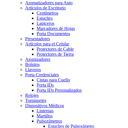
Aromatizadores para Auto
Artículos de Escritorio
Centímetros
Estuches
Lapiceros
Marcadores de Hojas
Porta Documentos
Presentadores
Artículos para el Celular
Protectores de Cable
Protectores de Tierra
Atomizadores
Bolsitos
Llaveros
Porta Credenciales
Cintas para Cuello
Porta IDs
Porta IDs Personalizados
Relojes
Torniquetes
Dispositivos Médicos
Linternas
Martillos
Pulsoxímetros
Estuches de Pulsoxímetro