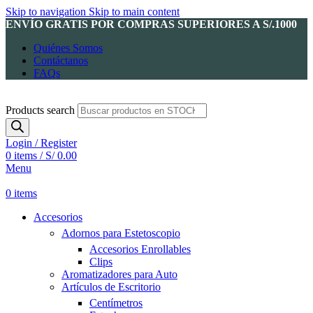
Skip to navigation
Skip to main content
ENVÍO GRATIS POR COMPRAS SUPERIORES A S/.1000
Quiénes Somos
Contáctanos
FAQs
Products search
Login / Register
0
items
/
S/
0.00
Menu
0
items
Accesorios
Adornos para Estetoscopio
Accesorios Enrollables
Clips
Aromatizadores para Auto
Artículos de Escritorio
Centímetros