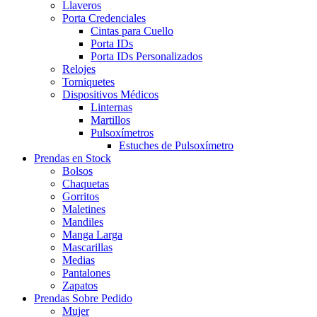
Llaveros
Porta Credenciales
Cintas para Cuello
Porta IDs
Porta IDs Personalizados
Relojes
Torniquetes
Dispositivos Médicos
Linternas
Martillos
Pulsoxímetros
Estuches de Pulsoxímetro
Prendas en Stock
Bolsos
Chaquetas
Gorritos
Maletines
Mandiles
Manga Larga
Mascarillas
Medias
Pantalones
Zapatos
Prendas Sobre Pedido
Mujer