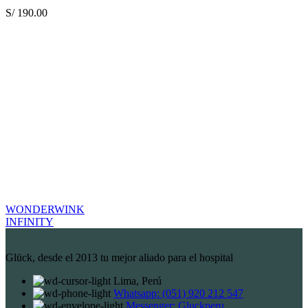
S/
190.00
WONDERWINK
INFINITY
Glück, desde el 2013 tu mejor aliado para el hospital
Lima, Perú
Whatsapp: (051) 920 212 547
Messenger: Gluckperu