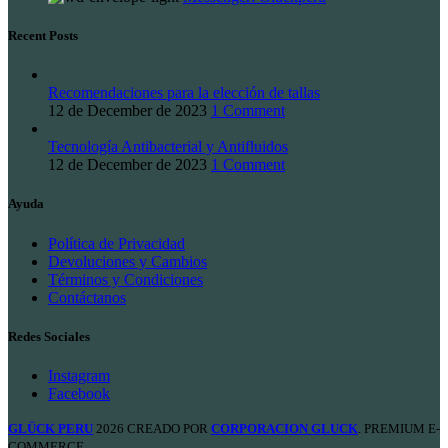
Recent Posts
Recomendaciones para la elección de tallas
12 de December de 2023
1 Comment
Tecnología Antibacterial y Antifluidos
12 de December de 2023
1 Comment
Ayuda
Política de Privacidad
Devoluciones y Cambios
Términos y Condiciones
Contáctanos
Redes Sociales
Instagram
Facebook
GLÜCK PERU
2026 CREADO POR
CORPORACION GLUCK
. PREMIUM E-
COMMERCE