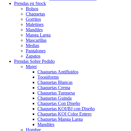
Prendas en Stock
Bolsos
Chaquetas
Gorritos
Maletines
Mandiles
Manga Larga
Mascarillas
Medias
Pantalones
Zapatos
Prendas Sobre Pedido
Mujer
Chaquetas Antifluidos
Tooniforms
Chaquetas Blancas
Chaquetas Crema
Chaquetas Turquesa
Chaquetas Guinda
Chaquetas Con Diseño
Chaquetas KOI/BJ con Diseño
Chaquetas KOI Color Entero
Chaquetas Manga Larga
Mandiles
Hombre