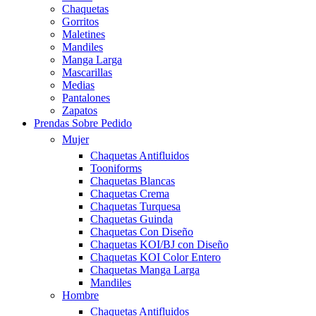
Chaquetas
Gorritos
Maletines
Mandiles
Manga Larga
Mascarillas
Medias
Pantalones
Zapatos
Prendas Sobre Pedido
Mujer
Chaquetas Antifluidos
Tooniforms
Chaquetas Blancas
Chaquetas Crema
Chaquetas Turquesa
Chaquetas Guinda
Chaquetas Con Diseño
Chaquetas KOI/BJ con Diseño
Chaquetas KOI Color Entero
Chaquetas Manga Larga
Mandiles
Hombre
Chaquetas Antifluidos