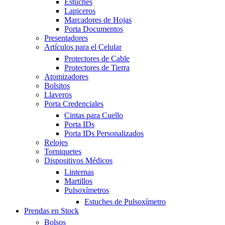
Estuches
Lapiceros
Marcadores de Hojas
Porta Documentos
Presentadores
Artículos para el Celular
Protectores de Cable
Protectores de Tierra
Atomizadores
Bolsitos
Llaveros
Porta Credenciales
Cintas para Cuello
Porta IDs
Porta IDs Personalizados
Relojes
Torniquetes
Dispositivos Médicos
Linternas
Martillos
Pulsoxímetros
Estuches de Pulsoxímetro
Prendas en Stock
Bolsos