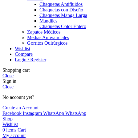
Chaquetas Antifluidos
Chaquetas con Diseño
Chaquetas Manga Larga
Mandiles
Chaquetas Color Entero
Zapatos Médicos
Medias Antivariciales
Gorritos Quirúrgicos
Wishlist
Compare
Login / Register
Shopping cart
Close
Sign in
Close
No account yet?
Create an Account
Facebook
Instagram
WhatsApp
WhatsApp
Shop
Wishlist
0
items
Cart
My account