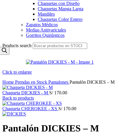
Chaquetas con Diseño
Chaquetas Manga Larga
Mandiles
Chaquetas Color Entero
Zapatos Médicos
Medias Antivariciales
Gorritos Quirúrgicos
Products search
Click to enlarge
Home
Prendas en Stock
Pantalones
Pantalón DICKIES – M
Chaqueta DICKIES - M
S/
170.00
Back to products
Chaqueta CHEROKEE - XS
S/
170.00
Pantalón DICKIES – M