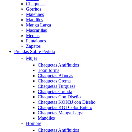
Chaquetas
Gorritos
Maletines
Mandiles
Manga Larga
Mascarillas
Medias
Pantalones
Zapatos
Prendas Sobre Pedido
Mujer
Chaquetas Antifluidos
Tooniforms
Chaquetas Blancas
Chaquetas Crema
Chaquetas Turquesa
Chaquetas Guinda
Chaquetas Con Diseño
Chaquetas KOI/BJ con Diseño
Chaquetas KOI Color Entero
Chaquetas Manga Larga
Mandiles
Hombre
Chaquetas Antifluidos