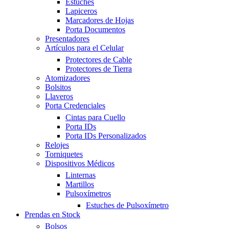
Estuches
Lapiceros
Marcadores de Hojas
Porta Documentos
Presentadores
Artículos para el Celular
Protectores de Cable
Protectores de Tierra
Atomizadores
Bolsitos
Llaveros
Porta Credenciales
Cintas para Cuello
Porta IDs
Porta IDs Personalizados
Relojes
Torniquetes
Dispositivos Médicos
Linternas
Martillos
Pulsoxímetros
Estuches de Pulsoxímetro
Prendas en Stock
Bolsos