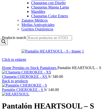
Chaquetas con Diseño
Chaquetas Manga Larga
Mandiles
Chaquetas Color Entero
Zapatos Médicos
Medias Antivariciales
Gorritos Quirúrgicos
Products search
Click to enlarge
Home
Prendas en Stock
Pantalones
Pantalón HEARTSOUL – S
Chaqueta CHEROKEE - XS
S/
340.00
Back to products
Pantalón CHEROKEE - S
S/
140.00
Pantalón HEARTSOUL – S