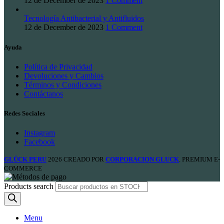
12 de December de 2023
1 Comment
Tecnología Antibacterial y Antifluidos
12 de December de 2023
1 Comment
Ayuda
Política de Privacidad
Devoluciones y Cambios
Términos y Condiciones
Contáctanos
Redes Sociales
Instagram
Facebook
GLÜCK PERU
2026 CREADO POR
CORPORACION GLUCK
. PREMIUM E-
COMMERCE
Products search
Menu