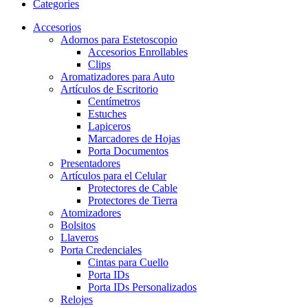
Categories
Accesorios
Adornos para Estetoscopio
Accesorios Enrollables
Clips
Aromatizadores para Auto
Artículos de Escritorio
Centímetros
Estuches
Lapiceros
Marcadores de Hojas
Porta Documentos
Presentadores
Artículos para el Celular
Protectores de Cable
Protectores de Tierra
Atomizadores
Bolsitos
Llaveros
Porta Credenciales
Cintas para Cuello
Porta IDs
Porta IDs Personalizados
Relojes