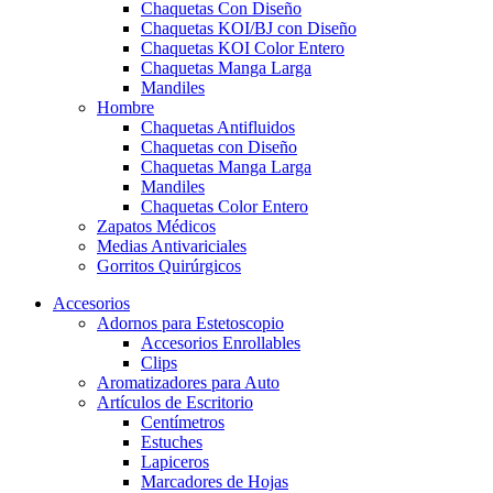
Chaquetas Con Diseño
Chaquetas KOI/BJ con Diseño
Chaquetas KOI Color Entero
Chaquetas Manga Larga
Mandiles
Hombre
Chaquetas Antifluidos
Chaquetas con Diseño
Chaquetas Manga Larga
Mandiles
Chaquetas Color Entero
Zapatos Médicos
Medias Antivariciales
Gorritos Quirúrgicos
Accesorios
Adornos para Estetoscopio
Accesorios Enrollables
Clips
Aromatizadores para Auto
Artículos de Escritorio
Centímetros
Estuches
Lapiceros
Marcadores de Hojas