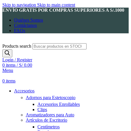
Skip to navigation
Skip to main content
ENVÍO GRATIS POR COMPRAS SUPERIORES A S/.1000
Quiénes Somos
Contáctanos
FAQs
Products search
Login / Register
0
items
/
S/
0.00
Menu
0
items
Accesorios
Adornos para Estetoscopio
Accesorios Enrollables
Clips
Aromatizadores para Auto
Artículos de Escritorio
Centímetros