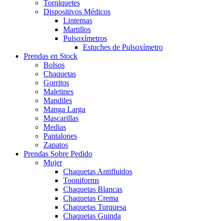
Torniquetes
Dispositivos Médicos
Linternas
Martillos
Pulsoxímetros
Estuches de Pulsoxímetro
Prendas en Stock
Bolsos
Chaquetas
Gorritos
Maletines
Mandiles
Manga Larga
Mascarillas
Medias
Pantalones
Zapatos
Prendas Sobre Pedido
Mujer
Chaquetas Antifluidos
Tooniforms
Chaquetas Blancas
Chaquetas Crema
Chaquetas Turquesa
Chaquetas Guinda