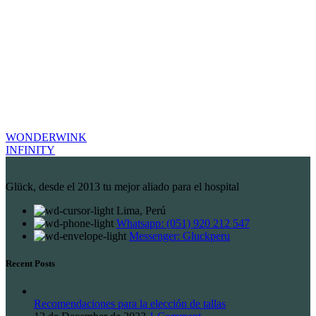
WONDERWINK
INFINITY
Glück, desde el 2013 tu mejor aliado para el hospital
Lima, Perú
Whatsapp: (051) 920 212 547
Messenger: Gluckperu
Recent Posts
Recomendaciones para la elección de tallas