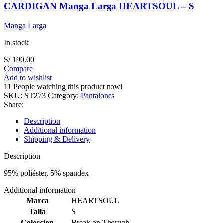
CARDIGAN Manga Larga HEARTSOUL – S
Manga Larga
In stock
S/
190.00
Compare
Add to wishlist
11
People watching this product now!
SKU:
ST273
Category:
Pantalones
Share:
Description
Additional information
Shipping & Delivery
Description
95% poliéster, 5% spandex
Additional information
Marca
HEARTSOUL
Talla
S
Coleccion
Break on Thorugh