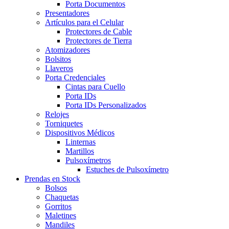
Porta Documentos
Presentadores
Artículos para el Celular
Protectores de Cable
Protectores de Tierra
Atomizadores
Bolsitos
Llaveros
Porta Credenciales
Cintas para Cuello
Porta IDs
Porta IDs Personalizados
Relojes
Torniquetes
Dispositivos Médicos
Linternas
Martillos
Pulsoxímetros
Estuches de Pulsoxímetro
Prendas en Stock
Bolsos
Chaquetas
Gorritos
Maletines
Mandiles