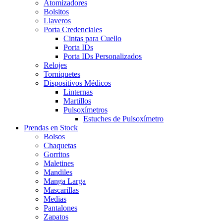
Atomizadores
Bolsitos
Llaveros
Porta Credenciales
Cintas para Cuello
Porta IDs
Porta IDs Personalizados
Relojes
Torniquetes
Dispositivos Médicos
Linternas
Martillos
Pulsoxímetros
Estuches de Pulsoxímetro
Prendas en Stock
Bolsos
Chaquetas
Gorritos
Maletines
Mandiles
Manga Larga
Mascarillas
Medias
Pantalones
Zapatos