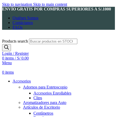
Skip to navigation
Skip to main content
ENVÍO GRATIS POR COMPRAS SUPERIORES A S/.1000
Quiénes Somos
Contáctanos
FAQs
Products search
Login / Register
0
items
/
S/
0.00
Menu
0
items
Accesorios
Adornos para Estetoscopio
Accesorios Enrollables
Clips
Aromatizadores para Auto
Artículos de Escritorio
Centímetros