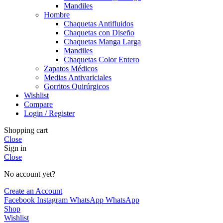
Mandiles
Hombre
Chaquetas Antifluidos
Chaquetas con Diseño
Chaquetas Manga Larga
Mandiles
Chaquetas Color Entero
Zapatos Médicos
Medias Antivariciales
Gorritos Quirúrgicos
Wishlist
Compare
Login / Register
Shopping cart
Close
Sign in
Close
No account yet?
Create an Account
Facebook
Instagram
WhatsApp
WhatsApp
Shop
Wishlist