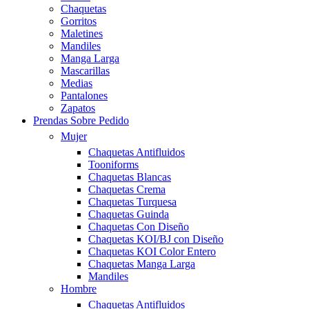
Chaquetas
Gorritos
Maletines
Mandiles
Manga Larga
Mascarillas
Medias
Pantalones
Zapatos
Prendas Sobre Pedido
Mujer
Chaquetas Antifluidos
Tooniforms
Chaquetas Blancas
Chaquetas Crema
Chaquetas Turquesa
Chaquetas Guinda
Chaquetas Con Diseño
Chaquetas KOI/BJ con Diseño
Chaquetas KOI Color Entero
Chaquetas Manga Larga
Mandiles
Hombre
Chaquetas Antifluidos