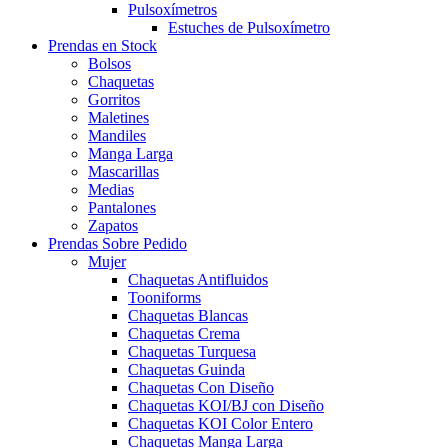
Pulsoxímetros
Estuches de Pulsoxímetro
Prendas en Stock
Bolsos
Chaquetas
Gorritos
Maletines
Mandiles
Manga Larga
Mascarillas
Medias
Pantalones
Zapatos
Prendas Sobre Pedido
Mujer
Chaquetas Antifluidos
Tooniforms
Chaquetas Blancas
Chaquetas Crema
Chaquetas Turquesa
Chaquetas Guinda
Chaquetas Con Diseño
Chaquetas KOI/BJ con Diseño
Chaquetas KOI Color Entero
Chaquetas Manga Larga