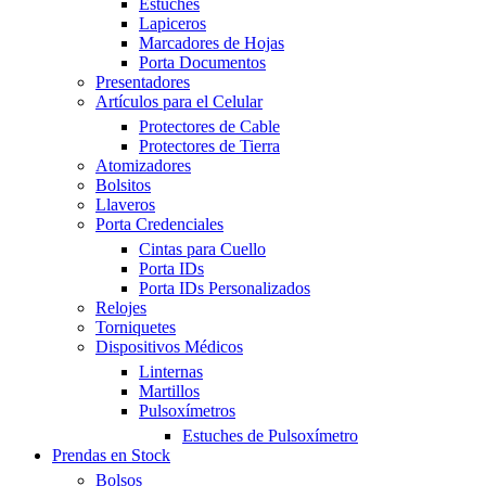
Estuches
Lapiceros
Marcadores de Hojas
Porta Documentos
Presentadores
Artículos para el Celular
Protectores de Cable
Protectores de Tierra
Atomizadores
Bolsitos
Llaveros
Porta Credenciales
Cintas para Cuello
Porta IDs
Porta IDs Personalizados
Relojes
Torniquetes
Dispositivos Médicos
Linternas
Martillos
Pulsoxímetros
Estuches de Pulsoxímetro
Prendas en Stock
Bolsos