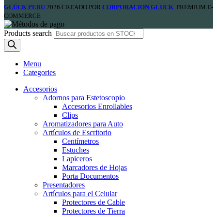
GLÜCK PERU
2026 CREADO POR
CORPORACION GLUCK
. PREMIUM E-
COMMERCE
Products search
Menu
Categories
Accesorios
Adornos para Estetoscopio
Accesorios Enrollables
Clips
Aromatizadores para Auto
Artículos de Escritorio
Centímetros
Estuches
Lapiceros
Marcadores de Hojas
Porta Documentos
Presentadores
Artículos para el Celular
Protectores de Cable
Protectores de Tierra