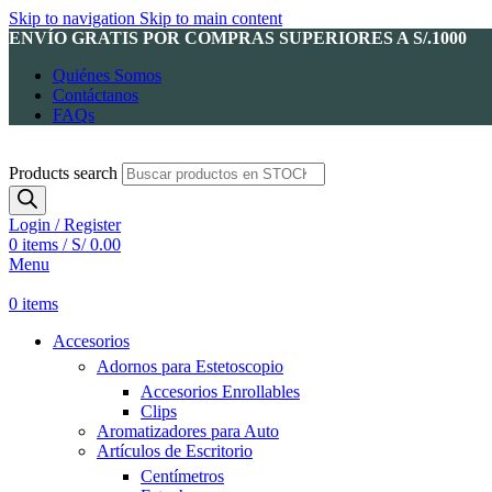
Skip to navigation
Skip to main content
ENVÍO GRATIS POR COMPRAS SUPERIORES A S/.1000
Quiénes Somos
Contáctanos
FAQs
Products search
Login / Register
0
items
/
S/
0.00
Menu
0
items
Accesorios
Adornos para Estetoscopio
Accesorios Enrollables
Clips
Aromatizadores para Auto
Artículos de Escritorio
Centímetros