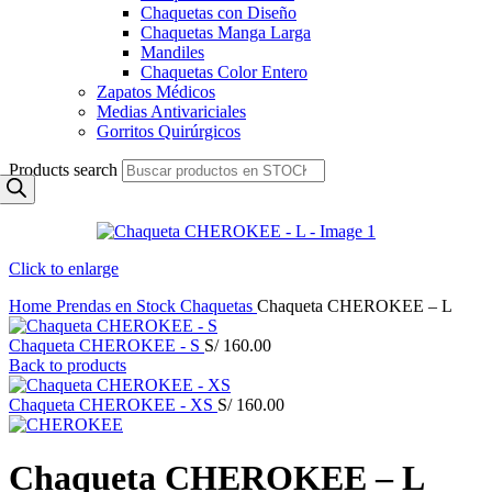
Chaquetas con Diseño
Chaquetas Manga Larga
Mandiles
Chaquetas Color Entero
Zapatos Médicos
Medias Antivariciales
Gorritos Quirúrgicos
Products search
Click to enlarge
Home
Prendas en Stock
Chaquetas
Chaqueta CHEROKEE – L
Chaqueta CHEROKEE - S
S/
160.00
Back to products
Chaqueta CHEROKEE - XS
S/
160.00
Chaqueta CHEROKEE – L