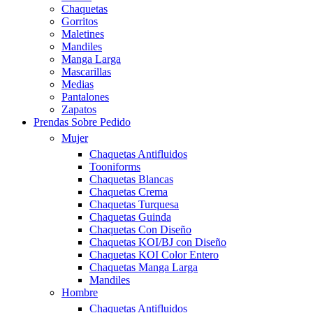
Chaquetas
Gorritos
Maletines
Mandiles
Manga Larga
Mascarillas
Medias
Pantalones
Zapatos
Prendas Sobre Pedido
Mujer
Chaquetas Antifluidos
Tooniforms
Chaquetas Blancas
Chaquetas Crema
Chaquetas Turquesa
Chaquetas Guinda
Chaquetas Con Diseño
Chaquetas KOI/BJ con Diseño
Chaquetas KOI Color Entero
Chaquetas Manga Larga
Mandiles
Hombre
Chaquetas Antifluidos