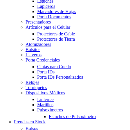
Estuches
Lapiceros
Marcadores de Hojas
Porta Documentos
Presentadores
Artículos para el Celular
Protectores de Cable
Protectores de Tierra
Atomizadores
Bolsitos
Llaveros
Porta Credenciales
Cintas para Cuello
Porta IDs
Porta IDs Personalizados
Relojes
Torniquetes
Dispositivos Médicos
Linternas
Martillos
Pulsoxímetros
Estuches de Pulsoxímetro
Prendas en Stock
Bolsos