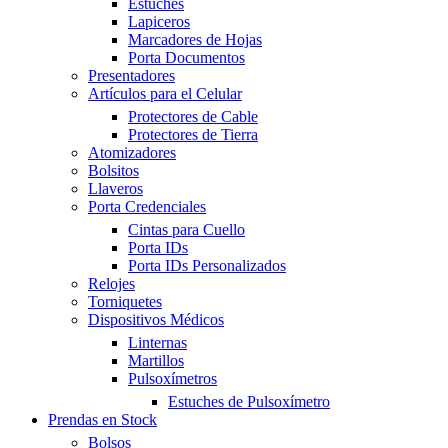
Estuches
Lapiceros
Marcadores de Hojas
Porta Documentos
Presentadores
Artículos para el Celular
Protectores de Cable
Protectores de Tierra
Atomizadores
Bolsitos
Llaveros
Porta Credenciales
Cintas para Cuello
Porta IDs
Porta IDs Personalizados
Relojes
Torniquetes
Dispositivos Médicos
Linternas
Martillos
Pulsoxímetros
Estuches de Pulsoxímetro
Prendas en Stock
Bolsos