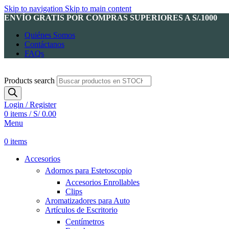
Skip to navigation
Skip to main content
ENVÍO GRATIS POR COMPRAS SUPERIORES A S/.1000
Quiénes Somos
Contáctanos
FAQs
Products search
Login / Register
0
items
/
S/
0.00
Menu
0
items
Accesorios
Adornos para Estetoscopio
Accesorios Enrollables
Clips
Aromatizadores para Auto
Artículos de Escritorio
Centímetros