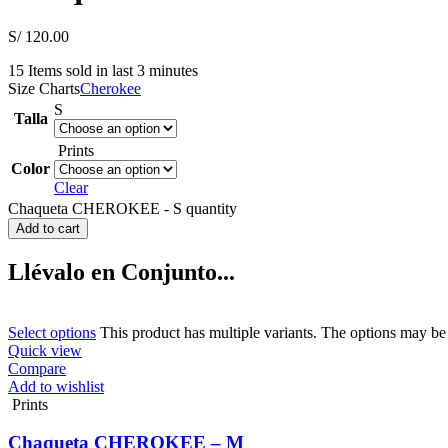
S/
120.00
15
Items sold in last 3 minutes
Size Charts
Cherokee
S
Talla
Prints
Color
Clear
Chaqueta CHEROKEE - S quantity
Add to cart
Llévalo en Conjunto...
Select options
This product has multiple variants. The options may b
Quick view
Compare
Add to wishlist
Prints
Chaqueta CHEROKEE – M