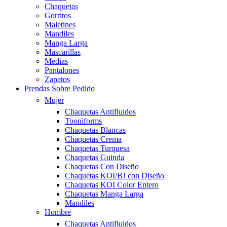
Chaquetas
Gorritos
Maletines
Mandiles
Manga Larga
Mascarillas
Medias
Pantalones
Zapatos
Prendas Sobre Pedido
Mujer
Chaquetas Antifluidos
Tooniforms
Chaquetas Blancas
Chaquetas Crema
Chaquetas Turquesa
Chaquetas Guinda
Chaquetas Con Diseño
Chaquetas KOI/BJ con Diseño
Chaquetas KOI Color Entero
Chaquetas Manga Larga
Mandiles
Hombre
Chaquetas Antifluidos