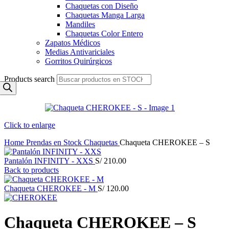
Chaquetas con Diseño
Chaquetas Manga Larga
Mandiles
Chaquetas Color Entero
Zapatos Médicos
Medias Antivariciales
Gorritos Quirúrgicos
Products search
Click to enlarge
Home
Prendas en Stock
Chaquetas
Chaqueta CHEROKEE – S
Pantalón INFINITY - XXS
S/
210.00
Back to products
Chaqueta CHEROKEE - M
S/
120.00
Chaqueta CHEROKEE – S