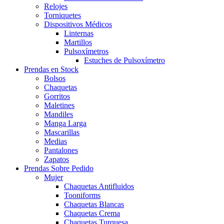
Relojes
Torniquetes
Dispositivos Médicos
Linternas
Martillos
Pulsoxímetros
Estuches de Pulsoxímetro
Prendas en Stock
Bolsos
Chaquetas
Gorritos
Maletines
Mandiles
Manga Larga
Mascarillas
Medias
Pantalones
Zapatos
Prendas Sobre Pedido
Mujer
Chaquetas Antifluidos
Tooniforms
Chaquetas Blancas
Chaquetas Crema
Chaquetas Turquesa