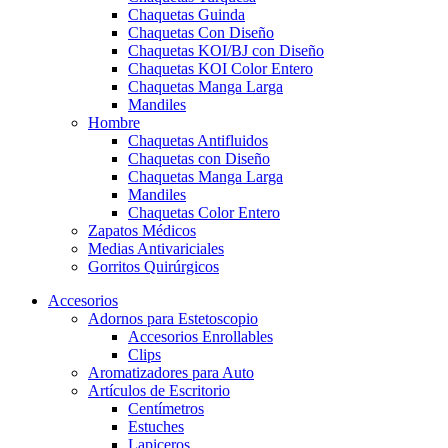
Chaquetas Guinda
Chaquetas Con Diseño
Chaquetas KOI/BJ con Diseño
Chaquetas KOI Color Entero
Chaquetas Manga Larga
Mandiles
Hombre
Chaquetas Antifluidos
Chaquetas con Diseño
Chaquetas Manga Larga
Mandiles
Chaquetas Color Entero
Zapatos Médicos
Medias Antivariciales
Gorritos Quirúrgicos
Accesorios
Adornos para Estetoscopio
Accesorios Enrollables
Clips
Aromatizadores para Auto
Artículos de Escritorio
Centímetros
Estuches
Lapiceros