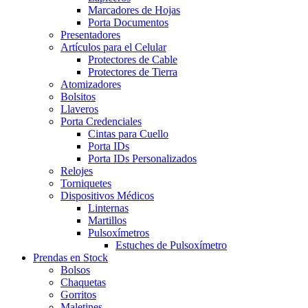
Marcadores de Hojas
Porta Documentos
Presentadores
Artículos para el Celular
Protectores de Cable
Protectores de Tierra
Atomizadores
Bolsitos
Llaveros
Porta Credenciales
Cintas para Cuello
Porta IDs
Porta IDs Personalizados
Relojes
Torniquetes
Dispositivos Médicos
Linternas
Martillos
Pulsoxímetros
Estuches de Pulsoxímetro
Prendas en Stock
Bolsos
Chaquetas
Gorritos
Maletines