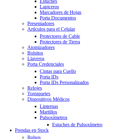
Estuches
Lapiceros
Marcadores de Hojas
Porta Documentos
Presentadores
Artículos para el Celular
Protectores de Cable
Protectores de Tierra
Atomizadores
Bolsitos
Llaveros
Porta Credenciales
Cintas para Cuello
Porta IDs
Porta IDs Personalizados
Relojes
Torniquetes
Dispositivos Médicos
Linternas
Martillos
Pulsoxímetros
Estuches de Pulsoxímetro
Prendas en Stock
Bolsos