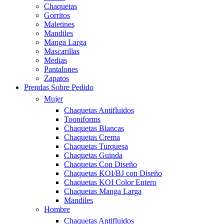
Chaquetas
Gorritos
Maletines
Mandiles
Manga Larga
Mascarillas
Medias
Pantalones
Zapatos
Prendas Sobre Pedido
Mujer
Chaquetas Antifluidos
Tooniforms
Chaquetas Blancas
Chaquetas Crema
Chaquetas Turquesa
Chaquetas Guinda
Chaquetas Con Diseño
Chaquetas KOI/BJ con Diseño
Chaquetas KOI Color Entero
Chaquetas Manga Larga
Mandiles
Hombre
Chaquetas Antifluidos