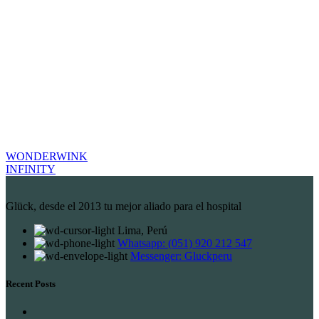
WONDERWINK
INFINITY
Glück, desde el 2013 tu mejor aliado para el hospital
Lima, Perú
Whatsapp: (051) 920 212 547
Messenger: Gluckperu
Recent Posts