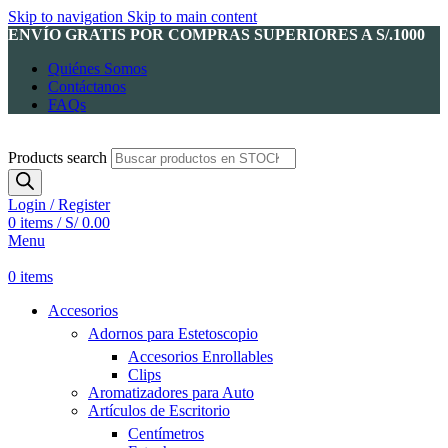
Skip to navigation
Skip to main content
ENVÍO GRATIS POR COMPRAS SUPERIORES A S/.1000
Quiénes Somos
Contáctanos
FAQs
Products search
Login / Register
0
items
/
S/
0.00
Menu
0
items
Accesorios
Adornos para Estetoscopio
Accesorios Enrollables
Clips
Aromatizadores para Auto
Artículos de Escritorio
Centímetros