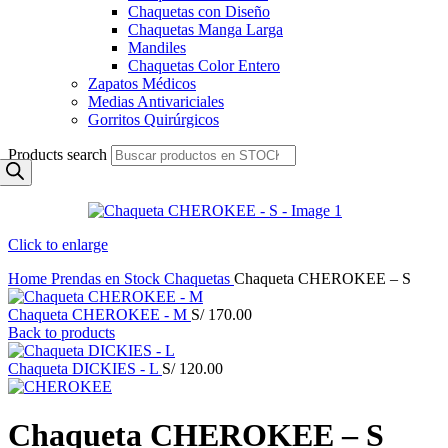
Chaquetas con Diseño
Chaquetas Manga Larga
Mandiles
Chaquetas Color Entero
Zapatos Médicos
Medias Antivariciales
Gorritos Quirúrgicos
Products search
Click to enlarge
Home
Prendas en Stock
Chaquetas
Chaqueta CHEROKEE – S
Chaqueta CHEROKEE - M
S/
170.00
Back to products
Chaqueta DICKIES - L
S/
120.00
Chaqueta CHEROKEE – S