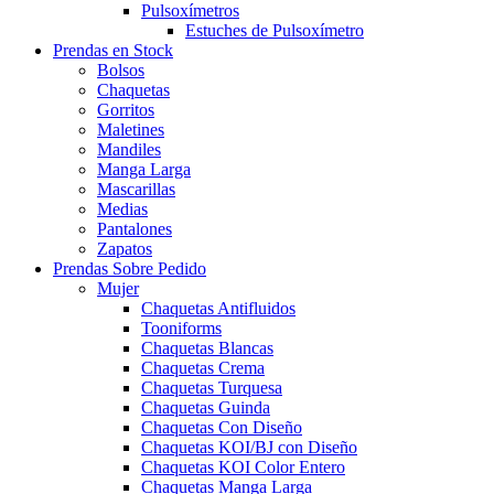
Pulsoxímetros
Estuches de Pulsoxímetro
Prendas en Stock
Bolsos
Chaquetas
Gorritos
Maletines
Mandiles
Manga Larga
Mascarillas
Medias
Pantalones
Zapatos
Prendas Sobre Pedido
Mujer
Chaquetas Antifluidos
Tooniforms
Chaquetas Blancas
Chaquetas Crema
Chaquetas Turquesa
Chaquetas Guinda
Chaquetas Con Diseño
Chaquetas KOI/BJ con Diseño
Chaquetas KOI Color Entero
Chaquetas Manga Larga