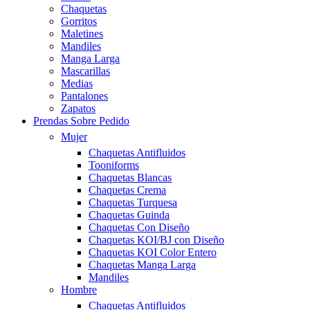
Chaquetas
Gorritos
Maletines
Mandiles
Manga Larga
Mascarillas
Medias
Pantalones
Zapatos
Prendas Sobre Pedido
Mujer
Chaquetas Antifluidos
Tooniforms
Chaquetas Blancas
Chaquetas Crema
Chaquetas Turquesa
Chaquetas Guinda
Chaquetas Con Diseño
Chaquetas KOI/BJ con Diseño
Chaquetas KOI Color Entero
Chaquetas Manga Larga
Mandiles
Hombre
Chaquetas Antifluidos