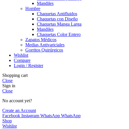
Mandiles
Hombre
Chaquetas Antifluidos
Chaquetas con Diseño
Chaquetas Manga Larga
Mandiles
Chaquetas Color Entero
Zapatos Médicos
Medias Antivariciales
Gorritos Quirúrgicos
Wishlist
Compare
Login / Register
Shopping cart
Close
Sign in
Close
No account yet?
Create an Account
Facebook
Instagram
WhatsApp
WhatsApp
Shop
Wishlist