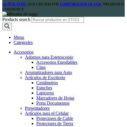
GLÜCK PERU
2026 CREADO POR
CORPORACION GLUCK
. PREMIUM E-
COMMERCE
Products search
Menu
Categories
Accesorios
Adornos para Estetoscopio
Accesorios Enrollables
Clips
Aromatizadores para Auto
Artículos de Escritorio
Centímetros
Estuches
Lapiceros
Marcadores de Hojas
Porta Documentos
Presentadores
Artículos para el Celular
Protectores de Cable
Protectores de Tierra