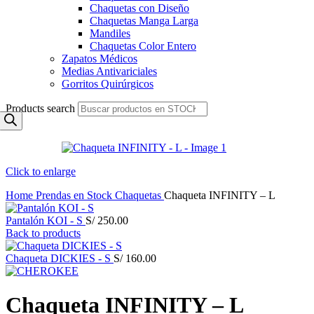
Chaquetas con Diseño
Chaquetas Manga Larga
Mandiles
Chaquetas Color Entero
Zapatos Médicos
Medias Antivariciales
Gorritos Quirúrgicos
Products search
Click to enlarge
Home
Prendas en Stock
Chaquetas
Chaqueta INFINITY – L
Pantalón KOI - S
S/
250.00
Back to products
Chaqueta DICKIES - S
S/
160.00
Chaqueta INFINITY – L