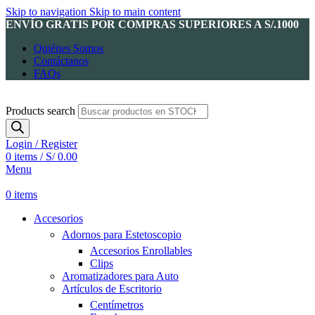
Skip to navigation
Skip to main content
ENVÍO GRATIS POR COMPRAS SUPERIORES A S/.1000
Quiénes Somos
Contáctanos
FAQs
Products search
Login / Register
0
items
/
S/
0.00
Menu
0
items
Accesorios
Adornos para Estetoscopio
Accesorios Enrollables
Clips
Aromatizadores para Auto
Artículos de Escritorio
Centímetros