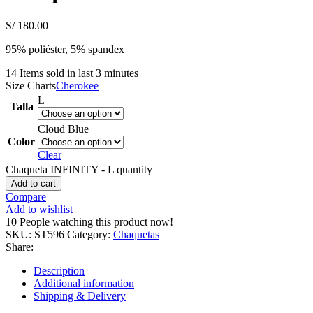
S/
180.00
95% poliéster, 5% spandex
14
Items sold in last 3 minutes
Size Charts
Cherokee
L
Talla
Cloud Blue
Color
Clear
Chaqueta INFINITY - L quantity
Add to cart
Compare
Add to wishlist
10
People watching this product now!
SKU:
ST596
Category:
Chaquetas
Share:
Description
Additional information
Shipping & Delivery