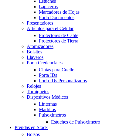
Estuches
Lapiceros
Marcadores de Hojas
Porta Documentos
Presentadores
Artículos para el Celular
Protectores de Cable
Protectores de Tierra
Atomizadores
Bolsitos
Llaveros
Porta Credenciales
Cintas para Cuello
Porta IDs
Porta IDs Personalizados
Relojes
Torniquetes
Dispositivos Médicos
Linternas
Martillos
Pulsoxímetros
Estuches de Pulsoxímetro
Prendas en Stock
Bolsos