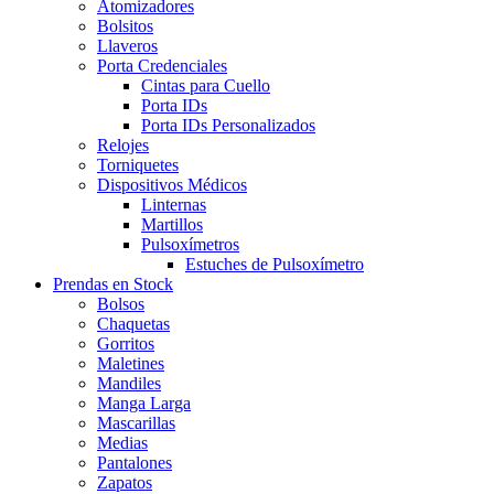
Atomizadores
Bolsitos
Llaveros
Porta Credenciales
Cintas para Cuello
Porta IDs
Porta IDs Personalizados
Relojes
Torniquetes
Dispositivos Médicos
Linternas
Martillos
Pulsoxímetros
Estuches de Pulsoxímetro
Prendas en Stock
Bolsos
Chaquetas
Gorritos
Maletines
Mandiles
Manga Larga
Mascarillas
Medias
Pantalones
Zapatos