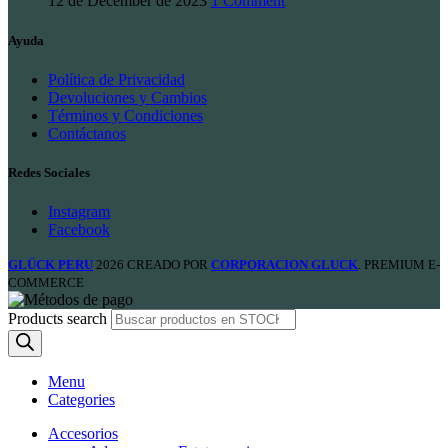
12 de December de 2023
1 Comment
Ayuda
Política de Privacidad
Devoluciones y Cambios
Términos y Condiciones
Contáctanos
Redes Sociales
Instagram
Facebook
GLÜCK PERU
2026 CREADO POR
CORPORACION GLUCK
. PREMIUM E-
COMMERCE
Products search
Menu
Categories
Accesorios