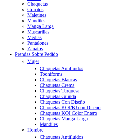
Chaquetas
Gorritos
Maletines
Mandiles
Manga Larga
Mascarillas
Medias
Pantalones
Zapatos
Prendas Sobre Pedido
Mujer
Chaquetas Antifluidos
Tooniforms
Chaquetas Blancas
Chaquetas Crema
Chaquetas Turquesa
Chaquetas Guinda
Chaquetas Con Diseño
Chaquetas KOI/BJ con Diseño
Chaquetas KOI Color Entero
Chaquetas Manga Larga
Mandiles
Hombre
Chaquetas Antifluidos