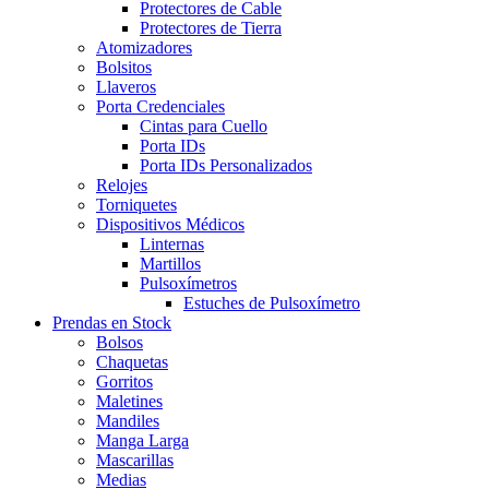
Protectores de Cable
Protectores de Tierra
Atomizadores
Bolsitos
Llaveros
Porta Credenciales
Cintas para Cuello
Porta IDs
Porta IDs Personalizados
Relojes
Torniquetes
Dispositivos Médicos
Linternas
Martillos
Pulsoxímetros
Estuches de Pulsoxímetro
Prendas en Stock
Bolsos
Chaquetas
Gorritos
Maletines
Mandiles
Manga Larga
Mascarillas
Medias