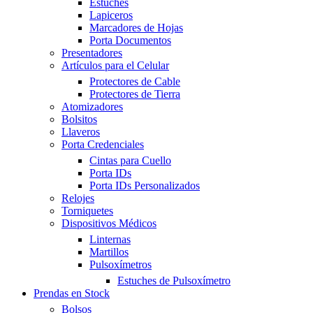
Estuches
Lapiceros
Marcadores de Hojas
Porta Documentos
Presentadores
Artículos para el Celular
Protectores de Cable
Protectores de Tierra
Atomizadores
Bolsitos
Llaveros
Porta Credenciales
Cintas para Cuello
Porta IDs
Porta IDs Personalizados
Relojes
Torniquetes
Dispositivos Médicos
Linternas
Martillos
Pulsoxímetros
Estuches de Pulsoxímetro
Prendas en Stock
Bolsos