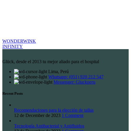
WONDERWINK
INFINITY
Glück, desde el 2013 tu mejor aliado para el hospital
Lima, Perú
Whatsapp: (051) 920 212 547
Messenger: Gluckperu
Recent Posts
Recomendaciones para la elección de tallas
12 de December de 2023
1 Comment
Tecnología Antibacterial y Antifluidos