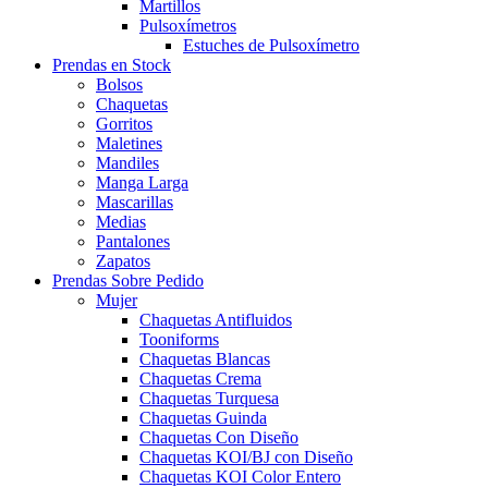
Martillos
Pulsoxímetros
Estuches de Pulsoxímetro
Prendas en Stock
Bolsos
Chaquetas
Gorritos
Maletines
Mandiles
Manga Larga
Mascarillas
Medias
Pantalones
Zapatos
Prendas Sobre Pedido
Mujer
Chaquetas Antifluidos
Tooniforms
Chaquetas Blancas
Chaquetas Crema
Chaquetas Turquesa
Chaquetas Guinda
Chaquetas Con Diseño
Chaquetas KOI/BJ con Diseño
Chaquetas KOI Color Entero