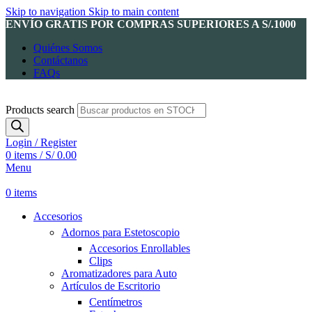
Skip to navigation
Skip to main content
ENVÍO GRATIS POR COMPRAS SUPERIORES A S/.1000
Quiénes Somos
Contáctanos
FAQs
Products search
Login / Register
0
items
/
S/
0.00
Menu
0
items
Accesorios
Adornos para Estetoscopio
Accesorios Enrollables
Clips
Aromatizadores para Auto
Artículos de Escritorio
Centímetros