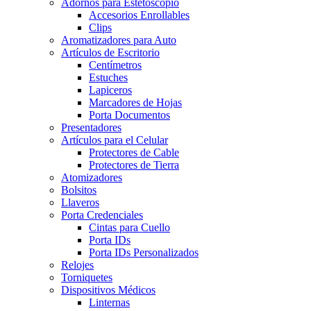
Adornos para Estetoscopio
Accesorios Enrollables
Clips
Aromatizadores para Auto
Artículos de Escritorio
Centímetros
Estuches
Lapiceros
Marcadores de Hojas
Porta Documentos
Presentadores
Artículos para el Celular
Protectores de Cable
Protectores de Tierra
Atomizadores
Bolsitos
Llaveros
Porta Credenciales
Cintas para Cuello
Porta IDs
Porta IDs Personalizados
Relojes
Torniquetes
Dispositivos Médicos
Linternas