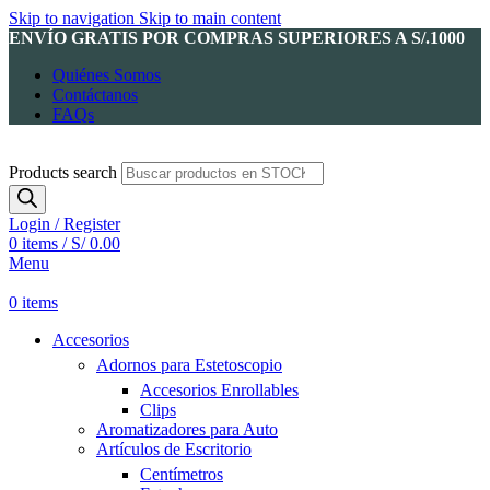
Skip to navigation
Skip to main content
ENVÍO GRATIS POR COMPRAS SUPERIORES A S/.1000
Quiénes Somos
Contáctanos
FAQs
Products search
Login / Register
0
items
/
S/
0.00
Menu
0
items
Accesorios
Adornos para Estetoscopio
Accesorios Enrollables
Clips
Aromatizadores para Auto
Artículos de Escritorio
Centímetros