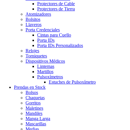
Protectores de Cable
Protectores de Tierra
Atomizadores
Bolsitos
Llaveros
Porta Credenciales
Cintas para Cuello
Porta IDs
Porta IDs Personalizados
Relojes
Torniquetes
Dispositivos Médicos
Linternas
Martillos
Pulsoxímetros
Estuches de Pulsoxímetro
Prendas en Stock
Bolsos
Chaquetas
Gorritos
Maletines
Mandiles
Manga Larga
Mascarillas
Medias