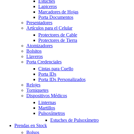
Estuches
Lapiceros
Marcadores de Hojas
Porta Documentos
Presentadores
Artículos para el Celular
Protectores de Cable
Protectores de Tierra
Atomizadores
Bolsitos
Llaveros
Porta Credenciales
Cintas para Cuello
Porta IDs
Porta IDs Personalizados
Relojes
Torniquetes
Dispositivos Médicos
Linternas
Martillos
Pulsoxímetros
Estuches de Pulsoxímetro
Prendas en Stock
Bolsos