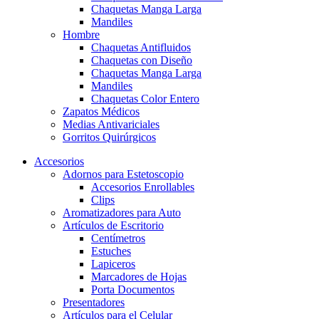
Chaquetas Manga Larga
Mandiles
Hombre
Chaquetas Antifluidos
Chaquetas con Diseño
Chaquetas Manga Larga
Mandiles
Chaquetas Color Entero
Zapatos Médicos
Medias Antivariciales
Gorritos Quirúrgicos
Accesorios
Adornos para Estetoscopio
Accesorios Enrollables
Clips
Aromatizadores para Auto
Artículos de Escritorio
Centímetros
Estuches
Lapiceros
Marcadores de Hojas
Porta Documentos
Presentadores
Artículos para el Celular