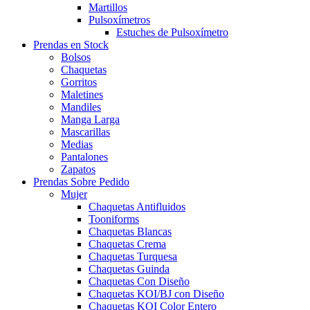
Martillos
Pulsoxímetros
Estuches de Pulsoxímetro
Prendas en Stock
Bolsos
Chaquetas
Gorritos
Maletines
Mandiles
Manga Larga
Mascarillas
Medias
Pantalones
Zapatos
Prendas Sobre Pedido
Mujer
Chaquetas Antifluidos
Tooniforms
Chaquetas Blancas
Chaquetas Crema
Chaquetas Turquesa
Chaquetas Guinda
Chaquetas Con Diseño
Chaquetas KOI/BJ con Diseño
Chaquetas KOI Color Entero