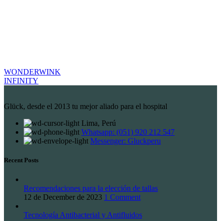
WONDERWINK
INFINITY
Glück, desde el 2013 tu mejor aliado para el hospital
Lima, Perú
Whatsapp: (051) 920 212 547
Messenger: Gluckperu
Recent Posts
Recomendaciones para la elección de tallas
12 de December de 2023
1 Comment
Tecnología Antibacterial y Antifluidos