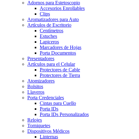
Adornos para Estetoscopio
Accesorios Enrollables
Clips
Aromatizadores para Auto
Artículos de Escritorio
Centímetros
Estuches
Lapiceros
Marcadores de Hojas
Porta Documentos
Presentadores
Artículos para el Celular
Protectores de Cable
Protectores de Tierra
Atomizadores
Bolsitos
Llaveros
Porta Credenciales
Cintas para Cuello
Porta IDs
Porta IDs Personalizados
Relojes
Torniquetes
Dispositivos Médicos
Linternas