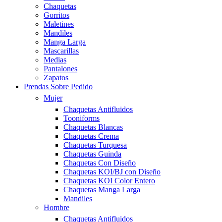
Chaquetas
Gorritos
Maletines
Mandiles
Manga Larga
Mascarillas
Medias
Pantalones
Zapatos
Prendas Sobre Pedido
Mujer
Chaquetas Antifluidos
Tooniforms
Chaquetas Blancas
Chaquetas Crema
Chaquetas Turquesa
Chaquetas Guinda
Chaquetas Con Diseño
Chaquetas KOI/BJ con Diseño
Chaquetas KOI Color Entero
Chaquetas Manga Larga
Mandiles
Hombre
Chaquetas Antifluidos