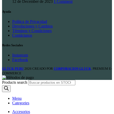
12 de December de 2023
1 Comment
Ayuda
Política de Privacidad
Devoluciones y Cambios
Términos y Condiciones
Contáctanos
Redes Sociales
Instagram
Facebook
GLÜCK PERU
2026 CREADO POR
CORPORACION GLUCK
. PREMIUM E-
COMMERCE
Products search
Menu
Categories
Accesorios