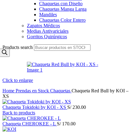
Chaquetas con Diseño
Chaquetas Manga Larga
Mandiles
Chaquetas Color Entero
Zapatos Médicos
Medias Antivariciales
Gorritos Quirúrgicos
Products search
Click to enlarge
Home
Prendas en Stock
Chaquetas
Chaqueta Red Bull by KOI –
XS
Chaqueta Tokidoki by KOI - XS
S/
230.00
Back to products
Chaqueta CHEROKEE - L
S/
170.00