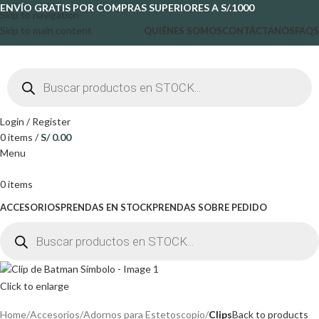
ENVÍO GRATIS POR COMPRAS SUPERIORES A S/.1000
Skip to navigation
Skip to main content
QUIÉNES SOMOS
CONTÁCTANOS
FAQS
Login / Register
0
items
/
S/
0.00
Menu
0
items
ACCESORIOS
PRENDAS EN STOCK
PRENDAS SOBRE PEDIDO
Click to enlarge
Home
Accesorios
Adornos para Estetoscopio
Clips
Back to products