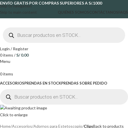
ENVÍO GRATIS POR COMPRAS SUPERIORES A S/.1000
Skip to navigation
Skip to main content
QUIÉNES SOMOS
CONTÁCTANOS
FAQS
Login / Register
0
items
/
S/
0.00
Menu
0
items
ACCESORIOS
PRENDAS EN STOCK
PRENDAS SOBRE PEDIDO
Click to enlarge
Home
Accesorios
Adornos para Estetoscopio
Clips
Back to products