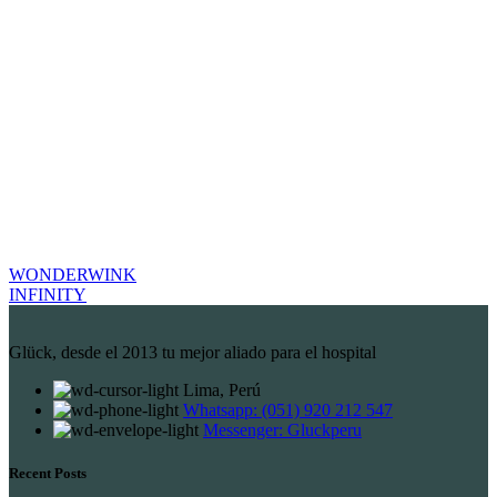
WONDERWINK
INFINITY
Glück, desde el 2013 tu mejor aliado para el hospital
Lima, Perú
Whatsapp: (051) 920 212 547
Messenger: Gluckperu
Recent Posts