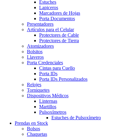
Estuches
Lapiceros
Marcadores de Hojas
Porta Documentos
Presentadores
Artículos para el Celular
Protectores de Cable
Protectores de Tierra
Atomizadores
Bolsitos
Llaveros
Porta Credenciales
Cintas para Cuello
Porta IDs
Porta IDs Personalizados
Relojes
Torniquetes
Dispositivos Médicos
Linternas
Martillos
Pulsoxímetros
Estuches de Pulsoxímetro
Prendas en Stock
Bolsos
Chaquetas