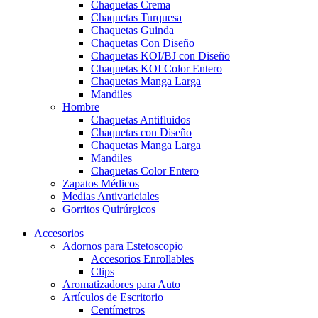
Chaquetas Crema
Chaquetas Turquesa
Chaquetas Guinda
Chaquetas Con Diseño
Chaquetas KOI/BJ con Diseño
Chaquetas KOI Color Entero
Chaquetas Manga Larga
Mandiles
Hombre
Chaquetas Antifluidos
Chaquetas con Diseño
Chaquetas Manga Larga
Mandiles
Chaquetas Color Entero
Zapatos Médicos
Medias Antivariciales
Gorritos Quirúrgicos
Accesorios
Adornos para Estetoscopio
Accesorios Enrollables
Clips
Aromatizadores para Auto
Artículos de Escritorio
Centímetros