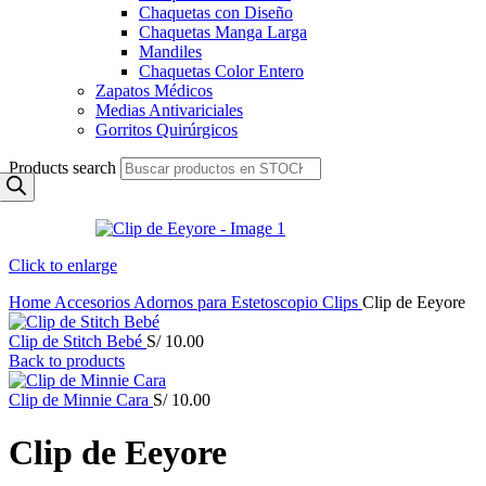
Chaquetas con Diseño
Chaquetas Manga Larga
Mandiles
Chaquetas Color Entero
Zapatos Médicos
Medias Antivariciales
Gorritos Quirúrgicos
Products search
Click to enlarge
Home
Accesorios
Adornos para Estetoscopio
Clips
Clip de Eeyore
Clip de Stitch Bebé
S/
10.00
Back to products
Clip de Minnie Cara
S/
10.00
Clip de Eeyore