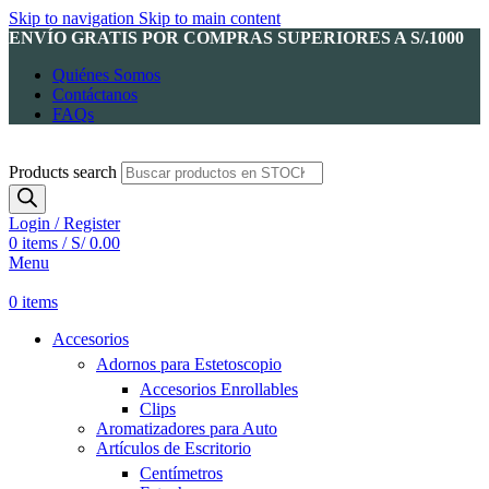
Skip to navigation
Skip to main content
ENVÍO GRATIS POR COMPRAS SUPERIORES A S/.1000
Quiénes Somos
Contáctanos
FAQs
Products search
Login / Register
0
items
/
S/
0.00
Menu
0
items
Accesorios
Adornos para Estetoscopio
Accesorios Enrollables
Clips
Aromatizadores para Auto
Artículos de Escritorio
Centímetros