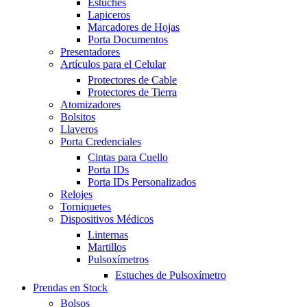
Estuches
Lapiceros
Marcadores de Hojas
Porta Documentos
Presentadores
Artículos para el Celular
Protectores de Cable
Protectores de Tierra
Atomizadores
Bolsitos
Llaveros
Porta Credenciales
Cintas para Cuello
Porta IDs
Porta IDs Personalizados
Relojes
Torniquetes
Dispositivos Médicos
Linternas
Martillos
Pulsoxímetros
Estuches de Pulsoxímetro
Prendas en Stock
Bolsos