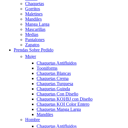
Chaquetas
Gorritos
Maletines
Mandiles
Manga Larga
Mascarillas
Medias
Pantalones
Zapatos
Prendas Sobre Pedido
Mujer
Chaquetas Antifluidos
Tooniforms
Chaquetas Blancas
Chaquetas Crema
Chaquetas Turquesa
Chaquetas Guinda
Chaquetas Con Diseño
Chaquetas KOI/BJ con Diseño
Chaquetas KOI Color Entero
Chaquetas Manga Larga
Mandiles
Hombre
Chaquetas Antifluidos