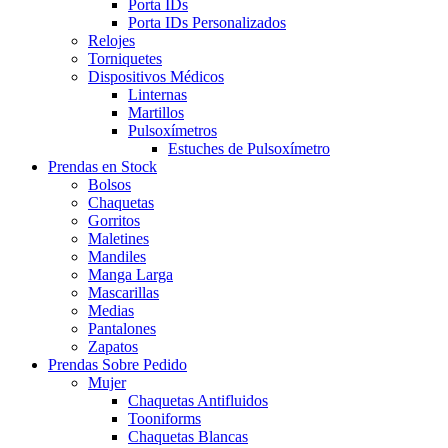
Porta IDs
Porta IDs Personalizados
Relojes
Torniquetes
Dispositivos Médicos
Linternas
Martillos
Pulsoxímetros
Estuches de Pulsoxímetro
Prendas en Stock
Bolsos
Chaquetas
Gorritos
Maletines
Mandiles
Manga Larga
Mascarillas
Medias
Pantalones
Zapatos
Prendas Sobre Pedido
Mujer
Chaquetas Antifluidos
Tooniforms
Chaquetas Blancas