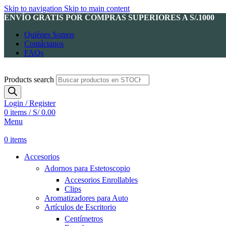
Skip to navigation
Skip to main content
ENVÍO GRATIS POR COMPRAS SUPERIORES A S/.1000
Quiénes Somos
Contáctanos
FAQs
Products search
Login / Register
0
items
/
S/
0.00
Menu
0
items
Accesorios
Adornos para Estetoscopio
Accesorios Enrollables
Clips
Aromatizadores para Auto
Artículos de Escritorio
Centímetros