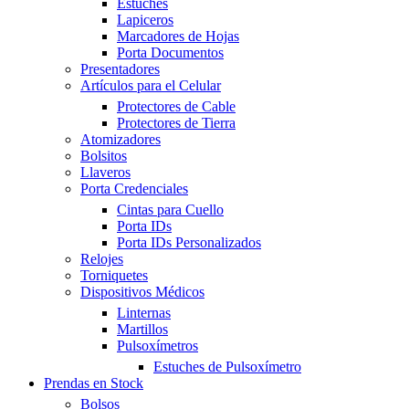
Estuches
Lapiceros
Marcadores de Hojas
Porta Documentos
Presentadores
Artículos para el Celular
Protectores de Cable
Protectores de Tierra
Atomizadores
Bolsitos
Llaveros
Porta Credenciales
Cintas para Cuello
Porta IDs
Porta IDs Personalizados
Relojes
Torniquetes
Dispositivos Médicos
Linternas
Martillos
Pulsoxímetros
Estuches de Pulsoxímetro
Prendas en Stock
Bolsos