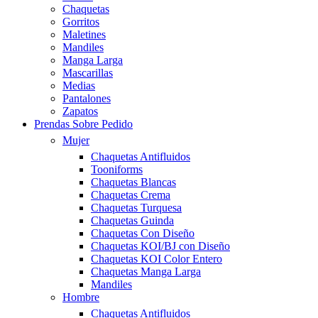
Chaquetas
Gorritos
Maletines
Mandiles
Manga Larga
Mascarillas
Medias
Pantalones
Zapatos
Prendas Sobre Pedido
Mujer
Chaquetas Antifluidos
Tooniforms
Chaquetas Blancas
Chaquetas Crema
Chaquetas Turquesa
Chaquetas Guinda
Chaquetas Con Diseño
Chaquetas KOI/BJ con Diseño
Chaquetas KOI Color Entero
Chaquetas Manga Larga
Mandiles
Hombre
Chaquetas Antifluidos