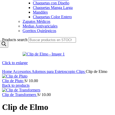
Chaquetas con Diseño
Chaquetas Manga Larga
Mandiles
Chaquetas Color Entero
Zapatos Médicos
Medias Antivariciales
Gorritos Quirúrgicos
Products search
Click to enlarge
Home
Accesorios
Adornos para Estetoscopio
Clips
Clip de Elmo
Clip de Pluto
S/
10.00
Back to products
Clip de Transformers
S/
10.00
Clip de Elmo