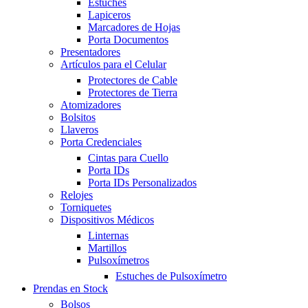
Estuches
Lapiceros
Marcadores de Hojas
Porta Documentos
Presentadores
Artículos para el Celular
Protectores de Cable
Protectores de Tierra
Atomizadores
Bolsitos
Llaveros
Porta Credenciales
Cintas para Cuello
Porta IDs
Porta IDs Personalizados
Relojes
Torniquetes
Dispositivos Médicos
Linternas
Martillos
Pulsoxímetros
Estuches de Pulsoxímetro
Prendas en Stock
Bolsos