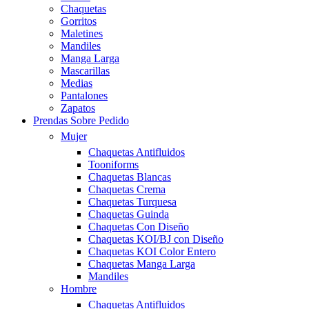
Chaquetas
Gorritos
Maletines
Mandiles
Manga Larga
Mascarillas
Medias
Pantalones
Zapatos
Prendas Sobre Pedido
Mujer
Chaquetas Antifluidos
Tooniforms
Chaquetas Blancas
Chaquetas Crema
Chaquetas Turquesa
Chaquetas Guinda
Chaquetas Con Diseño
Chaquetas KOI/BJ con Diseño
Chaquetas KOI Color Entero
Chaquetas Manga Larga
Mandiles
Hombre
Chaquetas Antifluidos