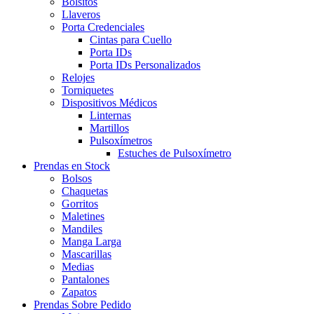
Bolsitos
Llaveros
Porta Credenciales
Cintas para Cuello
Porta IDs
Porta IDs Personalizados
Relojes
Torniquetes
Dispositivos Médicos
Linternas
Martillos
Pulsoxímetros
Estuches de Pulsoxímetro
Prendas en Stock
Bolsos
Chaquetas
Gorritos
Maletines
Mandiles
Manga Larga
Mascarillas
Medias
Pantalones
Zapatos
Prendas Sobre Pedido