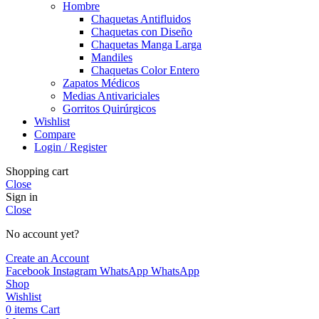
Hombre
Chaquetas Antifluidos
Chaquetas con Diseño
Chaquetas Manga Larga
Mandiles
Chaquetas Color Entero
Zapatos Médicos
Medias Antivariciales
Gorritos Quirúrgicos
Wishlist
Compare
Login / Register
Shopping cart
Close
Sign in
Close
No account yet?
Create an Account
Facebook
Instagram
WhatsApp
WhatsApp
Shop
Wishlist
0
items
Cart