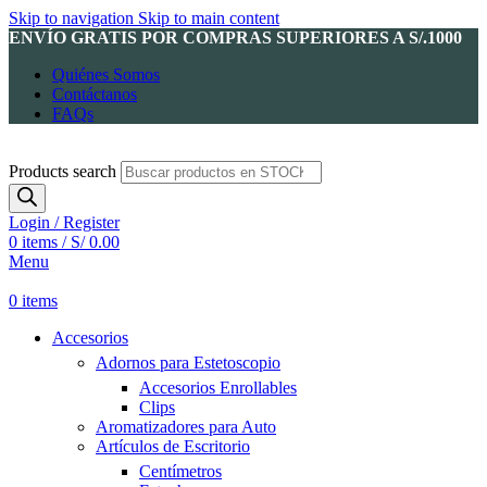
Skip to navigation
Skip to main content
ENVÍO GRATIS POR COMPRAS SUPERIORES A S/.1000
Quiénes Somos
Contáctanos
FAQs
Products search
Login / Register
0
items
/
S/
0.00
Menu
0
items
Accesorios
Adornos para Estetoscopio
Accesorios Enrollables
Clips
Aromatizadores para Auto
Artículos de Escritorio
Centímetros