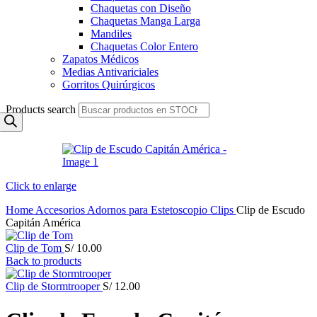
Chaquetas con Diseño
Chaquetas Manga Larga
Mandiles
Chaquetas Color Entero
Zapatos Médicos
Medias Antivariciales
Gorritos Quirúrgicos
Products search
Click to enlarge
Home
Accesorios
Adornos para Estetoscopio
Clips
Clip de Escudo
Capitán América
Clip de Tom
S/
10.00
Back to products
Clip de Stormtrooper
S/
12.00