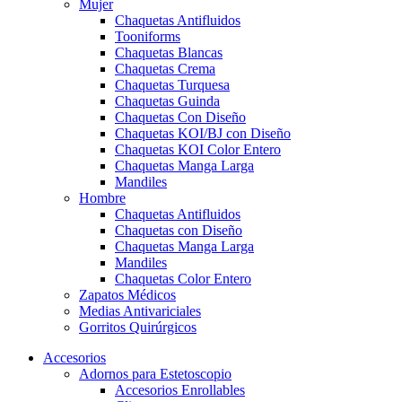
Mujer
Chaquetas Antifluidos
Tooniforms
Chaquetas Blancas
Chaquetas Crema
Chaquetas Turquesa
Chaquetas Guinda
Chaquetas Con Diseño
Chaquetas KOI/BJ con Diseño
Chaquetas KOI Color Entero
Chaquetas Manga Larga
Mandiles
Hombre
Chaquetas Antifluidos
Chaquetas con Diseño
Chaquetas Manga Larga
Mandiles
Chaquetas Color Entero
Zapatos Médicos
Medias Antivariciales
Gorritos Quirúrgicos
Accesorios
Adornos para Estetoscopio
Accesorios Enrollables