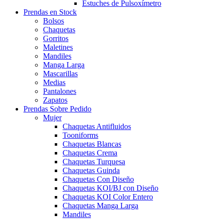
Estuches de Pulsoxímetro
Prendas en Stock
Bolsos
Chaquetas
Gorritos
Maletines
Mandiles
Manga Larga
Mascarillas
Medias
Pantalones
Zapatos
Prendas Sobre Pedido
Mujer
Chaquetas Antifluidos
Tooniforms
Chaquetas Blancas
Chaquetas Crema
Chaquetas Turquesa
Chaquetas Guinda
Chaquetas Con Diseño
Chaquetas KOI/BJ con Diseño
Chaquetas KOI Color Entero
Chaquetas Manga Larga
Mandiles