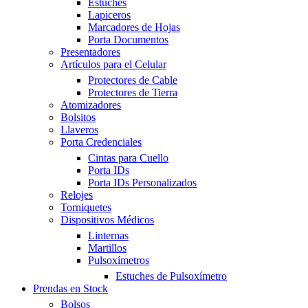
Estuches
Lapiceros
Marcadores de Hojas
Porta Documentos
Presentadores
Artículos para el Celular
Protectores de Cable
Protectores de Tierra
Atomizadores
Bolsitos
Llaveros
Porta Credenciales
Cintas para Cuello
Porta IDs
Porta IDs Personalizados
Relojes
Torniquetes
Dispositivos Médicos
Linternas
Martillos
Pulsoxímetros
Estuches de Pulsoxímetro
Prendas en Stock
Bolsos