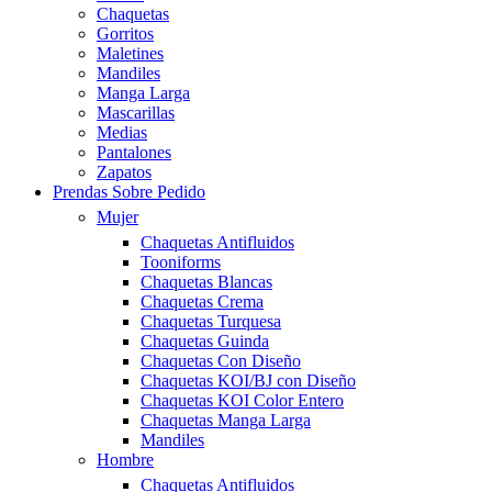
Chaquetas
Gorritos
Maletines
Mandiles
Manga Larga
Mascarillas
Medias
Pantalones
Zapatos
Prendas Sobre Pedido
Mujer
Chaquetas Antifluidos
Tooniforms
Chaquetas Blancas
Chaquetas Crema
Chaquetas Turquesa
Chaquetas Guinda
Chaquetas Con Diseño
Chaquetas KOI/BJ con Diseño
Chaquetas KOI Color Entero
Chaquetas Manga Larga
Mandiles
Hombre
Chaquetas Antifluidos