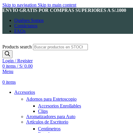
Skip to navigation
Skip to main content
ENVÍO GRATIS POR COMPRAS SUPERIORES A S/.1000
Quiénes Somos
Contáctanos
FAQs
Products search
Login / Register
0
items
/
S/
0.00
Menu
0
items
Accesorios
Adornos para Estetoscopio
Accesorios Enrollables
Clips
Aromatizadores para Auto
Artículos de Escritorio
Centímetros