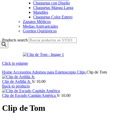
Chaquetas con Diseño
Chaquetas Manga Larga
Mandiles
Chaquetas Color Entero
Zapatos Médicos
Medias Antivariciales
Gorritos Quirúrgicos
Products search
Click to enlarge
Home
Accesorios
Adornos para Estetoscopio
Clips
Clip de Tom
Clip de Ardilla Jr.
S/
10.00
Back to products
Clip de Escudo Capitán América
S/
10.00
Clip de Tom