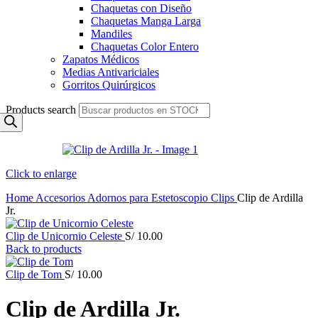
Chaquetas con Diseño
Chaquetas Manga Larga
Mandiles
Chaquetas Color Entero
Zapatos Médicos
Medias Antivariciales
Gorritos Quirúrgicos
Products search
Click to enlarge
Home
Accesorios
Adornos para Estetoscopio
Clips
Clip de Ardilla
Jr.
Clip de Unicornio Celeste
S/
10.00
Back to products
Clip de Tom
S/
10.00
Clip de Ardilla Jr.