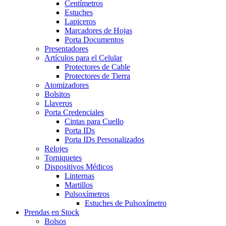
Centímetros
Estuches
Lapiceros
Marcadores de Hojas
Porta Documentos
Presentadores
Artículos para el Celular
Protectores de Cable
Protectores de Tierra
Atomizadores
Bolsitos
Llaveros
Porta Credenciales
Cintas para Cuello
Porta IDs
Porta IDs Personalizados
Relojes
Torniquetes
Dispositivos Médicos
Linternas
Martillos
Pulsoxímetros
Estuches de Pulsoxímetro
Prendas en Stock
Bolsos