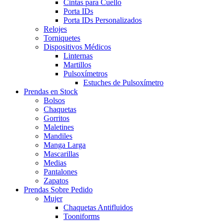
Cintas para Cuello
Porta IDs
Porta IDs Personalizados
Relojes
Torniquetes
Dispositivos Médicos
Linternas
Martillos
Pulsoxímetros
Estuches de Pulsoxímetro
Prendas en Stock
Bolsos
Chaquetas
Gorritos
Maletines
Mandiles
Manga Larga
Mascarillas
Medias
Pantalones
Zapatos
Prendas Sobre Pedido
Mujer
Chaquetas Antifluidos
Tooniforms