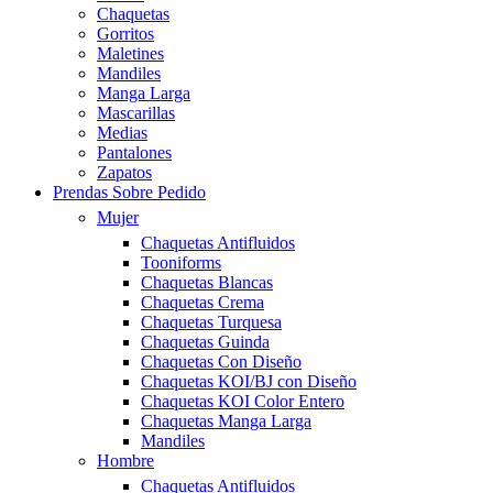
Chaquetas
Gorritos
Maletines
Mandiles
Manga Larga
Mascarillas
Medias
Pantalones
Zapatos
Prendas Sobre Pedido
Mujer
Chaquetas Antifluidos
Tooniforms
Chaquetas Blancas
Chaquetas Crema
Chaquetas Turquesa
Chaquetas Guinda
Chaquetas Con Diseño
Chaquetas KOI/BJ con Diseño
Chaquetas KOI Color Entero
Chaquetas Manga Larga
Mandiles
Hombre
Chaquetas Antifluidos