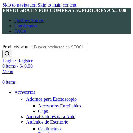
Skip to navigation
Skip to main content
ENVÍO GRATIS POR COMPRAS SUPERIORES A S/.1000
Quiénes Somos
Contáctanos
FAQs
Products search
Login / Register
0
items
/
S/
0.00
Menu
0
items
Accesorios
Adornos para Estetoscopio
Accesorios Enrollables
Clips
Aromatizadores para Auto
Artículos de Escritorio
Centímetros