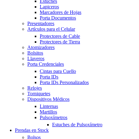
Estuches
Lapiceros
Marcadores de Hojas
Porta Documentos
Presentadores
Artículos para el Celular
Protectores de Cable
Protectores de Tierra
Atomizadores
Bolsitos
Llaveros
Porta Credenciales
Cintas para Cuello
Porta IDs
Porta IDs Personalizados
Relojes
Torniquetes
Dispositivos Médicos
Linternas
Martillos
Pulsoxímetros
Estuches de Pulsoxímetro
Prendas en Stock
Bolsos