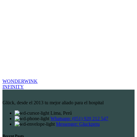
WONDERWINK
INFINITY
Glück, desde el 2013 tu mejor aliado para el hospital
Lima, Perú
Whatsapp: (051) 920 212 547
Messenger: Gluckperu
Recent Posts