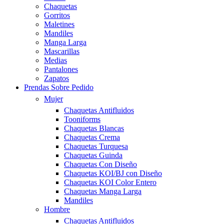
Chaquetas
Gorritos
Maletines
Mandiles
Manga Larga
Mascarillas
Medias
Pantalones
Zapatos
Prendas Sobre Pedido
Mujer
Chaquetas Antifluidos
Tooniforms
Chaquetas Blancas
Chaquetas Crema
Chaquetas Turquesa
Chaquetas Guinda
Chaquetas Con Diseño
Chaquetas KOI/BJ con Diseño
Chaquetas KOI Color Entero
Chaquetas Manga Larga
Mandiles
Hombre
Chaquetas Antifluidos