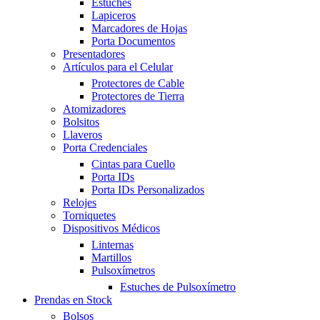
Estuches
Lapiceros
Marcadores de Hojas
Porta Documentos
Presentadores
Artículos para el Celular
Protectores de Cable
Protectores de Tierra
Atomizadores
Bolsitos
Llaveros
Porta Credenciales
Cintas para Cuello
Porta IDs
Porta IDs Personalizados
Relojes
Torniquetes
Dispositivos Médicos
Linternas
Martillos
Pulsoxímetros
Estuches de Pulsoxímetro
Prendas en Stock
Bolsos