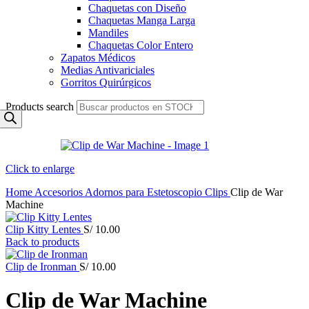
Chaquetas con Diseño
Chaquetas Manga Larga
Mandiles
Chaquetas Color Entero
Zapatos Médicos
Medias Antivariciales
Gorritos Quirúrgicos
Products search
Click to enlarge
Home
Accesorios
Adornos para Estetoscopio
Clips
Clip de War
Machine
Clip Kitty Lentes
S/
10.00
Back to products
Clip de Ironman
S/
10.00
Clip de War Machine