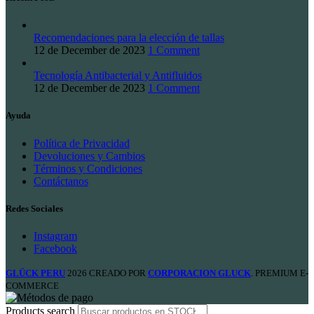
Recomendaciones para la elección de tallas
12 de December de 2023
1 Comment
Tecnología Antibacterial y Antifluidos
12 de December de 2023
1 Comment
Ayuda
Política de Privacidad
Devoluciones y Cambios
Términos y Condiciones
Contáctanos
Redes Sociales
Instagram
Facebook
GLÜCK PERU
2026 CREADO POR
CORPORACION GLUCK
. PREMIUM E-
COMMERCE
Products search