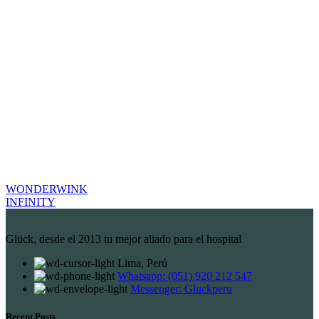
WONDERWINK
INFINITY
Glück, desde el 2013 tu mejor aliado para el hospital
Lima, Perú
Whatsapp: (051) 920 212 547
Messenger: Gluckperu
Recent Posts