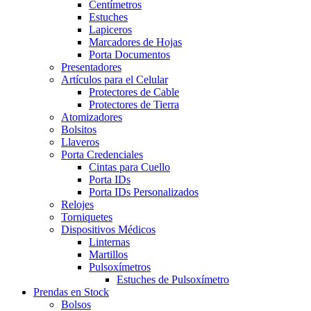
Centímetros
Estuches
Lapiceros
Marcadores de Hojas
Porta Documentos
Presentadores
Artículos para el Celular
Protectores de Cable
Protectores de Tierra
Atomizadores
Bolsitos
Llaveros
Porta Credenciales
Cintas para Cuello
Porta IDs
Porta IDs Personalizados
Relojes
Torniquetes
Dispositivos Médicos
Linternas
Martillos
Pulsoxímetros
Estuches de Pulsoxímetro
Prendas en Stock
Bolsos