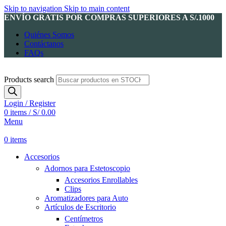
Skip to navigation
Skip to main content
ENVÍO GRATIS POR COMPRAS SUPERIORES A S/.1000
Quiénes Somos
Contáctanos
FAQs
Products search
Login / Register
0
items
/
S/
0.00
Menu
0
items
Accesorios
Adornos para Estetoscopio
Accesorios Enrollables
Clips
Aromatizadores para Auto
Artículos de Escritorio
Centímetros