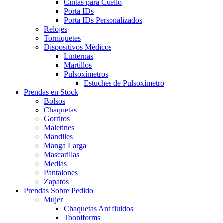
Cintas para Cuello
Porta IDs
Porta IDs Personalizados
Relojes
Torniquetes
Dispositivos Médicos
Linternas
Martillos
Pulsoxímetros
Estuches de Pulsoxímetro
Prendas en Stock
Bolsos
Chaquetas
Gorritos
Maletines
Mandiles
Manga Larga
Mascarillas
Medias
Pantalones
Zapatos
Prendas Sobre Pedido
Mujer
Chaquetas Antifluidos
Tooniforms