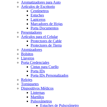
Aromatizadores para Auto
Artículos de Escritorio
Centímetros
Estuches
Lapiceros
Marcadores de Hojas
Porta Documentos
Presentadores
Artículos para el Celular
Protectores de Cable
Protectores de Tierra
Atomizadores
Bolsitos
Llaveros
Porta Credenciales
Cintas para Cuello
Porta IDs
Porta IDs Personalizados
Relojes
Torniquetes
Dispositivos Médicos
Linternas
Martillos
Pulsoxímetros
Estuches de Pulsoxímetro