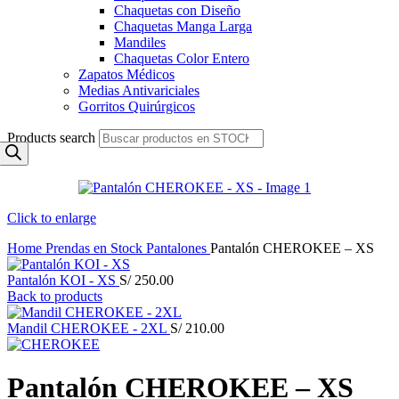
Chaquetas con Diseño
Chaquetas Manga Larga
Mandiles
Chaquetas Color Entero
Zapatos Médicos
Medias Antivariciales
Gorritos Quirúrgicos
Products search
Click to enlarge
Home
Prendas en Stock
Pantalones
Pantalón CHEROKEE – XS
Pantalón KOI - XS
S/
250.00
Back to products
Mandil CHEROKEE - 2XL
S/
210.00
Pantalón CHEROKEE – XS