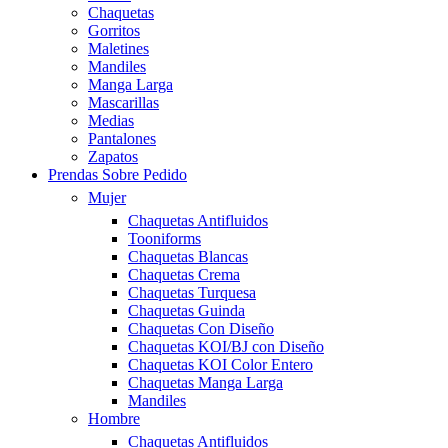
Chaquetas
Gorritos
Maletines
Mandiles
Manga Larga
Mascarillas
Medias
Pantalones
Zapatos
Prendas Sobre Pedido
Mujer
Chaquetas Antifluidos
Tooniforms
Chaquetas Blancas
Chaquetas Crema
Chaquetas Turquesa
Chaquetas Guinda
Chaquetas Con Diseño
Chaquetas KOI/BJ con Diseño
Chaquetas KOI Color Entero
Chaquetas Manga Larga
Mandiles
Hombre
Chaquetas Antifluidos