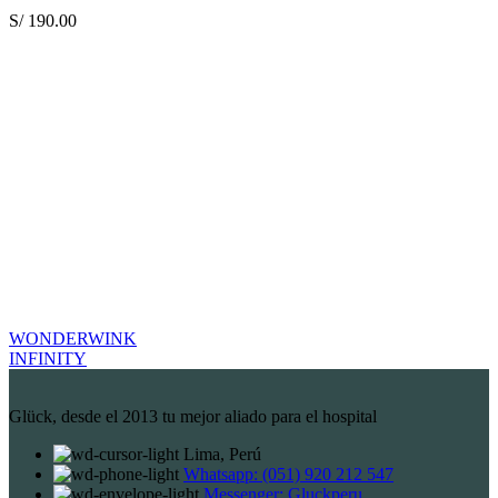
S/
190.00
WONDERWINK
INFINITY
Glück, desde el 2013 tu mejor aliado para el hospital
Lima, Perú
Whatsapp: (051) 920 212 547
Messenger: Gluckperu