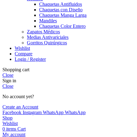
Chaquetas Antifluidos
Chaquetas con Diseño
Chaquetas Manga Larga
Mandiles
Chaquetas Color Entero
Zapatos Médicos
Medias Antivariciales
Gorritos Quirúrgicos
Wishlist
Compare
Login / Register
Shopping cart
Close
Sign in
Close
No account yet?
Create an Account
Facebook
Instagram
WhatsApp
WhatsApp
Shop
Wishlist
0
items
Cart
My account