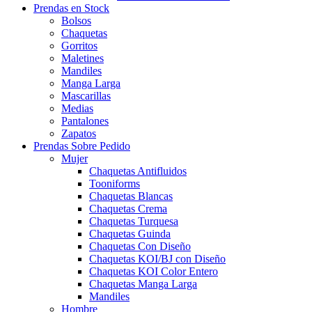
Prendas en Stock
Bolsos
Chaquetas
Gorritos
Maletines
Mandiles
Manga Larga
Mascarillas
Medias
Pantalones
Zapatos
Prendas Sobre Pedido
Mujer
Chaquetas Antifluidos
Tooniforms
Chaquetas Blancas
Chaquetas Crema
Chaquetas Turquesa
Chaquetas Guinda
Chaquetas Con Diseño
Chaquetas KOI/BJ con Diseño
Chaquetas KOI Color Entero
Chaquetas Manga Larga
Mandiles
Hombre