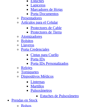
Estuches
Lapiceros
Marcadores de Hojas
Porta Documentos
Presentadores
Artículos para el Celular
Protectores de Cable
Protectores de Tierra
Atomizadores
Bolsitos
Llaveros
Porta Credenciales
Cintas para Cuello
Porta IDs
Porta IDs Personalizados
Relojes
Torniquetes
Dispositivos Médicos
Linternas
Martillos
Pulsoxímetros
Estuches de Pulsoxímetro
Prendas en Stock
Bolsos