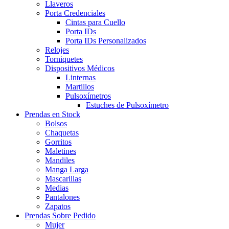
Llaveros
Porta Credenciales
Cintas para Cuello
Porta IDs
Porta IDs Personalizados
Relojes
Torniquetes
Dispositivos Médicos
Linternas
Martillos
Pulsoxímetros
Estuches de Pulsoxímetro
Prendas en Stock
Bolsos
Chaquetas
Gorritos
Maletines
Mandiles
Manga Larga
Mascarillas
Medias
Pantalones
Zapatos
Prendas Sobre Pedido
Mujer