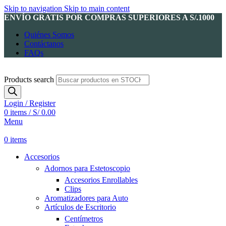
Skip to navigation
Skip to main content
ENVÍO GRATIS POR COMPRAS SUPERIORES A S/.1000
Quiénes Somos
Contáctanos
FAQs
Products search
Login / Register
0
items
/
S/
0.00
Menu
0
items
Accesorios
Adornos para Estetoscopio
Accesorios Enrollables
Clips
Aromatizadores para Auto
Artículos de Escritorio
Centímetros