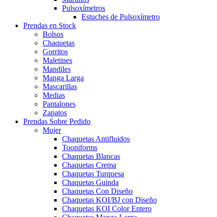
Pulsoxímetros
Estuches de Pulsoxímetro
Prendas en Stock
Bolsos
Chaquetas
Gorritos
Maletines
Mandiles
Manga Larga
Mascarillas
Medias
Pantalones
Zapatos
Prendas Sobre Pedido
Mujer
Chaquetas Antifluidos
Tooniforms
Chaquetas Blancas
Chaquetas Crema
Chaquetas Turquesa
Chaquetas Guinda
Chaquetas Con Diseño
Chaquetas KOI/BJ con Diseño
Chaquetas KOI Color Entero