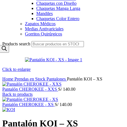
Chaquetas con Diseño
Chaquetas Manga Larga
Mandiles
Chaquetas Color Entero
Zapatos Médicos
Medias Antivariciales
Gorritos Quirúrgicos
Products search
Click to enlarge
Home
Prendas en Stock
Pantalones
Pantalón KOI – XS
Pantalón CHEROKEE - XXS
S/
140.00
Back to products
Pantalón CHEROKEE - XS
S/
140.00
Pantalón KOI – XS