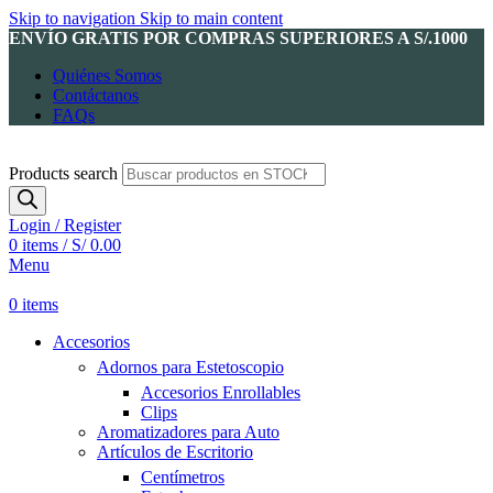
Skip to navigation
Skip to main content
ENVÍO GRATIS POR COMPRAS SUPERIORES A S/.1000
Quiénes Somos
Contáctanos
FAQs
Products search
Login / Register
0
items
/
S/
0.00
Menu
0
items
Accesorios
Adornos para Estetoscopio
Accesorios Enrollables
Clips
Aromatizadores para Auto
Artículos de Escritorio
Centímetros