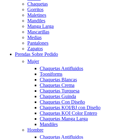
Chaquetas
Gorritos
Maletines
Mandiles
Manga Larga
Mascarillas
Medias
Pantalones
Zapatos
Prendas Sobre Pedido
Mujer
Chaquetas Antifluidos
Tooniforms
Chaquetas Blancas
Chaquetas Crema
Chaquetas Turquesa
Chaquetas Guinda
Chaquetas Con Diseño
Chaquetas KOI/BJ con Diseño
Chaquetas KOI Color Entero
Chaquetas Manga Larga
Mandiles
Hombre
Chaquetas Antifluidos