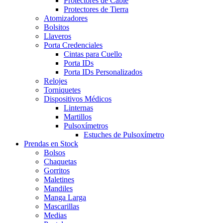
Protectores de Cable
Protectores de Tierra
Atomizadores
Bolsitos
Llaveros
Porta Credenciales
Cintas para Cuello
Porta IDs
Porta IDs Personalizados
Relojes
Torniquetes
Dispositivos Médicos
Linternas
Martillos
Pulsoxímetros
Estuches de Pulsoxímetro
Prendas en Stock
Bolsos
Chaquetas
Gorritos
Maletines
Mandiles
Manga Larga
Mascarillas
Medias