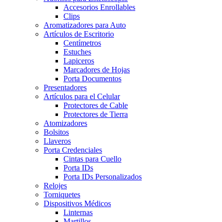
Accesorios Enrollables
Clips
Aromatizadores para Auto
Artículos de Escritorio
Centímetros
Estuches
Lapiceros
Marcadores de Hojas
Porta Documentos
Presentadores
Artículos para el Celular
Protectores de Cable
Protectores de Tierra
Atomizadores
Bolsitos
Llaveros
Porta Credenciales
Cintas para Cuello
Porta IDs
Porta IDs Personalizados
Relojes
Torniquetes
Dispositivos Médicos
Linternas
Martillos