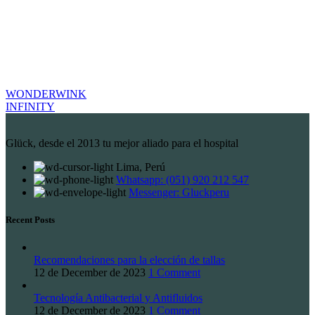
WONDERWINK
INFINITY
Glück, desde el 2013 tu mejor aliado para el hospital
Lima, Perú
Whatsapp: (051) 920 212 547
Messenger: Gluckperu
Recent Posts
Recomendaciones para la elección de tallas
12 de December de 2023
1 Comment
Tecnología Antibacterial y Antifluidos
12 de December de 2023
1 Comment