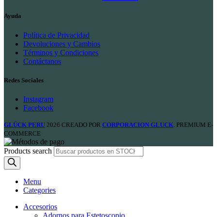
Ayuda
Política de Privacidad
Devoluciones y Cambios
Términos y Condiciones
Contáctanos
Redes Sociales
Instagram
Facebook
GLÜCK PERU
2026 CREADO POR
CORPORACION GLUCK
. PREMIUM E-
COMMERCE
Products search
Menu
Categories
Accesorios
Adornos para Estetoscopio