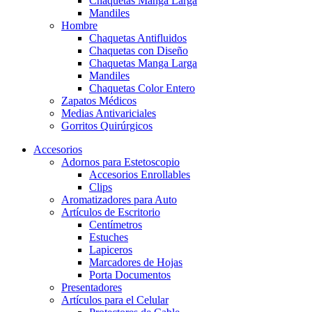
Chaquetas Manga Larga
Mandiles
Hombre
Chaquetas Antifluidos
Chaquetas con Diseño
Chaquetas Manga Larga
Mandiles
Chaquetas Color Entero
Zapatos Médicos
Medias Antivariciales
Gorritos Quirúrgicos
Accesorios
Adornos para Estetoscopio
Accesorios Enrollables
Clips
Aromatizadores para Auto
Artículos de Escritorio
Centímetros
Estuches
Lapiceros
Marcadores de Hojas
Porta Documentos
Presentadores
Artículos para el Celular