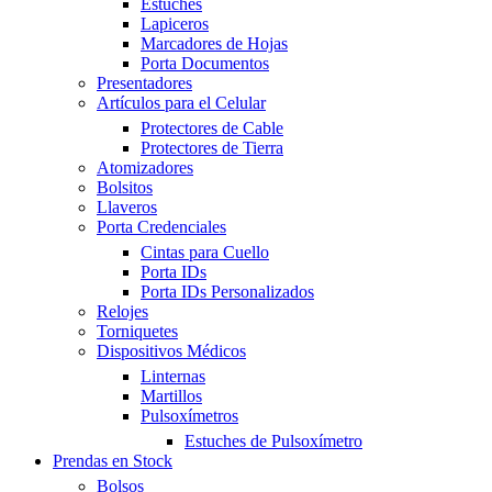
Estuches
Lapiceros
Marcadores de Hojas
Porta Documentos
Presentadores
Artículos para el Celular
Protectores de Cable
Protectores de Tierra
Atomizadores
Bolsitos
Llaveros
Porta Credenciales
Cintas para Cuello
Porta IDs
Porta IDs Personalizados
Relojes
Torniquetes
Dispositivos Médicos
Linternas
Martillos
Pulsoxímetros
Estuches de Pulsoxímetro
Prendas en Stock
Bolsos