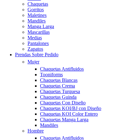
Chaquetas
Gorritos
Maletines
Mandiles
Manga Larga
Mascarillas
Medias
Pantalones
Zapatos
Prendas Sobre Pedido
Mujer
Chaquetas Antifluidos
Tooniforms
Chaquetas Blancas
Chaquetas Crema
Chaquetas Turquesa
Chaquetas Guinda
Chaquetas Con Diseño
Chaquetas KOI/BJ con Diseño
Chaquetas KOI Color Entero
Chaquetas Manga Larga
Mandiles
Hombre
Chaquetas Antifluidos