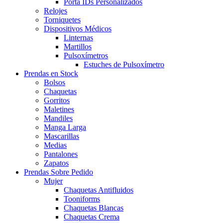
Porta IDs Personalizados
Relojes
Torniquetes
Dispositivos Médicos
Linternas
Martillos
Pulsoxímetros
Estuches de Pulsoxímetro
Prendas en Stock
Bolsos
Chaquetas
Gorritos
Maletines
Mandiles
Manga Larga
Mascarillas
Medias
Pantalones
Zapatos
Prendas Sobre Pedido
Mujer
Chaquetas Antifluidos
Tooniforms
Chaquetas Blancas
Chaquetas Crema