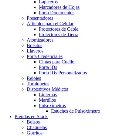
Lapiceros
Marcadores de Hojas
Porta Documentos
Presentadores
Artículos para el Celular
Protectores de Cable
Protectores de Tierra
Atomizadores
Bolsitos
Llaveros
Porta Credenciales
Cintas para Cuello
Porta IDs
Porta IDs Personalizados
Relojes
Torniquetes
Dispositivos Médicos
Linternas
Martillos
Pulsoxímetros
Estuches de Pulsoxímetro
Prendas en Stock
Bolsos
Chaquetas
Gorritos