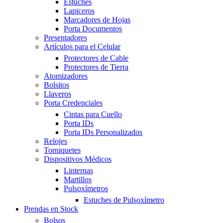
Estuches
Lapiceros
Marcadores de Hojas
Porta Documentos
Presentadores
Artículos para el Celular
Protectores de Cable
Protectores de Tierra
Atomizadores
Bolsitos
Llaveros
Porta Credenciales
Cintas para Cuello
Porta IDs
Porta IDs Personalizados
Relojes
Torniquetes
Dispositivos Médicos
Linternas
Martillos
Pulsoxímetros
Estuches de Pulsoxímetro
Prendas en Stock
Bolsos