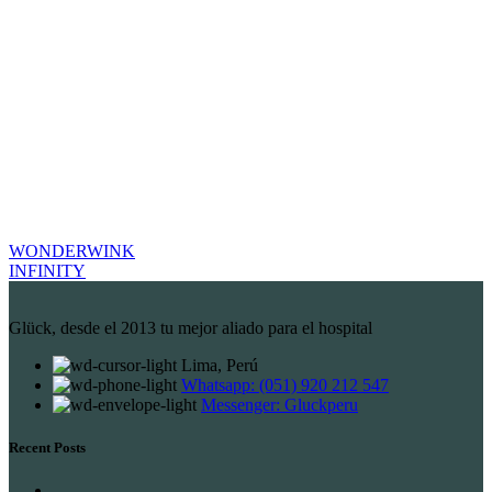
WONDERWINK
INFINITY
Glück, desde el 2013 tu mejor aliado para el hospital
Lima, Perú
Whatsapp: (051) 920 212 547
Messenger: Gluckperu
Recent Posts