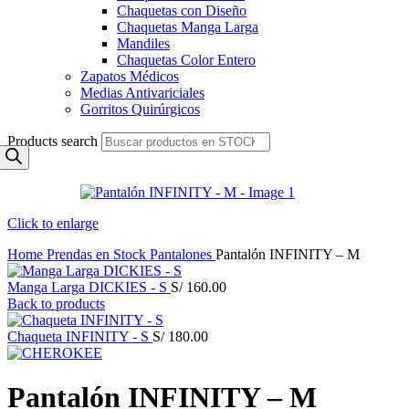
Chaquetas con Diseño
Chaquetas Manga Larga
Mandiles
Chaquetas Color Entero
Zapatos Médicos
Medias Antivariciales
Gorritos Quirúrgicos
Products search
Click to enlarge
Home
Prendas en Stock
Pantalones
Pantalón INFINITY – M
Manga Larga DICKIES - S
S/
160.00
Back to products
Chaqueta INFINITY - S
S/
180.00
Pantalón INFINITY – M