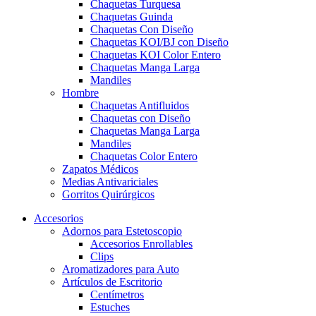
Chaquetas Turquesa
Chaquetas Guinda
Chaquetas Con Diseño
Chaquetas KOI/BJ con Diseño
Chaquetas KOI Color Entero
Chaquetas Manga Larga
Mandiles
Hombre
Chaquetas Antifluidos
Chaquetas con Diseño
Chaquetas Manga Larga
Mandiles
Chaquetas Color Entero
Zapatos Médicos
Medias Antivariciales
Gorritos Quirúrgicos
Accesorios
Adornos para Estetoscopio
Accesorios Enrollables
Clips
Aromatizadores para Auto
Artículos de Escritorio
Centímetros
Estuches