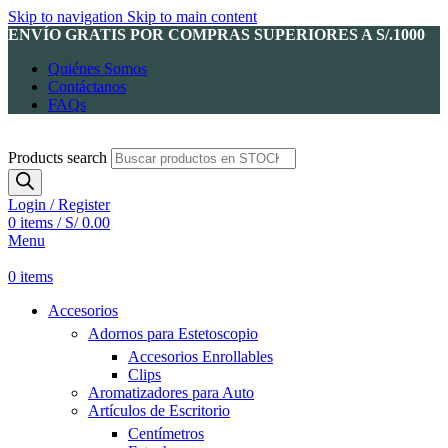
Skip to navigation
Skip to main content
ENVÍO GRATIS POR COMPRAS SUPERIORES A S/.1000
Quiénes Somos
Contáctanos
FAQs
Products search
Login / Register
0
items
/
S/
0.00
Menu
0
items
Accesorios
Adornos para Estetoscopio
Accesorios Enrollables
Clips
Aromatizadores para Auto
Artículos de Escritorio
Centímetros