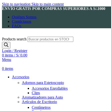
Skip to navigation
Skip to main content
ENVÍO GRATIS POR COMPRAS SUPERIORES A S/.1000
Quiénes Somos
Contáctanos
FAQs
Products search
Login / Register
0
items
/
S/
0.00
Menu
0
items
Accesorios
Adornos para Estetoscopio
Accesorios Enrollables
Clips
Aromatizadores para Auto
Artículos de Escritorio
Centímetros