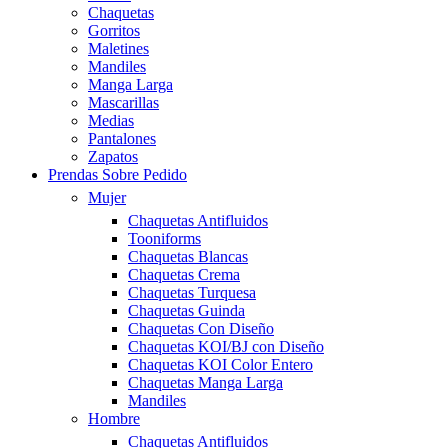
Chaquetas
Gorritos
Maletines
Mandiles
Manga Larga
Mascarillas
Medias
Pantalones
Zapatos
Prendas Sobre Pedido
Mujer
Chaquetas Antifluidos
Tooniforms
Chaquetas Blancas
Chaquetas Crema
Chaquetas Turquesa
Chaquetas Guinda
Chaquetas Con Diseño
Chaquetas KOI/BJ con Diseño
Chaquetas KOI Color Entero
Chaquetas Manga Larga
Mandiles
Hombre
Chaquetas Antifluidos