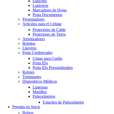
Estuches
Lapiceros
Marcadores de Hojas
Porta Documentos
Presentadores
Artículos para el Celular
Protectores de Cable
Protectores de Tierra
Atomizadores
Bolsitos
Llaveros
Porta Credenciales
Cintas para Cuello
Porta IDs
Porta IDs Personalizados
Relojes
Torniquetes
Dispositivos Médicos
Linternas
Martillos
Pulsoxímetros
Estuches de Pulsoxímetro
Prendas en Stock
Bolsos