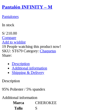
Pantalón INFINITY – M
Pantalones
In stock
S/
210.00
Compare
Add to wishlist
19
People watching this product now!
SKU:
ST679
Category:
Chaquetas
Share:
Description
Additional information
Shipping & Delivery
Description
95% Poliester / 5% spandex
Additional information
Marca
CHEROKEE
Talla
S