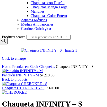
Chaquetas con Diseño
Chaquetas Manga Larga
Mandiles
Chaquetas Color Entero
Zapatos Médicos
Medias Antivariciales
Gorritos Quirúrgicos
Products search
Click to enlarge
Home
Prendas en Stock
Chaquetas
Chaqueta INFINITY – S
Pantalón INFINITY - M
S/
210.00
Back to products
Chaqueta CHEROKEE - S
S/
140.00
Chaqueta INFINITY – S