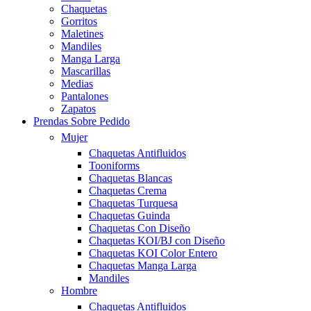
Chaquetas
Gorritos
Maletines
Mandiles
Manga Larga
Mascarillas
Medias
Pantalones
Zapatos
Prendas Sobre Pedido
Mujer
Chaquetas Antifluidos
Tooniforms
Chaquetas Blancas
Chaquetas Crema
Chaquetas Turquesa
Chaquetas Guinda
Chaquetas Con Diseño
Chaquetas KOI/BJ con Diseño
Chaquetas KOI Color Entero
Chaquetas Manga Larga
Mandiles
Hombre
Chaquetas Antifluidos