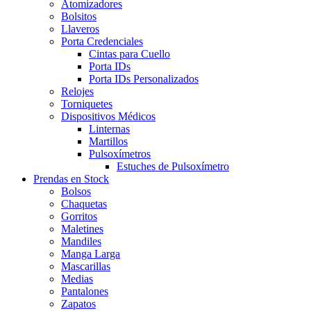
Atomizadores
Bolsitos
Llaveros
Porta Credenciales
Cintas para Cuello
Porta IDs
Porta IDs Personalizados
Relojes
Torniquetes
Dispositivos Médicos
Linternas
Martillos
Pulsoxímetros
Estuches de Pulsoxímetro
Prendas en Stock
Bolsos
Chaquetas
Gorritos
Maletines
Mandiles
Manga Larga
Mascarillas
Medias
Pantalones
Zapatos