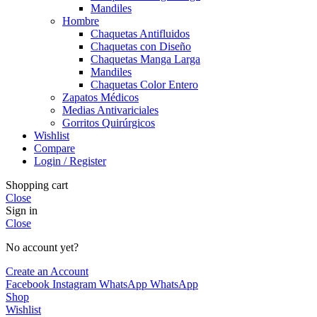
Mandiles
Hombre
Chaquetas Antifluidos
Chaquetas con Diseño
Chaquetas Manga Larga
Mandiles
Chaquetas Color Entero
Zapatos Médicos
Medias Antivariciales
Gorritos Quirúrgicos
Wishlist
Compare
Login / Register
Shopping cart
Close
Sign in
Close
No account yet?
Create an Account
Facebook
Instagram
WhatsApp
WhatsApp
Shop
Wishlist