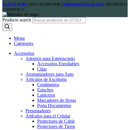
GLÜCK PERU
2026 CREADO POR
CORPORACION GLUCK
. PREMIUM E-
COMMERCE
Products search
Menu
Categories
Accesorios
Adornos para Estetoscopio
Accesorios Enrollables
Clips
Aromatizadores para Auto
Artículos de Escritorio
Centímetros
Estuches
Lapiceros
Marcadores de Hojas
Porta Documentos
Presentadores
Artículos para el Celular
Protectores de Cable
Protectores de Tierra