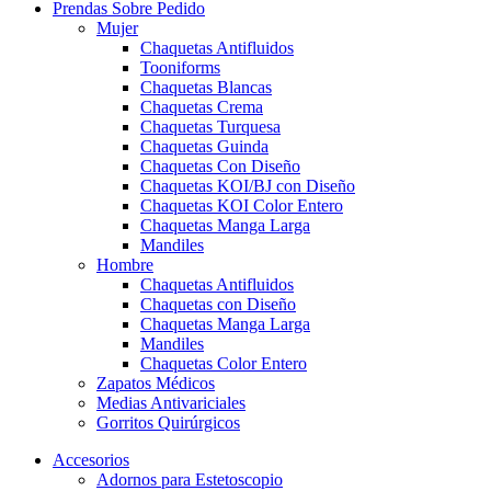
Prendas Sobre Pedido
Mujer
Chaquetas Antifluidos
Tooniforms
Chaquetas Blancas
Chaquetas Crema
Chaquetas Turquesa
Chaquetas Guinda
Chaquetas Con Diseño
Chaquetas KOI/BJ con Diseño
Chaquetas KOI Color Entero
Chaquetas Manga Larga
Mandiles
Hombre
Chaquetas Antifluidos
Chaquetas con Diseño
Chaquetas Manga Larga
Mandiles
Chaquetas Color Entero
Zapatos Médicos
Medias Antivariciales
Gorritos Quirúrgicos
Accesorios
Adornos para Estetoscopio