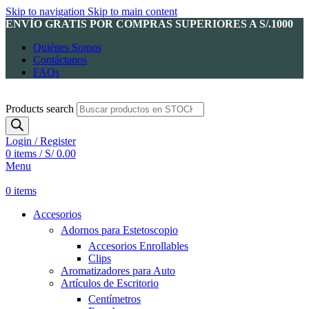
Skip to navigation
Skip to main content
ENVÍO GRATIS POR COMPRAS SUPERIORES A S/.1000
Quiénes Somos
Contáctanos
FAQs
Products search
Login / Register
0
items
/
S/
0.00
Menu
0
items
Accesorios
Adornos para Estetoscopio
Accesorios Enrollables
Clips
Aromatizadores para Auto
Artículos de Escritorio
Centímetros