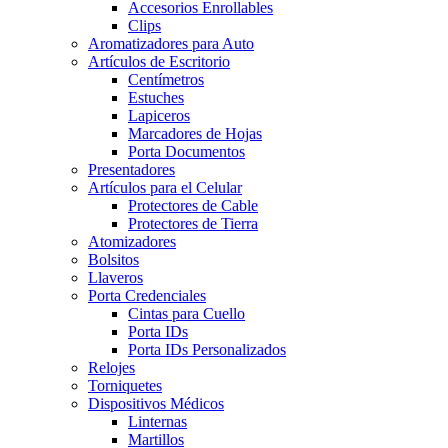
Accesorios Enrollables
Clips
Aromatizadores para Auto
Artículos de Escritorio
Centímetros
Estuches
Lapiceros
Marcadores de Hojas
Porta Documentos
Presentadores
Artículos para el Celular
Protectores de Cable
Protectores de Tierra
Atomizadores
Bolsitos
Llaveros
Porta Credenciales
Cintas para Cuello
Porta IDs
Porta IDs Personalizados
Relojes
Torniquetes
Dispositivos Médicos
Linternas
Martillos