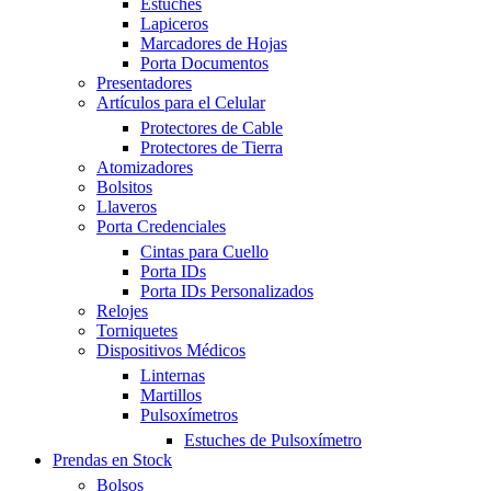
Estuches
Lapiceros
Marcadores de Hojas
Porta Documentos
Presentadores
Artículos para el Celular
Protectores de Cable
Protectores de Tierra
Atomizadores
Bolsitos
Llaveros
Porta Credenciales
Cintas para Cuello
Porta IDs
Porta IDs Personalizados
Relojes
Torniquetes
Dispositivos Médicos
Linternas
Martillos
Pulsoxímetros
Estuches de Pulsoxímetro
Prendas en Stock
Bolsos