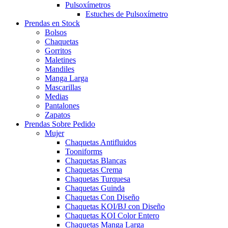
Pulsoxímetros
Estuches de Pulsoxímetro
Prendas en Stock
Bolsos
Chaquetas
Gorritos
Maletines
Mandiles
Manga Larga
Mascarillas
Medias
Pantalones
Zapatos
Prendas Sobre Pedido
Mujer
Chaquetas Antifluidos
Tooniforms
Chaquetas Blancas
Chaquetas Crema
Chaquetas Turquesa
Chaquetas Guinda
Chaquetas Con Diseño
Chaquetas KOI/BJ con Diseño
Chaquetas KOI Color Entero
Chaquetas Manga Larga