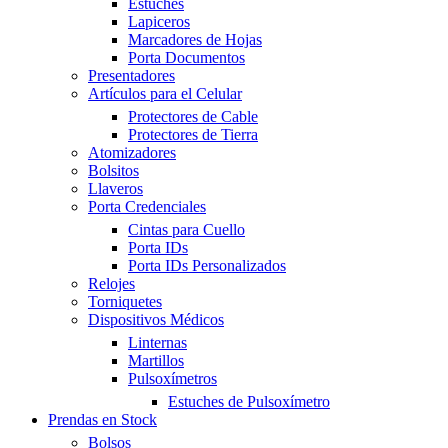
Estuches
Lapiceros
Marcadores de Hojas
Porta Documentos
Presentadores
Artículos para el Celular
Protectores de Cable
Protectores de Tierra
Atomizadores
Bolsitos
Llaveros
Porta Credenciales
Cintas para Cuello
Porta IDs
Porta IDs Personalizados
Relojes
Torniquetes
Dispositivos Médicos
Linternas
Martillos
Pulsoxímetros
Estuches de Pulsoxímetro
Prendas en Stock
Bolsos