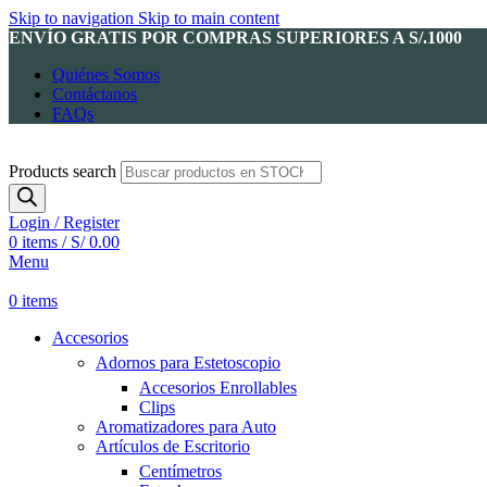
Skip to navigation
Skip to main content
ENVÍO GRATIS POR COMPRAS SUPERIORES A S/.1000
Quiénes Somos
Contáctanos
FAQs
Products search
Login / Register
0
items
/
S/
0.00
Menu
0
items
Accesorios
Adornos para Estetoscopio
Accesorios Enrollables
Clips
Aromatizadores para Auto
Artículos de Escritorio
Centímetros