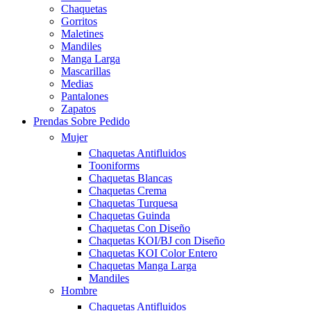
Chaquetas
Gorritos
Maletines
Mandiles
Manga Larga
Mascarillas
Medias
Pantalones
Zapatos
Prendas Sobre Pedido
Mujer
Chaquetas Antifluidos
Tooniforms
Chaquetas Blancas
Chaquetas Crema
Chaquetas Turquesa
Chaquetas Guinda
Chaquetas Con Diseño
Chaquetas KOI/BJ con Diseño
Chaquetas KOI Color Entero
Chaquetas Manga Larga
Mandiles
Hombre
Chaquetas Antifluidos