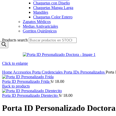
Chaquetas con Diseño
Chaquetas Manga Larga
Mandiles
Chaquetas Color Entero
Zapatos Médicos
Medias Antivariciales
Gorritos Quirúrgicos
Products search
Click to enlarge
Home
Accesorios
Porta Credenciales
Porta IDs Personalizados
Porta
Porta ID Personalizado Frida
S/
18.00
Back to products
Porta ID Personalizado Dientecito
S/
18.00
Porta ID Personalizado Doctora