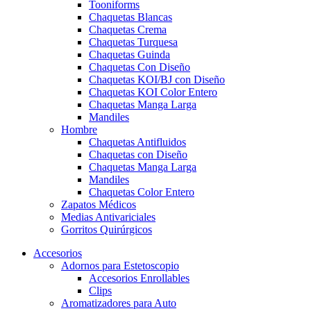
Tooniforms
Chaquetas Blancas
Chaquetas Crema
Chaquetas Turquesa
Chaquetas Guinda
Chaquetas Con Diseño
Chaquetas KOI/BJ con Diseño
Chaquetas KOI Color Entero
Chaquetas Manga Larga
Mandiles
Hombre
Chaquetas Antifluidos
Chaquetas con Diseño
Chaquetas Manga Larga
Mandiles
Chaquetas Color Entero
Zapatos Médicos
Medias Antivariciales
Gorritos Quirúrgicos
Accesorios
Adornos para Estetoscopio
Accesorios Enrollables
Clips
Aromatizadores para Auto