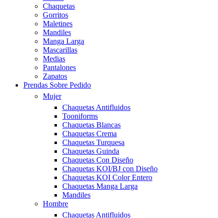
Chaquetas
Gorritos
Maletines
Mandiles
Manga Larga
Mascarillas
Medias
Pantalones
Zapatos
Prendas Sobre Pedido
Mujer
Chaquetas Antifluidos
Tooniforms
Chaquetas Blancas
Chaquetas Crema
Chaquetas Turquesa
Chaquetas Guinda
Chaquetas Con Diseño
Chaquetas KOI/BJ con Diseño
Chaquetas KOI Color Entero
Chaquetas Manga Larga
Mandiles
Hombre
Chaquetas Antifluidos