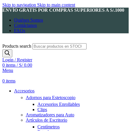
Skip to navigation
Skip to main content
ENVÍO GRATIS POR COMPRAS SUPERIORES A S/.1000
Quiénes Somos
Contáctanos
FAQs
Products search
Login / Register
0
items
/
S/
0.00
Menu
0
items
Accesorios
Adornos para Estetoscopio
Accesorios Enrollables
Clips
Aromatizadores para Auto
Artículos de Escritorio
Centímetros