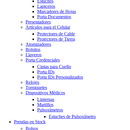
Estuches
Lapiceros
Marcadores de Hojas
Porta Documentos
Presentadores
Artículos para el Celular
Protectores de Cable
Protectores de Tierra
Atomizadores
Bolsitos
Llaveros
Porta Credenciales
Cintas para Cuello
Porta IDs
Porta IDs Personalizados
Relojes
Torniquetes
Dispositivos Médicos
Linternas
Martillos
Pulsoxímetros
Estuches de Pulsoxímetro
Prendas en Stock
Bolsos