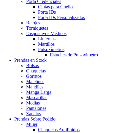
Porta Credenciales
Cintas para Cuello
Porta IDs
Porta IDs Personalizados
Relojes
Torniquetes
Dispositivos Médicos
Linternas
Martillos
Pulsoxímetros
Estuches de Pulsoxímetro
Prendas en Stock
Bolsos
Chaquetas
Gorritos
Maletines
Mandiles
Manga Larga
Mascarillas
Medias
Pantalones
Zapatos
Prendas Sobre Pedido
Mujer
Chaquetas Antifluidos