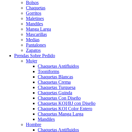
Bolsos
Chaquetas
Gorritos
Maletines
Mandiles
Manga Larga
Mascarillas
Medias
Pantalones
Zapatos
Prendas Sobre Pedido
Mujer
Chaquetas Antifluidos
Tooniforms
Chaquetas Blancas
Chaquetas Crema
Chaquetas Turquesa
Chaquetas Guinda
Chaquetas Con Diseño
Chaquetas KOI/BJ con Diseño
Chaquetas KOI Color Entero
Chaquetas Manga Larga
Mandiles
Hombre
Chaquetas Antifluidos