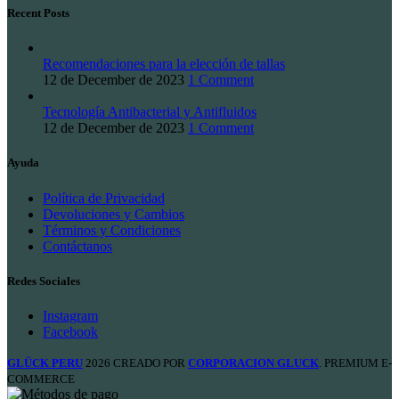
Recent Posts
Recomendaciones para la elección de tallas
12 de December de 2023
1 Comment
Tecnología Antibacterial y Antifluidos
12 de December de 2023
1 Comment
Ayuda
Política de Privacidad
Devoluciones y Cambios
Términos y Condiciones
Contáctanos
Redes Sociales
Instagram
Facebook
GLÜCK PERU
2026 CREADO POR
CORPORACION GLUCK
. PREMIUM E-
COMMERCE