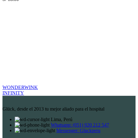
WONDERWINK
INFINITY
Glück, desde el 2013 tu mejor aliado para el hospital
Lima, Perú
Whatsapp: (051) 920 212 547
Messenger: Gluckperu