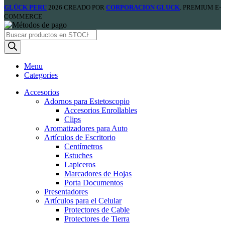
GLÜCK PERU
2026 CREADO POR
CORPORACION GLUCK
. PREMIUM E-
COMMERCE
Products
search
Menu
Categories
Accesorios
Adornos para Estetoscopio
Accesorios Enrollables
Clips
Aromatizadores para Auto
Artículos de Escritorio
Centímetros
Estuches
Lapiceros
Marcadores de Hojas
Porta Documentos
Presentadores
Artículos para el Celular
Protectores de Cable
Protectores de Tierra