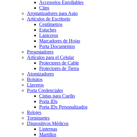
Accesorios Enrollables
Clips
Aromatizadores para Auto
Artículos de Escritorio
Centímetros
Estuches
Lapiceros
Marcadores de Hojas
Porta Documentos
Presentadores
Artículos para el Celular
Protectores de Cable
Protectores de Tierra
Atomizadores
Bolsitos
Llaveros
Porta Credenciales
Cintas para Cuello
Porta IDs
Porta IDs Personalizados
Relojes
Torniquetes
Dispositivos Médicos
Linternas
Martillos