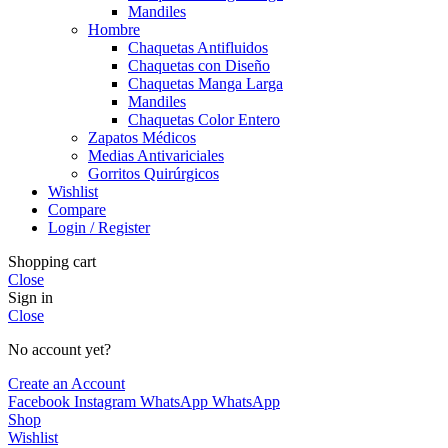
Mandiles
Hombre
Chaquetas Antifluidos
Chaquetas con Diseño
Chaquetas Manga Larga
Mandiles
Chaquetas Color Entero
Zapatos Médicos
Medias Antivariciales
Gorritos Quirúrgicos
Wishlist
Compare
Login / Register
Shopping cart
Close
Sign in
Close
No account yet?
Create an Account
Facebook
Instagram
WhatsApp
WhatsApp
Shop
Wishlist