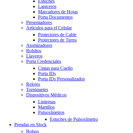
Estuches
Lapiceros
Marcadores de Hojas
Porta Documentos
Presentadores
Artículos para el Celular
Protectores de Cable
Protectores de Tierra
Atomizadores
Bolsitos
Llaveros
Porta Credenciales
Cintas para Cuello
Porta IDs
Porta IDs Personalizados
Relojes
Torniquetes
Dispositivos Médicos
Linternas
Martillos
Pulsoxímetros
Estuches de Pulsoxímetro
Prendas en Stock
Bolsos