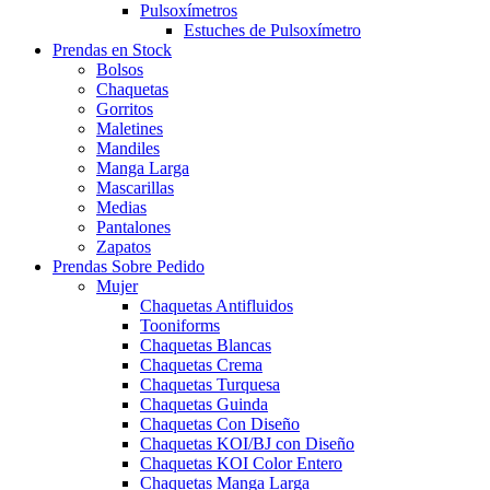
Pulsoxímetros
Estuches de Pulsoxímetro
Prendas en Stock
Bolsos
Chaquetas
Gorritos
Maletines
Mandiles
Manga Larga
Mascarillas
Medias
Pantalones
Zapatos
Prendas Sobre Pedido
Mujer
Chaquetas Antifluidos
Tooniforms
Chaquetas Blancas
Chaquetas Crema
Chaquetas Turquesa
Chaquetas Guinda
Chaquetas Con Diseño
Chaquetas KOI/BJ con Diseño
Chaquetas KOI Color Entero
Chaquetas Manga Larga