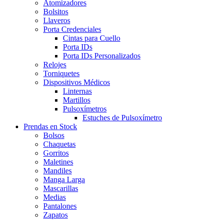
Atomizadores
Bolsitos
Llaveros
Porta Credenciales
Cintas para Cuello
Porta IDs
Porta IDs Personalizados
Relojes
Torniquetes
Dispositivos Médicos
Linternas
Martillos
Pulsoxímetros
Estuches de Pulsoxímetro
Prendas en Stock
Bolsos
Chaquetas
Gorritos
Maletines
Mandiles
Manga Larga
Mascarillas
Medias
Pantalones
Zapatos