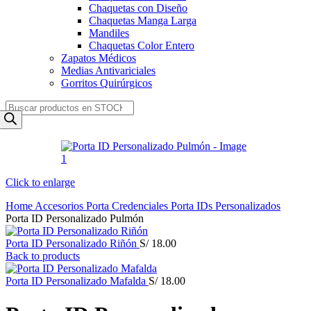
Chaquetas con Diseño
Chaquetas Manga Larga
Mandiles
Chaquetas Color Entero
Zapatos Médicos
Medias Antivariciales
Gorritos Quirúrgicos
Products
search
Click to enlarge
Home
Accesorios
Porta Credenciales
Porta IDs Personalizados
Porta ID Personalizado Pulmón
Porta ID Personalizado Riñón
S/
18.00
Back to products
Porta ID Personalizado Mafalda
S/
18.00