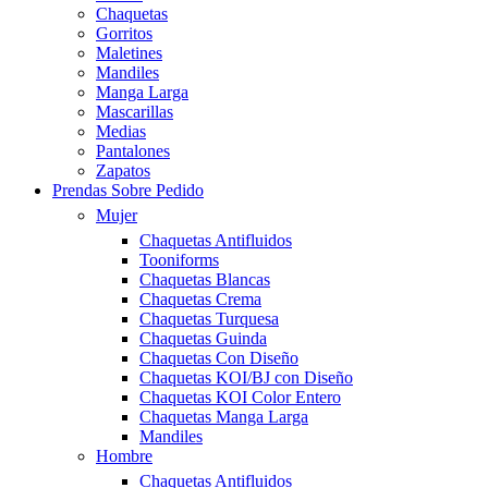
Chaquetas
Gorritos
Maletines
Mandiles
Manga Larga
Mascarillas
Medias
Pantalones
Zapatos
Prendas Sobre Pedido
Mujer
Chaquetas Antifluidos
Tooniforms
Chaquetas Blancas
Chaquetas Crema
Chaquetas Turquesa
Chaquetas Guinda
Chaquetas Con Diseño
Chaquetas KOI/BJ con Diseño
Chaquetas KOI Color Entero
Chaquetas Manga Larga
Mandiles
Hombre
Chaquetas Antifluidos