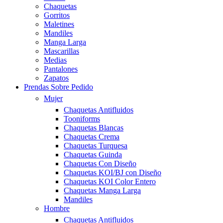
Chaquetas
Gorritos
Maletines
Mandiles
Manga Larga
Mascarillas
Medias
Pantalones
Zapatos
Prendas Sobre Pedido
Mujer
Chaquetas Antifluidos
Tooniforms
Chaquetas Blancas
Chaquetas Crema
Chaquetas Turquesa
Chaquetas Guinda
Chaquetas Con Diseño
Chaquetas KOI/BJ con Diseño
Chaquetas KOI Color Entero
Chaquetas Manga Larga
Mandiles
Hombre
Chaquetas Antifluidos