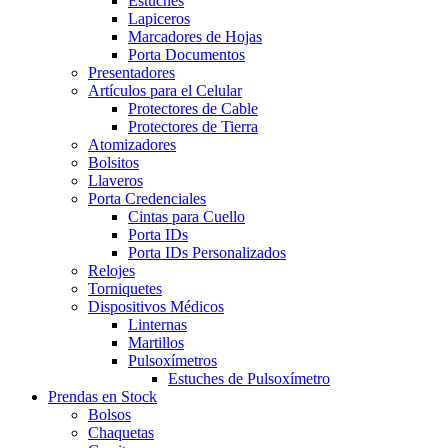
Estuches
Lapiceros
Marcadores de Hojas
Porta Documentos
Presentadores
Artículos para el Celular
Protectores de Cable
Protectores de Tierra
Atomizadores
Bolsitos
Llaveros
Porta Credenciales
Cintas para Cuello
Porta IDs
Porta IDs Personalizados
Relojes
Torniquetes
Dispositivos Médicos
Linternas
Martillos
Pulsoxímetros
Estuches de Pulsoxímetro
Prendas en Stock
Bolsos
Chaquetas