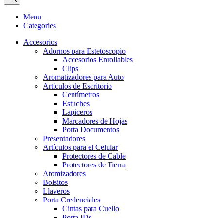
Menu
Categories
Accesorios
Adornos para Estetoscopio
Accesorios Enrollables
Clips
Aromatizadores para Auto
Artículos de Escritorio
Centímetros
Estuches
Lapiceros
Marcadores de Hojas
Porta Documentos
Presentadores
Artículos para el Celular
Protectores de Cable
Protectores de Tierra
Atomizadores
Bolsitos
Llaveros
Porta Credenciales
Cintas para Cuello
Porta IDs