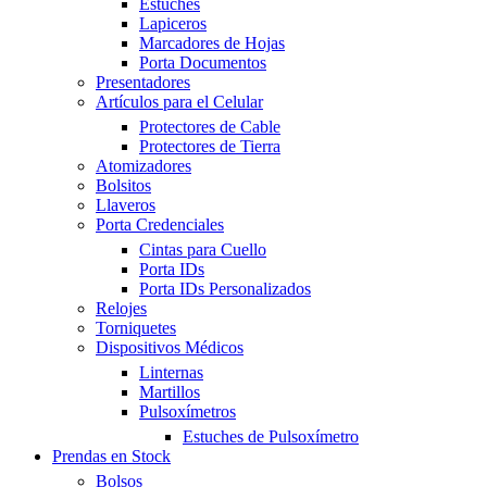
Estuches
Lapiceros
Marcadores de Hojas
Porta Documentos
Presentadores
Artículos para el Celular
Protectores de Cable
Protectores de Tierra
Atomizadores
Bolsitos
Llaveros
Porta Credenciales
Cintas para Cuello
Porta IDs
Porta IDs Personalizados
Relojes
Torniquetes
Dispositivos Médicos
Linternas
Martillos
Pulsoxímetros
Estuches de Pulsoxímetro
Prendas en Stock
Bolsos