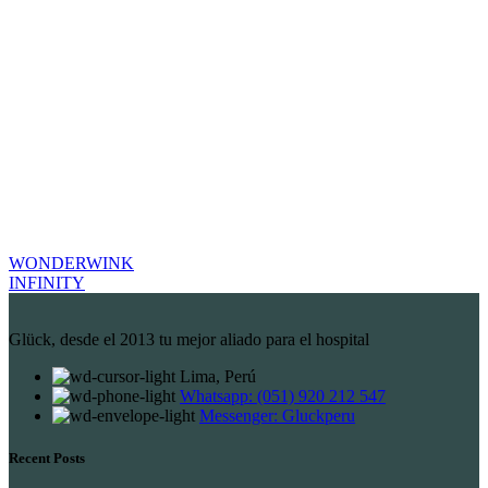
WONDERWINK
INFINITY
Glück, desde el 2013 tu mejor aliado para el hospital
Lima, Perú
Whatsapp: (051) 920 212 547
Messenger: Gluckperu
Recent Posts