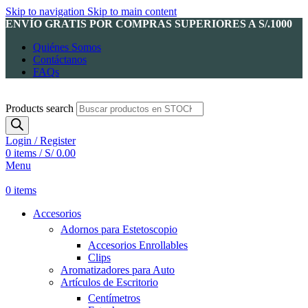
Skip to navigation
Skip to main content
ENVÍO GRATIS POR COMPRAS SUPERIORES A S/.1000
Quiénes Somos
Contáctanos
FAQs
Products search
Login / Register
0
items
/
S/
0.00
Menu
0
items
Accesorios
Adornos para Estetoscopio
Accesorios Enrollables
Clips
Aromatizadores para Auto
Artículos de Escritorio
Centímetros