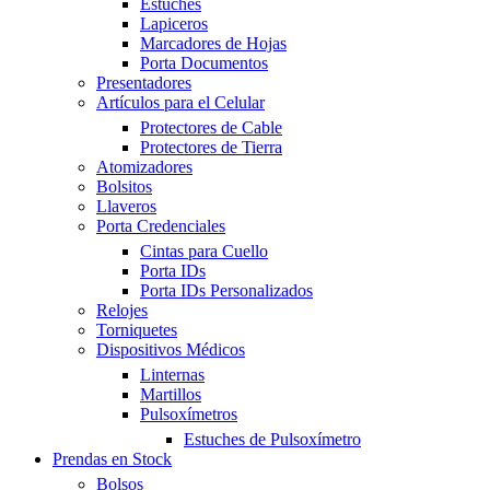
Estuches
Lapiceros
Marcadores de Hojas
Porta Documentos
Presentadores
Artículos para el Celular
Protectores de Cable
Protectores de Tierra
Atomizadores
Bolsitos
Llaveros
Porta Credenciales
Cintas para Cuello
Porta IDs
Porta IDs Personalizados
Relojes
Torniquetes
Dispositivos Médicos
Linternas
Martillos
Pulsoxímetros
Estuches de Pulsoxímetro
Prendas en Stock
Bolsos