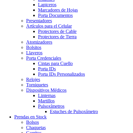
Lapiceros
Marcadores de Hojas
Porta Documentos
Presentadores
Artículos para el Celular
Protectores de Cable
Protectores de Tierra
Atomizadores
Bolsitos
Llaveros
Porta Credenciales
Cintas para Cuello
Porta IDs
Porta IDs Personalizados
Relojes
Torniquetes
Dispositivos Médicos
Linternas
Martillos
Pulsoxímetros
Estuches de Pulsoxímetro
Prendas en Stock
Bolsos
Chaquetas
Gorritos