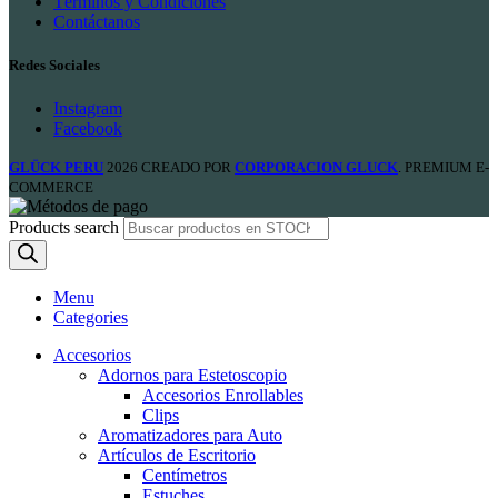
Términos y Condiciones
Contáctanos
Redes Sociales
Instagram
Facebook
GLÜCK PERU
2026 CREADO POR
CORPORACION GLUCK
. PREMIUM E-
COMMERCE
Products search
Menu
Categories
Accesorios
Adornos para Estetoscopio
Accesorios Enrollables
Clips
Aromatizadores para Auto
Artículos de Escritorio
Centímetros
Estuches