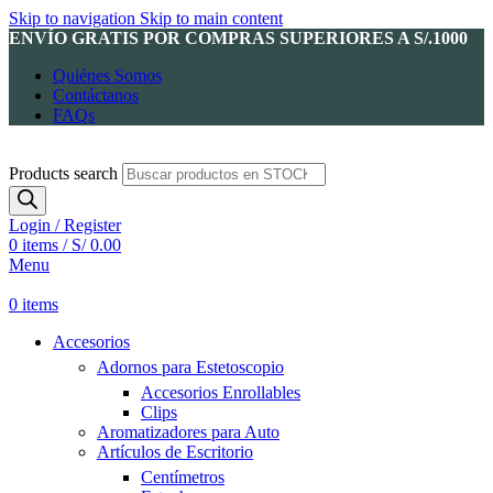
Skip to navigation
Skip to main content
ENVÍO GRATIS POR COMPRAS SUPERIORES A S/.1000
Quiénes Somos
Contáctanos
FAQs
Products search
Login / Register
0
items
/
S/
0.00
Menu
0
items
Accesorios
Adornos para Estetoscopio
Accesorios Enrollables
Clips
Aromatizadores para Auto
Artículos de Escritorio
Centímetros