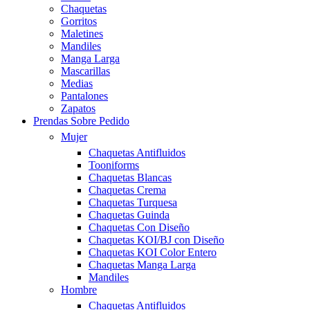
Chaquetas
Gorritos
Maletines
Mandiles
Manga Larga
Mascarillas
Medias
Pantalones
Zapatos
Prendas Sobre Pedido
Mujer
Chaquetas Antifluidos
Tooniforms
Chaquetas Blancas
Chaquetas Crema
Chaquetas Turquesa
Chaquetas Guinda
Chaquetas Con Diseño
Chaquetas KOI/BJ con Diseño
Chaquetas KOI Color Entero
Chaquetas Manga Larga
Mandiles
Hombre
Chaquetas Antifluidos