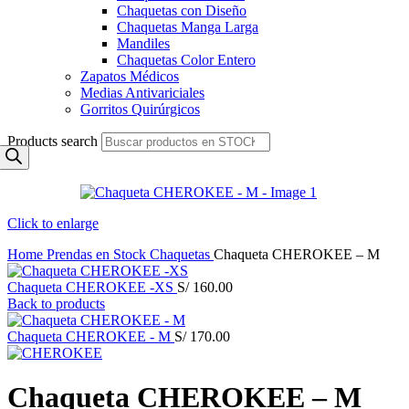
Chaquetas con Diseño
Chaquetas Manga Larga
Mandiles
Chaquetas Color Entero
Zapatos Médicos
Medias Antivariciales
Gorritos Quirúrgicos
Products search
Click to enlarge
Home
Prendas en Stock
Chaquetas
Chaqueta CHEROKEE – M
Chaqueta CHEROKEE -XS
S/
160.00
Back to products
Chaqueta CHEROKEE - M
S/
170.00
Chaqueta CHEROKEE – M