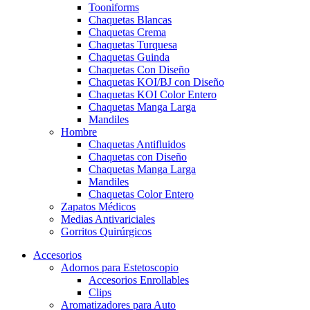
Tooniforms
Chaquetas Blancas
Chaquetas Crema
Chaquetas Turquesa
Chaquetas Guinda
Chaquetas Con Diseño
Chaquetas KOI/BJ con Diseño
Chaquetas KOI Color Entero
Chaquetas Manga Larga
Mandiles
Hombre
Chaquetas Antifluidos
Chaquetas con Diseño
Chaquetas Manga Larga
Mandiles
Chaquetas Color Entero
Zapatos Médicos
Medias Antivariciales
Gorritos Quirúrgicos
Accesorios
Adornos para Estetoscopio
Accesorios Enrollables
Clips
Aromatizadores para Auto