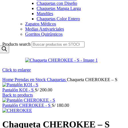
Chaquetas con Diseño
Chaquetas Manga Larga
Mandiles
Chaquetas Color Entero
Zapatos Médicos
Medias Antivariciales
Gorritos Quirúrgicos
Products search
Click to enlarge
Home
Prendas en Stock
Chaquetas
Chaqueta CHEROKEE – S
Pantalón KOI - S
S/
200.00
Back to products
Pantalón CHEROKEE - S
S/
180.00
Chaqueta CHEROKEE – S