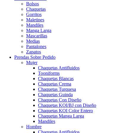
Bolsos
Chaquetas
Gorritos
Maletines
Mandiles
Manga Larga
Mascarillas
Medias
Pantalones
Zapatos
Prendas Sobre Pedido
Mujer
Chaquetas Antifluidos
Tooniforms
Chaquetas Blancas
Chaquetas Crema
Chaquetas Turquesa
Chaquetas Guinda
Chaquetas Con Diseño
Chaquetas KOI/BJ con Diseño
Chaquetas KOI Color Entero
Chaquetas Manga Larga
Mandiles
Hombre
Chaquetas Antifluidos