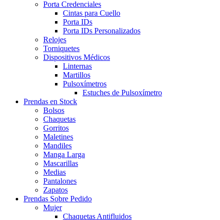
Porta Credenciales
Cintas para Cuello
Porta IDs
Porta IDs Personalizados
Relojes
Torniquetes
Dispositivos Médicos
Linternas
Martillos
Pulsoxímetros
Estuches de Pulsoxímetro
Prendas en Stock
Bolsos
Chaquetas
Gorritos
Maletines
Mandiles
Manga Larga
Mascarillas
Medias
Pantalones
Zapatos
Prendas Sobre Pedido
Mujer
Chaquetas Antifluidos