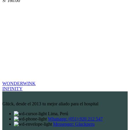
S/
160.00
WONDERWINK
INFINITY
Glück, desde el 2013 tu mejor aliado para el hospital
Lima, Perú
Whatsapp: (051) 920 212 547
Messenger: Gluckperu