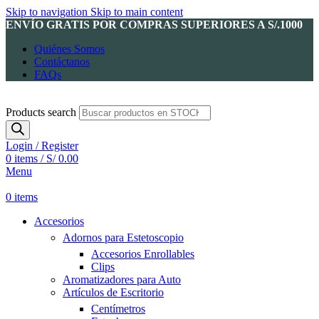
Skip to navigation
Skip to main content
ENVÍO GRATIS POR COMPRAS SUPERIORES A S/.1000
Quiénes Somos
Contáctanos
FAQs
Products search
Login / Register
0
items
/
S/
0.00
Menu
0
items
Accesorios
Adornos para Estetoscopio
Accesorios Enrollables
Clips
Aromatizadores para Auto
Artículos de Escritorio
Centímetros