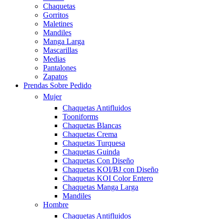
Chaquetas
Gorritos
Maletines
Mandiles
Manga Larga
Mascarillas
Medias
Pantalones
Zapatos
Prendas Sobre Pedido
Mujer
Chaquetas Antifluidos
Tooniforms
Chaquetas Blancas
Chaquetas Crema
Chaquetas Turquesa
Chaquetas Guinda
Chaquetas Con Diseño
Chaquetas KOI/BJ con Diseño
Chaquetas KOI Color Entero
Chaquetas Manga Larga
Mandiles
Hombre
Chaquetas Antifluidos