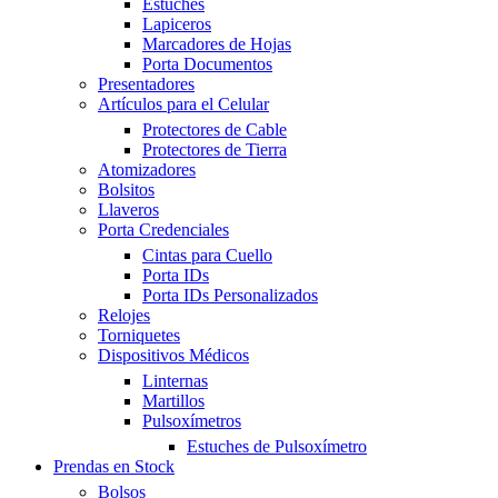
Estuches
Lapiceros
Marcadores de Hojas
Porta Documentos
Presentadores
Artículos para el Celular
Protectores de Cable
Protectores de Tierra
Atomizadores
Bolsitos
Llaveros
Porta Credenciales
Cintas para Cuello
Porta IDs
Porta IDs Personalizados
Relojes
Torniquetes
Dispositivos Médicos
Linternas
Martillos
Pulsoxímetros
Estuches de Pulsoxímetro
Prendas en Stock
Bolsos