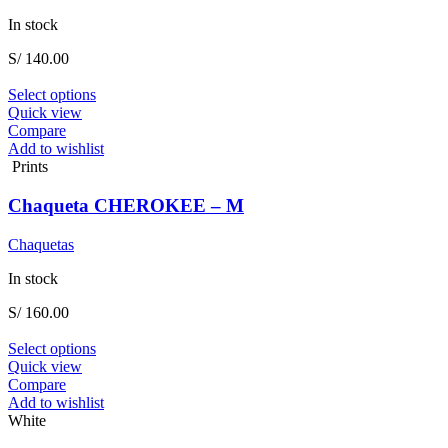
chosen
on
In stock
the
product
S/
140.00
page
This
Select options
product
Quick view
has
Compare
multiple
Add to wishlist
variants.
Prints
The
options
Chaqueta CHEROKEE – M
may
be
Chaquetas
chosen
on
In stock
the
product
S/
160.00
page
This
Select options
product
Quick view
has
Compare
multiple
Add to wishlist
variants.
White
The