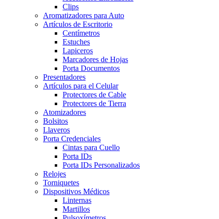
Clips
Aromatizadores para Auto
Artículos de Escritorio
Centímetros
Estuches
Lapiceros
Marcadores de Hojas
Porta Documentos
Presentadores
Artículos para el Celular
Protectores de Cable
Protectores de Tierra
Atomizadores
Bolsitos
Llaveros
Porta Credenciales
Cintas para Cuello
Porta IDs
Porta IDs Personalizados
Relojes
Torniquetes
Dispositivos Médicos
Linternas
Martillos
Pulsoxímetros