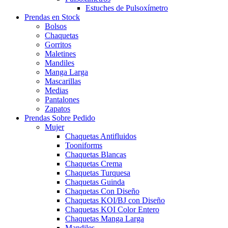
Estuches de Pulsoxímetro
Prendas en Stock
Bolsos
Chaquetas
Gorritos
Maletines
Mandiles
Manga Larga
Mascarillas
Medias
Pantalones
Zapatos
Prendas Sobre Pedido
Mujer
Chaquetas Antifluidos
Tooniforms
Chaquetas Blancas
Chaquetas Crema
Chaquetas Turquesa
Chaquetas Guinda
Chaquetas Con Diseño
Chaquetas KOI/BJ con Diseño
Chaquetas KOI Color Entero
Chaquetas Manga Larga
Mandiles