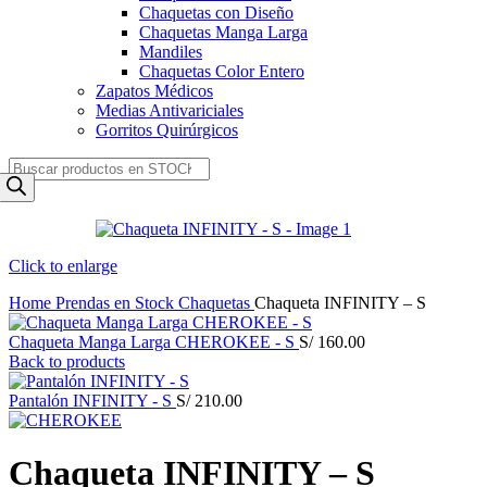
Chaquetas con Diseño
Chaquetas Manga Larga
Mandiles
Chaquetas Color Entero
Zapatos Médicos
Medias Antivariciales
Gorritos Quirúrgicos
Products
search
Click to enlarge
Home
Prendas en Stock
Chaquetas
Chaqueta INFINITY – S
Chaqueta Manga Larga CHEROKEE - S
S/
160.00
Back to products
Pantalón INFINITY - S
S/
210.00
Chaqueta INFINITY – S