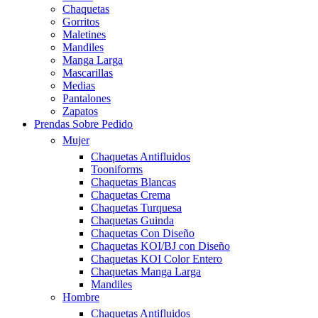
Chaquetas
Gorritos
Maletines
Mandiles
Manga Larga
Mascarillas
Medias
Pantalones
Zapatos
Prendas Sobre Pedido
Mujer
Chaquetas Antifluidos
Tooniforms
Chaquetas Blancas
Chaquetas Crema
Chaquetas Turquesa
Chaquetas Guinda
Chaquetas Con Diseño
Chaquetas KOI/BJ con Diseño
Chaquetas KOI Color Entero
Chaquetas Manga Larga
Mandiles
Hombre
Chaquetas Antifluidos