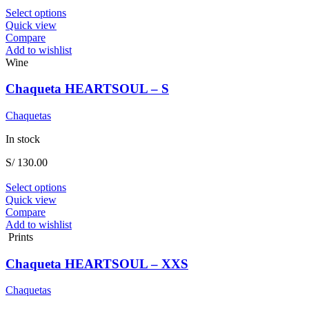
This
Select options
product
Quick view
has
Compare
multiple
Add to wishlist
variants.
Wine
The
options
Chaqueta HEARTSOUL – S
may
be
Chaquetas
chosen
on
In stock
the
product
S/
130.00
page
This
Select options
product
Quick view
has
Compare
multiple
Add to wishlist
variants.
Prints
The
options
Chaqueta HEARTSOUL – XXS
may
be
Chaquetas
chosen