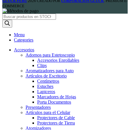
GLÜCK PERU
2026 CREADO POR
CORPORACION GLUCK
. PREMIUM E-
COMMERCE
Products
search
Menu
Categories
Accesorios
Adornos para Estetoscopio
Accesorios Enrollables
Clips
Aromatizadores para Auto
Artículos de Escritorio
Centímetros
Estuches
Lapiceros
Marcadores de Hojas
Porta Documentos
Presentadores
Artículos para el Celular
Protectores de Cable
Protectores de Tierra
Atomizadores