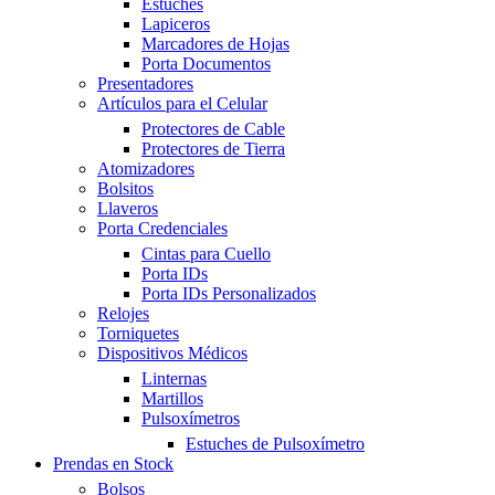
Estuches
Lapiceros
Marcadores de Hojas
Porta Documentos
Presentadores
Artículos para el Celular
Protectores de Cable
Protectores de Tierra
Atomizadores
Bolsitos
Llaveros
Porta Credenciales
Cintas para Cuello
Porta IDs
Porta IDs Personalizados
Relojes
Torniquetes
Dispositivos Médicos
Linternas
Martillos
Pulsoxímetros
Estuches de Pulsoxímetro
Prendas en Stock
Bolsos