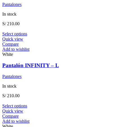
be
Pantalones
chosen
on
In stock
the
product
S/
210.00
page
This
Select options
product
Quick view
has
Compare
multiple
Add to wishlist
variants.
White
The
options
Pantalón INFINITY – L
may
be
Pantalones
chosen
on
In stock
the
product
S/
210.00
page
This
Select options
product
Quick view
has
Compare
multiple
Add to wishlist
variants.
White