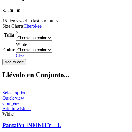
S/
200.00
15
Items sold in last 3 minutes
Size Charts
Cherokee
S
Talla
White
Color
Clear
Chaqueta
Add to cart
INFINITY
-
Llévalo en Conjunto...
S
quantity
This
Select options
product
Quick view
has
Compare
multiple
Add to wishlist
variants.
White
The
options
Pantalón INFINITY – L
may