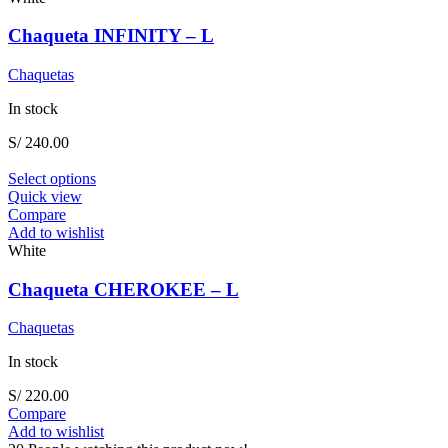
The
options
Chaqueta INFINITY – L
may
be
Chaquetas
chosen
on
In stock
the
product
S/
240.00
page
This
Select options
product
Quick view
has
Compare
multiple
Add to wishlist
variants.
White
The
options
Chaqueta CHEROKEE – L
may
be
Chaquetas
chosen
on
In stock
the
product
S/
220.00
page
Compare
Add to wishlist