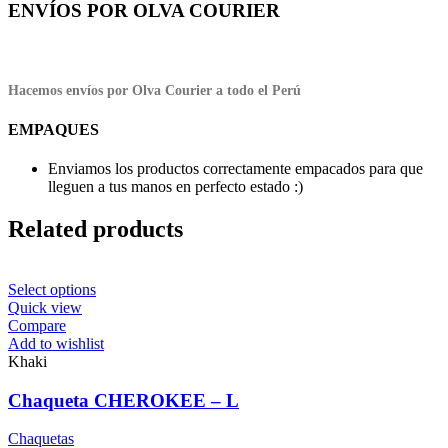
ENVÍOS POR OLVA COURIER
Hacemos envíos por Olva Courier a todo el Perú
EMPAQUES
Enviamos los productos correctamente empacados para que
lleguen a tus manos en perfecto estado :)
Related products
This
Select options
product
Quick view
has
Compare
multiple
Add to wishlist
variants.
Khaki
The
options
Chaqueta CHEROKEE – L
may
be
Chaquetas