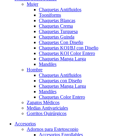
Mujer
Chaquetas Antifluidos
Tooniforms
Chaquetas Blancas
Chaquetas Crema
Chaquetas Turquesa
Chaquetas Guinda
Chaquetas Con Diseño
Chaquetas KOI/BJ con Diseño
Chaquetas KOI Color Entero
Chaquetas Manga Larga
Mandiles
Hombre
Chaquetas Antifluidos
Chaquetas con Diseño
Chaquetas Manga Larga
Mandiles
Chaquetas Color Entero
Zapatos Médicos
Medias Antivariciales
Gorritos Quirúrgicos
Accesorios
Adornos para Estetoscopio
Accesorios Enrollables