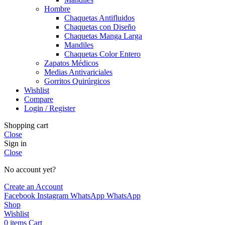
Hombre
Chaquetas Antifluidos
Chaquetas con Diseño
Chaquetas Manga Larga
Mandiles
Chaquetas Color Entero
Zapatos Médicos
Medias Antivariciales
Gorritos Quirúrgicos
Wishlist
Compare
Login / Register
Shopping cart
Close
Sign in
Close
No account yet?
Create an Account
Facebook
Instagram
WhatsApp
WhatsApp
Shop
Wishlist
0
items
Cart