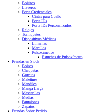
Bolsitos
Llaveros
Porta Credenciales
Cintas para Cuello
Porta IDs
Porta IDs Personalizados
Relojes
Torniquetes
Dispositivos Médicos
Linternas
Martillos
Pulsoxímetros
Estuches de Pulsoxímetro
Prendas en Stock
Bolsos
Chaquetas
Gorritos
Maletines
Mandiles
Manga Larga
Mascarillas
Medias
Pantalones
Zapatos
Prendas Sobre Pedido