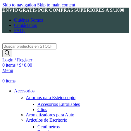
Skip to navigation
Skip to main content
ENVÍO GRATIS POR COMPRAS SUPERIORES A S/.1000
Quiénes Somos
Contáctanos
FAQs
Products
search
Login / Register
0
items
/
S/
0.00
Menu
0
items
Accesorios
Adornos para Estetoscopio
Accesorios Enrollables
Clips
Aromatizadores para Auto
Artículos de Escritorio
Centímetros