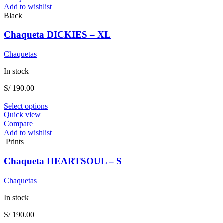
multiple
Add to wishlist
variants.
Black
The
options
Chaqueta DICKIES – XL
may
be
Chaquetas
chosen
on
In stock
the
product
S/
190.00
page
This
Select options
product
Quick view
has
Compare
multiple
Add to wishlist
variants.
Prints
The
options
Chaqueta HEARTSOUL – S
may
be
Chaquetas
chosen
on
In stock
the
product
S/
190.00
page