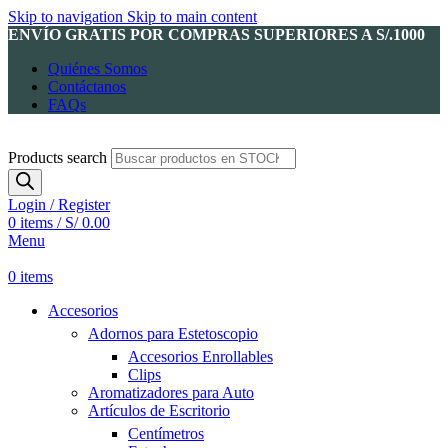
Skip to navigation
Skip to main content
ENVÍO GRATIS POR COMPRAS SUPERIORES A S/.1000
Quiénes Somos
Contáctanos
FAQs
Products search
Login / Register
0
items
/
S/
0.00
Menu
0
items
Accesorios
Adornos para Estetoscopio
Accesorios Enrollables
Clips
Aromatizadores para Auto
Artículos de Escritorio
Centímetros