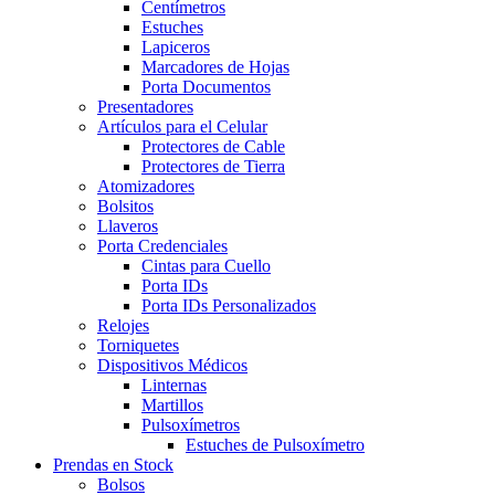
Centímetros
Estuches
Lapiceros
Marcadores de Hojas
Porta Documentos
Presentadores
Artículos para el Celular
Protectores de Cable
Protectores de Tierra
Atomizadores
Bolsitos
Llaveros
Porta Credenciales
Cintas para Cuello
Porta IDs
Porta IDs Personalizados
Relojes
Torniquetes
Dispositivos Médicos
Linternas
Martillos
Pulsoxímetros
Estuches de Pulsoxímetro
Prendas en Stock
Bolsos