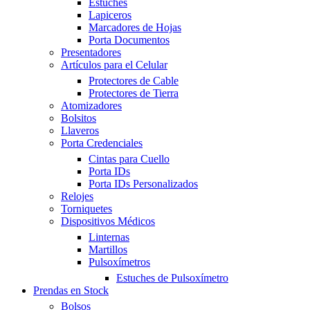
Estuches
Lapiceros
Marcadores de Hojas
Porta Documentos
Presentadores
Artículos para el Celular
Protectores de Cable
Protectores de Tierra
Atomizadores
Bolsitos
Llaveros
Porta Credenciales
Cintas para Cuello
Porta IDs
Porta IDs Personalizados
Relojes
Torniquetes
Dispositivos Médicos
Linternas
Martillos
Pulsoxímetros
Estuches de Pulsoxímetro
Prendas en Stock
Bolsos