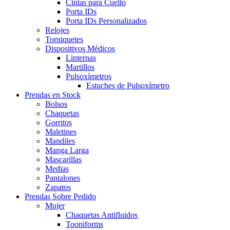
Cintas para Cuello
Porta IDs
Porta IDs Personalizados
Relojes
Torniquetes
Dispositivos Médicos
Linternas
Martillos
Pulsoxímetros
Estuches de Pulsoxímetro
Prendas en Stock
Bolsos
Chaquetas
Gorritos
Maletines
Mandiles
Manga Larga
Mascarillas
Medias
Pantalones
Zapatos
Prendas Sobre Pedido
Mujer
Chaquetas Antifluidos
Tooniforms