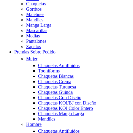
Chaquetas
Gorritos
Maletines
Mandiles
Manga Larga
Mascarillas
Medias
Pantalones
Zapatos
Prendas Sobre Pedido
Mujer
Chaquetas Antifluidos
Tooniforms
Chaquetas Blancas
Chaquetas Crema
Chaquetas Turquesa
Chaquetas Guinda
Chaquetas Con Diseño
Chaquetas KOI/BJ con Diseño
Chaquetas KOI Color Entero
Chaquetas Manga Larga
Mandiles
Hombre
Chaquetas Antifluidos