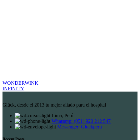
WONDERWINK
INFINITY
Glück, desde el 2013 tu mejor aliado para el hospital
Lima, Perú
Whatsapp: (051) 920 212 547
Messenger: Gluckperu
Recent Posts